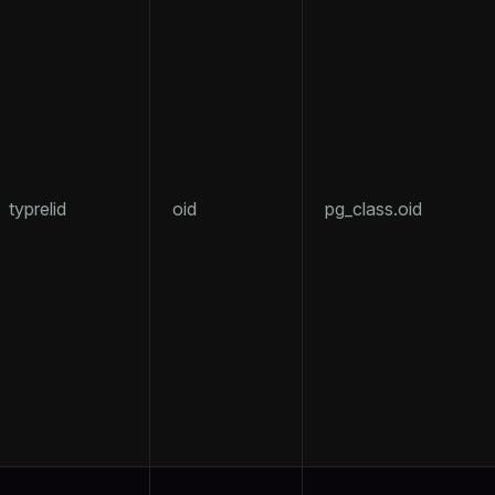
typrelid
oid
pg_class.oid