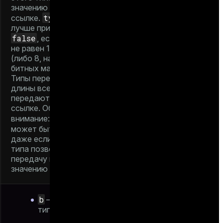
значению или по
typbyval
ссылке.
лучше присвоить
false
typlen
, если
не равен 1, 2 или 4
(либо 8, на 64-
битных машинах).
Типы переменной
длины всегда
передаются по
ссылке. Обратите
typbyval
внимание:
false
может быть
,
даже если размер
типа позволяет
передачу по
значению
b
— базовый
тип