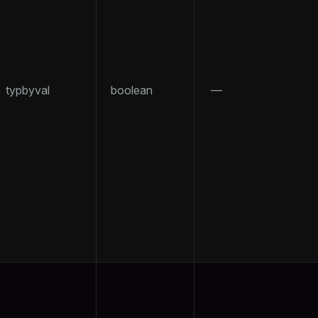
typbyval
boolean
—