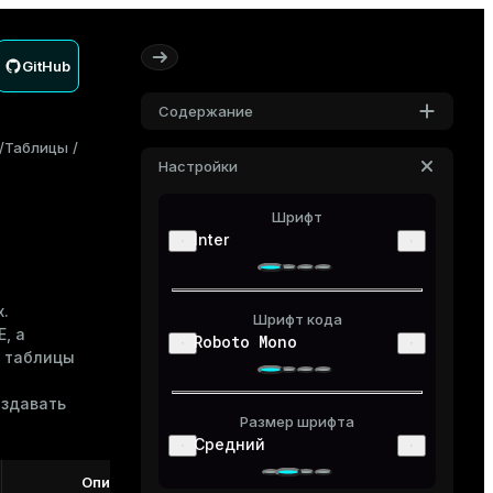
GitHub
Содержание
Таблицы
Настройки
Шрифт
Inter
.
Шрифт кода
E
, а
Roboto Mono
й таблицы
оздавать
Размер шрифта
Средний
Описание