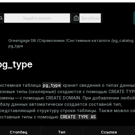
Greengage DB
Справочники
Системные каталоги
pg_catalog
pg_type
pg_type
pg_type
истемная таблица
хранит сведения о типах данных
азовые типы (скалярные) создаются с помощью
CREATE TYP
омены — с помощью
CREATE DOMAIN
. При добавлении любо
 базу данных автоматически создается составной тип,
редставляющий структуру строки таблицы. Также можно с
CREATE TYPE AS
оставные типы с помощью
.
Столбец
Тип
Ссылки