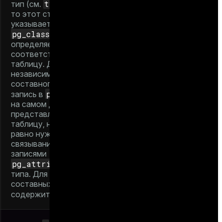
typtype
тип (см.
),
то этот столбец
указывает на запись
pg_class
, которая
определяет
соответствующую
таблицу. Для
независимого
составного типа
pg_class
запись в
на самом деле не
представляет
таблицу, но она все
равно нужна для
связывания с
записями
pg_attribute
этого
типа. Для не
составных типов
0
содержит