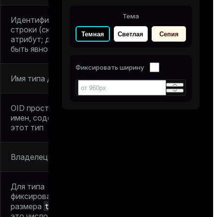
Тема
Идентификатор
строки (скрытый
Темная
Светлая
Сепия
атрибут; должен
быть явно выбран)
Фиксировать ширину
Имя типа данных
OID пространства
имен, содержащего
этот тип
Владелец типа
Для типа
фиксированного
typlen
размера
—
это число байтов во