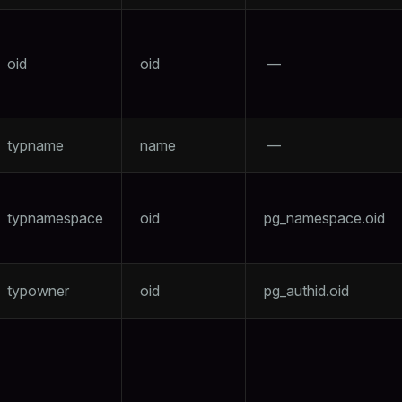
oid
oid
—
typname
name
—
typnamespace
oid
pg_namespace.oid
typowner
oid
pg_authid.oid