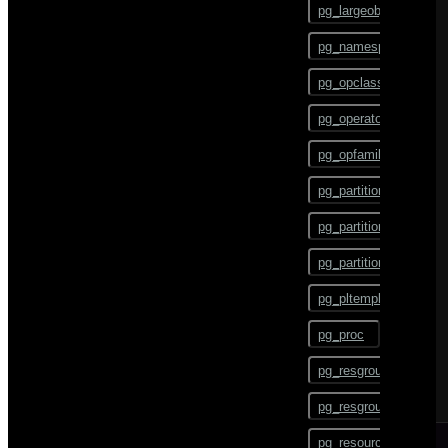
pg_largeobject
BEGIN
pg_namespace
CHECKPOINT
pg_opclass
CLOSE
pg_operator
CLUSTER
pg_opfamily
COMMENT
pg_partition
COMMIT
pg_partition_encoding
COPY
pg_partition_rule
CREATE AGGREGATE
pg_pltemplate
CREATE CAST
pg_proc
CREATE COLLATION
pg_resgroup
CREATE CONVERSION
pg_resgroupcapability
CREATE DATABASE
pg_resourcetype