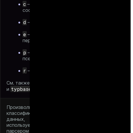
c
—
составной тип
d
— домен
e
—
перечисление
p
—
псевдотип
r
— диапазон
typrelid
См. также
typbasetype
и
Произвольная
классификация типов
данных,
используемая
парсером для