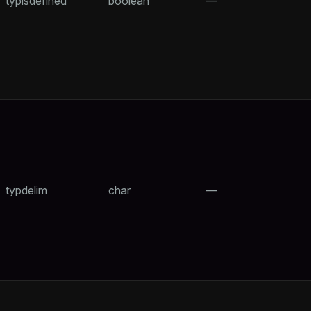
typisdefined
boolean
—
per
typdelim
char
—