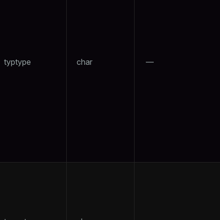
typtype
char
—
ry
tion