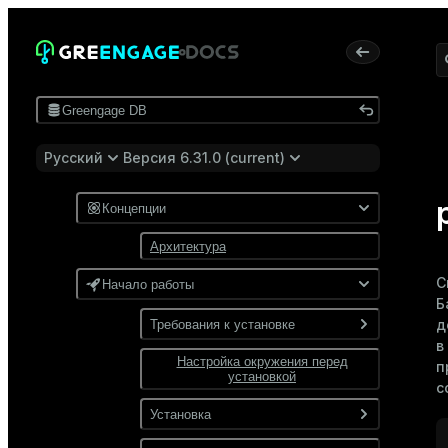
Greengage DB
Русский
Версия 6.31.0 (current)
Концепции
Архитектура
С
Начало работы
Б
д
Требования к установке
в
Настройка окружения перед
Программные требования
п
установкой
с
Требования к сети
Установка