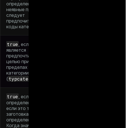
определения, какие
неявные приведения
следует
предпочитать. См.
коды категорий
true
, если тип
является
предпочтительной
целью приведения в
пределах своей
категории
typcategory
(
)
true
, если тип
false
определен.
,
если это тип-
заготовка для еще не
определенного типа.
Когда значение