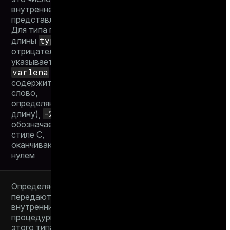
внутреннем
представлении типа.
Для типа переменной
typlen
длины
-1
отрицателен.
указывает на тип
varlena
(он
содержит машинное
слово,
определяющее
-2
длину),
обозначает строку в
стиле C,
оканчивающуюся
нулем
Определяет,
передают ли
внутренние
процедуры значение
этого типа по