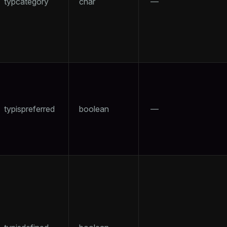
typcategory
char
—
typispreferred
boolean
—