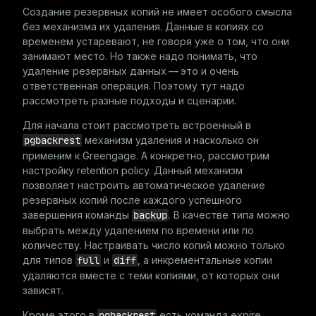
Создание резервных копий не имеет особого смысла
без механизма их удаления. Данные в копиях со
временем устаревают, не говоря уже о том, что они
занимают место. Но также надо понимать, что
удаление резервных данных — это и очень
ответственная операция. Поэтому тут надо
рассмотреть разные подходы и сценарии.
Для начала стоит рассмотреть встроенный в
pgbackrest
механизм удаления и насколько он
применим к Greengage. А конкретно, рассмотрим
настройку
retention policy
. Данный механизм
позволяет настроить автоматическое удаление
резервных копий после каждого успешного
завершения команды
backup
. В качестве типа можно
выбрать между удалением по времени или по
количеству. Настраивать число копий можно только
для типов
full
и
diff
, а инкрементальные копии
удаляются вместе с теми копиями, от которых они
зависят.
Кроме этого в
pgbackrest
есть команда
expire
,