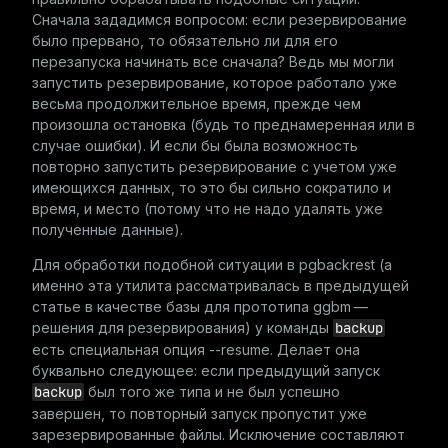
Сначала зададимся вопросом: если резервирование
было прервано, то обязательно ли для его
перезапуска начинать все сначала? Ведь мы могли
запустить резервирование, которое работало уже
весьма продолжительное время, прежде чем
произошла остановка (будь то преднамеренная или в
случае ошибки). И если бы была возможность
повторно запустить резервирование с учетом уже
имеющихся данных, то это бы сильно сократило и
время, и место (потому что не надо удалять уже
полученные данные).
Для обработки подобной ситуации в
pgbackrest
(а
именно эта утилита рассматривалась в предыдущей
статье в качестве базы для прототипа
ggbm
—
решения для резервирования) у команды
backup
есть специальная опция
--resume
. Делает она
буквально следующее: если предыдущий запуск
backup
был того же типа и не был успешно
завершен, то повторный запуск пропустит уже
зарезервированные файлы. Исключение составляют