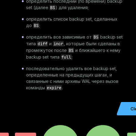
определить последний (по времени) backup
set (далее
BS
) для удаления;
определить список backup set, сделанных
до
BS
;
определить все зависимые от
BS
backup set
типа
diff
и
incr
, которые были сделаны в
промежуток после
BS
и ближайшего к нему
backup set типа
full
;
последовательно удалить все backup set,
определенные на предыдущих шагах, и
связанные с ними архивы WAL через вызов
команды
expire
.