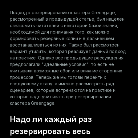
Прерывание резервирования
Подход к резервированию кластера Greengage,
Удаление резервных копий
рассмотренный в
предыдущей статье
, был нацелен
ознакомить читателей с некоторой базой знаний,
Изменение топологии кластера
необходимой для понимания того, как можно
формировать резервные копии и в дальнейшем
Итоги
восстанавливаться из них. Также был рассмотрен
вариант утилиты, которая реализует данный подход
на практике. Однако все предыдущие рассуждения
предполагали "идеальные условия", то есть не
учитывали возможные сбои или влияние сторонних
процессов. Теперь же мы готовы перейти к
следующему этапу, а именно рассмотреть ряд
сценариев, которые встречаются на практике и
которые надо учитывать при резервировании
кластера Greengage.
Надо ли каждый раз
резервировать весь