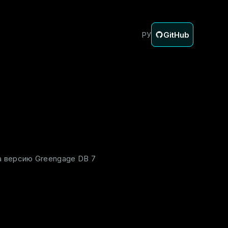
GitHub
РУ
а версию Greengage DB 7