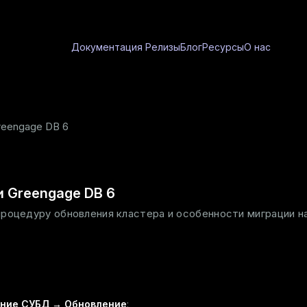
Документация
Релизы
Блог
Ресурсы
О нас
reengage DB 6
 Greengage DB 6
роцедуру обновления кластера и особенности миграции н
ние СУБД → Обновление
: