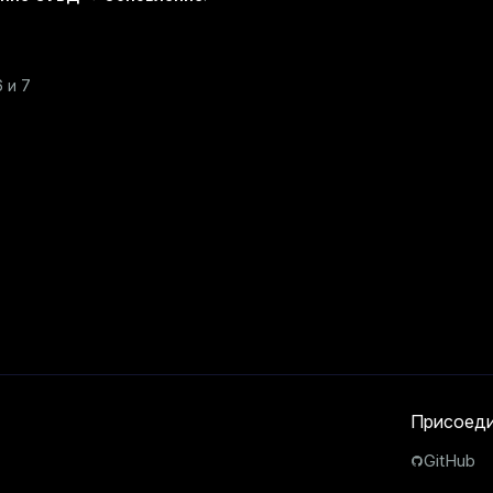
 и 7
Присоеди
GitHub