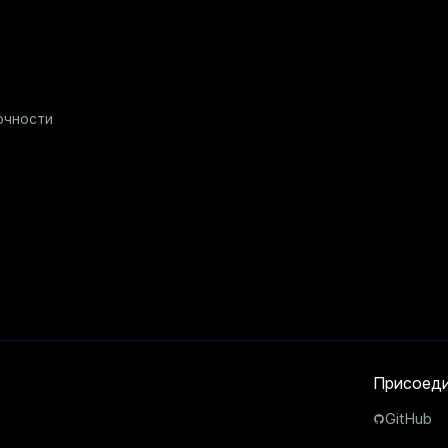
очности
Присоеди
GitHub