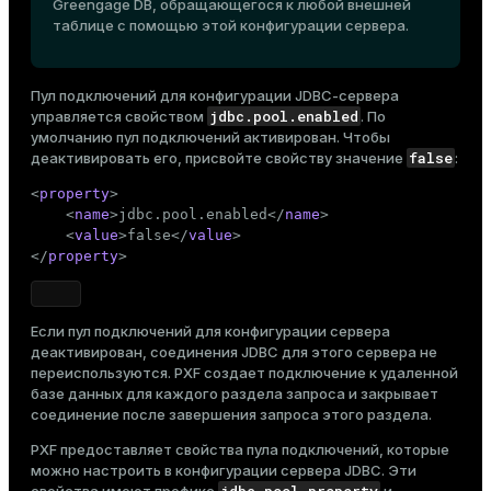
Greengage DB, обращающегося к любой внешней
таблице с помощью этой конфигурации сервера.
Пул подключений для конфигурации JDBC-сервера
jdbc.pool.enabled
управляется свойством
. По
умолчанию пул подключений активирован. Чтобы
false
деактивировать его, присвойте свойству значение
:
<
property
>
<
name
>
jdbc.pool.enabled
</
name
>
<
value
>
false
</
value
>
</
property
>
Если пул подключений для конфигурации сервера
деактивирован, соединения JDBC для этого сервера не
переиспользуются. PXF создает подключение к удаленной
базе данных для каждого раздела запроса и закрывает
соединение после завершения запроса этого раздела.
PXF предоставляет свойства пула подключений, которые
можно настроить в конфигурации сервера JDBC. Эти