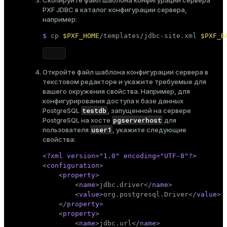
Скопируйте
файл шаблона конфигурации сервера
PXF JDBC
в каталог конфигурации сервера,
например:
$ 
cp
$PXF_HOME
/templates/jdbc-site.xml 
$PXF_B
Откройте файл шаблона конфигурации сервера в
текстовом редакторе и укажите требуемые для
вашего окружения свойства. Например, для
конфигурирования доступа к базе данных
testdb
PostgreSQL
, запущенной на сервере
pgserverhost
PostgreSQL на хосте
для
user1
пользователя
, укажите следующие
свойства:
<?xml version=
"1.0"
 encoding=
"UTF-8"
?>
<
configuration
>
<
property
>
<
name
>
jdbc.driver
</
name
>
<
value
>
org.postgresql.Driver
</
value
>
</
property
>
<
property
>
<
name
>
jdbc.url
</
name
>