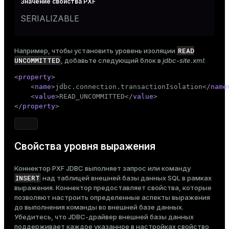
SERIALIZABLE
READ
Например, чтобы установить уровень изоляции
UNCOMMITTED
, добавьте следующий блок в
jdbc-site.xml
:
<
property
>
<
name
>
jdbc.connection.transactionIsolation
</
name
<
value
>
READ_UNCOMMITTED
</
value
>
</
property
>
Свойства уровня выражения
Коннектор PXF JDBC выполняет запрос или команду
INSERT
над таблицей внешней базы данных SQL в рамках
выражения. Коннектор предоставляет свойства, которые
позволяют настроить определенные аспекты выражения
до выполнения команды во внешней базе данных.
Убедитесь, что JDBC-драйвер внешней базы данных
поддерживает каждое указанное в настройках свойство