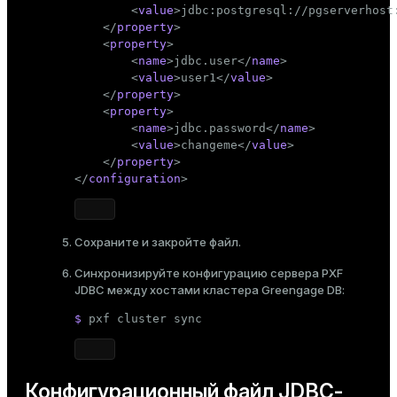
<
value
>
jdbc:postgresql://pgserverhost
</
property
>
<
property
>
<
name
>
jdbc.user
</
name
>
<
value
>
user1
</
value
>
</
property
>
<
property
>
<
name
>
jdbc.password
</
name
>
<
value
>
changeme
</
value
>
</
property
>
</
configuration
>
Сохраните и закройте файл.
Синхронизируйте конфигурацию сервера PXF
JDBC между хостами кластера Greengage DB:
$ 
pxf cluster 
sync
Конфигурационный файл JDBC-