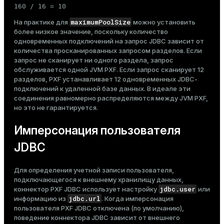
160 / 16 = 10
maximumPoolSize
На практике для
можно установить
более низкое значение, поскольку количество
одновременных подключений на запрос JDBC зависит от
количества просканированных запросом разделов. Если
запрос не сканирует ни одного раздела, запрос
обслуживается одной JVM PXF. Если запрос сканирует 12
разделов, PXF устанавливает 12 одновременных JDBC-
подключений к удаленной базе данных. В идеале эти
соединения равномерно распределяются между JVM PXF,
но это не гарантируется.
Имперсонация пользователя
JDBC
Для определения учетной записи пользователя,
подключающегося к внешнему хранилищу данных,
jdbc.user
коннектор PXF JDBC использует настройку
или
jdbc.url
информацию из
. Когда имперсонация
пользователя PXF JDBC отключена (по умолчанию),
поведение коннектора JDBC зависит от внешнего