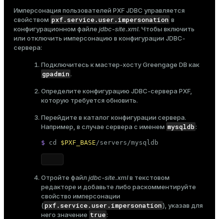
Имперсонация пользователей PXF JDBC управляется
pxf.service.user.impersonation
свойством
в
конфигурационном файле
jdbc-site.xml
. Чтобы включить
или отключить имперсонацию в конфигурации JDBC-
сервера:
Подключитесь к мастер-хосту Greengage DB как
gpadmin
.
Определите конфигурацию JDBC-сервера PXF,
которую требуется обновить.
Перейдите в каталог конфигурации сервера.
mysqldb
Например, в случае сервера с именем
:
$ 
cd
$PXF_BASE
/servers/mysqldb
Отройте файл
jdbc-site.xml
в текстовом
редакторе и добавьте либо раскомментируйте
свойство имперсонации
pxf.service.user.impersonation
(
), указав для
true
него значение
: