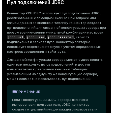
Пул подключений JDBC
Коннектор PXF JDBC использует пул подключений JDBC,
реализованный с помощью
HikariCP
. При запросе или
записи данных во внешнюю таблицу коннектор создает
пул подключений для связанной конфигурации сервера при
первом возникновении уникальной комбинации настроек
jdbc.url
jdbc.user
jdbc.password
,
,
, свойств
подключения и свойств пула. Коннектор повторно
использует подключения в пуле с учетом определенных
настроек соединения и тайм-аута.
Для данной конфигурации сервера может существовать
один или несколько пулов подключений, и доступ
пользователей к различным внешним таблицам,
указывающим на одну и ту же конфигурацию сервера,
может совместно использовать пул подключений.
ПРИМЕЧАНИЕ
Если в конфигурации JDBC-сервера включена
имперсонация пользователя
, JDBC-коннектор
создает отдельный пул для каждого пользователя