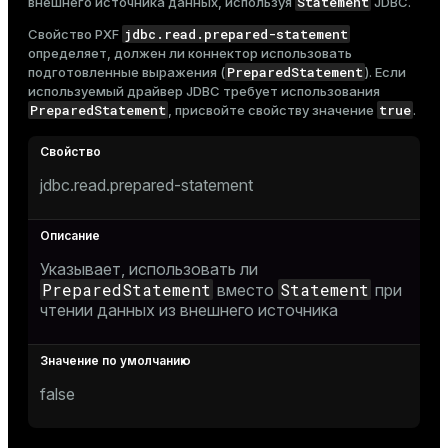
Statement
внешнего источника данных, используя
JDBC.
jdbc.read.prepared-statement
Свойство PXF
определяет, должен ли коннектор использовать
PreparedStatement
подготовленные выражения (
). Если
используемый драйвер JDBC требует использования
PreparedStatement
true
, присвойте свойству значение
.
jdbc.read.prepared-statement
Указывает, использовать ли
PreparedStatement
Statement
вместо
при
чтении данных из внешнего источника
false