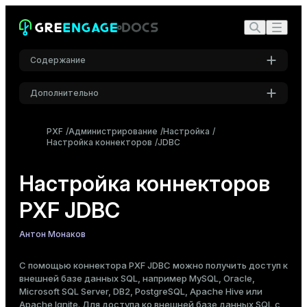
Содержание
Конфигурирование JDBC-сервера
Дополнительно
Конфигурационный файл JDBC-сервера
Настройки
Свойства уровня соединения
PXF
Администрирование
Настройка
Свойство изоляции транзакции соединения
Настройка коннекторов
Шрифт
JDBC
Свойства уровня выражения
Inter
Подготовленные выражения
Настройка коннекторов
Свойства уровня сессии
PXF JDBC
Прочие свойства
Шрифт кода
Roboto Mono
Пул подключений JDBC
Антон Монаков
Имперсонация пользователя JDBC
Авторизация сессии
С помощью коннектора PXF JDBC можно получить доступ к
Размер шрифта
внешней базе данных SQL, например MySQL, Oracle,
Средний
Авторизация сессии для пула подключений
Microsoft SQL Server, DB2, PostgreSQL, Apache Hive или
Apache Ignite. Для доступа ко внешней базе данных SQL с
Механизм распределения фрагментов