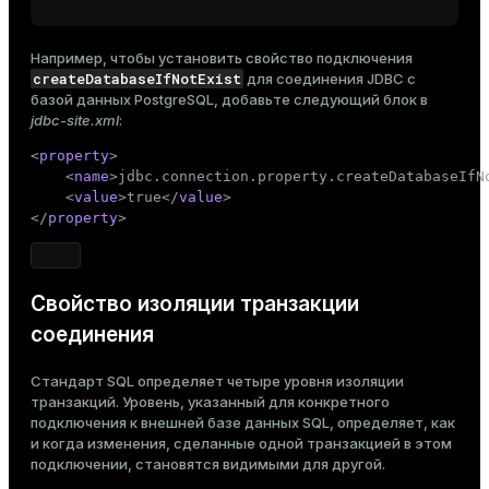
Например, чтобы установить свойство подключения
createDatabaseIfNotExist
для соединения JDBC с
базой данных PostgreSQL, добавьте следующий блок в
jdbc-site.xml
:
<
property
>
<
name
>
jdbc.connection.property.createDatabaseIfN
<
value
>
true
</
value
>
</
property
>
Свойство изоляции транзакции
соединения
Стандарт SQL определяет четыре уровня изоляции
транзакций. Уровень, указанный для конкретного
подключения к внешней базе данных SQL, определяет, как
и когда изменения, сделанные одной транзакцией в этом
подключении, становятся видимыми для другой.