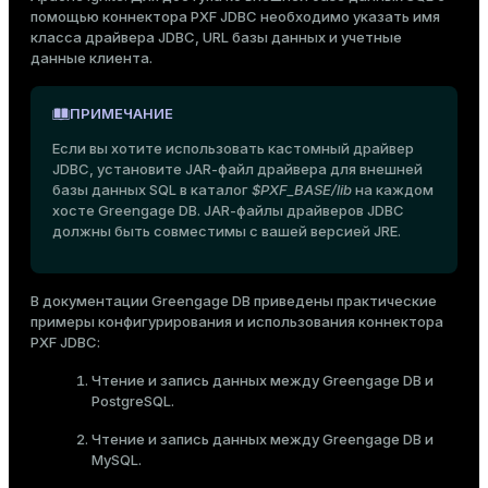
Тема
помощью коннектора PXF JDBC необходимо указать имя
класса драйвера JDBC, URL базы данных и учетные
Именованные запросы JDBC
Темная
Светлая
Сепия
данные клиента.
ПРИМЕЧАНИЕ
Если вы хотите использовать кастомный драйвер
JDBC, установите JAR-файл драйвера для внешней
базы данных SQL в каталог
$PXF_BASE/lib
на каждом
хосте Greengage DB. JAR-файлы драйверов JDBC
должны быть совместимы с вашей версией JRE.
В документации Greengage DB приведены практические
примеры конфигурирования и использования коннектора
PXF JDBC:
Чтение и запись данных между Greengage DB и
PostgreSQL
.
Чтение и запись данных между Greengage DB и
MySQL
.