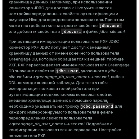
хранилища данных. Например, при использовании
коннектора JDBC для доступа к Hive учитываются
настройки определенных свойств аутентификации и
эмуляции Hive для определения пользователя. При этом
jdbc.user
может потребоваться настроить свойство
jdbc.url
или добавить свойства в
в файле
jdbc-site.xml
.
При активации имперсонации пользователя PXF JDBC
коннектор PXF JDBC получает доступ к внешнему
хранилищу данных от имени конечного пользователя
Greengage DB, который обращается к внешней таблице
PXF. PXF переопределяет именем пользователя Greengage
jdbc.user
DB значение свойства
, указанного в
jdbc-
site.xml
или
<greengage_db_user_name>-user.xml
, либо в
DDL-команде внешней таблицы. Для того чтобы
имперсонация пользователей работала при
аутентификации подключаемых пользователей во
внешнем хранилище данных с помощью пароля,
jdbc.password
необходимо указывать настройку
для
каждого имперсонируемого пользователя в файле
переопределения свойств пользователя
<greengage_db_user_name>-user.xml
. Подробнее о
конфигурации пользователя на сервере см.
Настройка
пользователя PXF
.