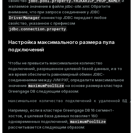
jdbc.pool.property.<HIKARICP_PROP_NAME>
свойство
и
желаемое значение в файле
jdbc-site.xml
. Обратите
внимание, что при запросе соединения у JDBC
DriverManager
коннектор JDBC передает любое
свойство, указанное с префиксом
jdbc.connection.property
.
Настройка максимального размера пула
подключений
Чтобы не превысить максимальное количество
подключений, разрешенное целевой базой данных, и в то
же время обеспечить равномерный обмен JDBC-
соединениями между JVM PXF, определите максимальное
maximumPoolSize
значение
на основе размера кластера
Greengage DB следующим образом:
максимальное количество подключений к удаленной БД /
Например, если в кластере Greengage DB 16 сегмент-
хостов, а целевая база данных позволяет 160
maximumPoolSize
одновременных подключений,
рассчитывается следующим образом: