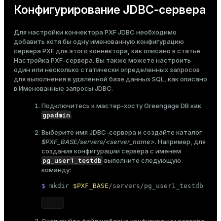
Конфигурирование JDBC-сервера
Для настройки коннектора PXF JDBC необходимо
добавить хотя бы одну именованную конфигурацию
сервера PXF для этого коннектора, как описано в статье
Настройка PXF-сервера
. Вы также можете настроить
один или несколько статически определенных запросов
для выполнения в удаленной базе данных SQL, как описано
в
Именованные запросы JDBC
.
Подключитесь к мастер-хосту Greengage DB как
gpadmin
.
Выберите имя JDBC-сервера и создайте каталог
$PXF_BASE/servers/<server_name>
. Например, для
создания конфигурации сервера с именем
pg_user1_testdb
выполните следующую
команду:
$ 
mkdir
$PXF_BASE
/servers/pg_user1_testdb