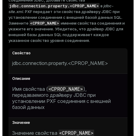
соединения JDBC, добавьте свойства
jdbc.connection.property.<CPROP_NAME>
в
jdbc-
site.xml
. PXF передает эти свойства драйверу JDBC при
установлении соединения с внешней базой данных SQL.
<CPROP_NAME>
Замените
именем свойства соединения и
укажите его значение. Убедитесь, что драйвер JDBC для
внешней базы данных SQL поддерживает каждое
указанное свойство уровня соединения.
jdbc.connection.property.<CPROP_NAME>
<CPROP_NAME>
Имя свойства (
),
передаваемого драйверу JDBC при
установлении PXF соединения с внешней
базой данных
<CPROP_NAME>
Значение свойства