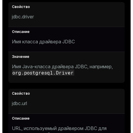
jdbc.driver
Имя класса драйвера JDBC
Имя Java-класса драйвера JDBC, например,
org.postgresql.Driver
jdbc.url
URL, используемый драйвером JDBC для