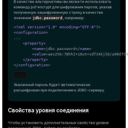
В качестве альтернативы вы можете использовать
команду
pxf encrypt
для шифрования пароля, указав
полученную зашифрованную строку в качестве
jdbc.password
значения
, например:
<?xml version=
"1.0"
 encoding=
"UTF-8"
?>
<
configuration
>

...

<
property
>
<
name
>
jdbc.password
</
name
>
<
value
>
aes256:7BhhI+10ut+sdf34kj5D/a98d754
</
property
>
</
configuration
>
Указанный пароль будет автоматически
расшифрован при подключении к JDBC-серверу.
Свойства уровня соединения
Чтобы установить дополнительные свойства уровня