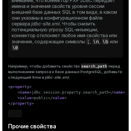
внимание, что коннектор PXF JDBC передает
имена и значения свойств уровня сессии
внешней базе данных SQL в том виде, в каком
они указаны в конфигурационном файле
сервера
jdbc-site.xml
. Чтобы снизить
потенциальную угрозу SQL-инъекции,
коннектор отклоняет любое имя свойства или
;
\n
\b
значение, содержащее символы
,
,
или
\0
search_path
Например, чтобы добавить свойство
перед
выполнением запроса к базе данных PostgreSQL, добавьте
следующий блок в
jdbc-site.xml
:
<
property
>
<
name
>
jdbc.session.property.search_path
</
name
>
<
value
>
public
</
value
>
</
property
>
Прочие свойства