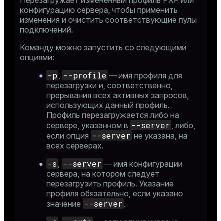
Перезагружает измененный
профиль PXF
или
конфигурацию сервера
, чтобы применить
изменения и очистить соответствующие пулы
подключений.
Команду можно запустить со следующими
опциями:
-p
--profile
,
— имя профиля для
перезагрузки и, соответственно,
прерывания всех активных запросов,
использующих данный профиль.
Профиль перезагружается либо на
--server
сервере, указанном в
, либо,
--server
если опция
не указана, на
всех серверах.
-s
--server
,
— имя конфигурации
сервера, на котором следует
перезагрузить профиль. Указание
профиля обязательно, если указано
--server
значение
.