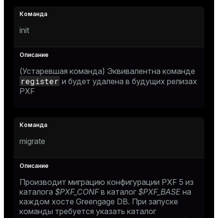
init
(Устаревшая команда) Эквивалентна команде
register
и будет удалена в будущих релизах
PXF
migrate
Производит миграцию конфигурации PXF 5 из
каталога
$PXF_CONF
в каталог
$PXF_BASE
на
каждом хосте Greengage DB. При запуске
команды требуется указать каталог