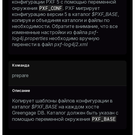
конфигурации PXF 5 с помощью переменной
PXF_CONF
окружения
. PXF мигрирует
конфигурацию версии 5 в каталог
$PXF_BASE
,
копируя и объединяя каталоги и файлы по
необходимости. Обратите внимание, что все
измененные настройки из файла
pxf-
log4j.properties
необходимо вручную
перенести в файл
pxf-log4j2.xml
prepare
Копирует шаблоны файлов конфигурации в
каталог
$PXF_BASE
на каждом хосте
Greengage DB. Каталог должен быть указан с
PXF_BASE
помощью переменной окружения