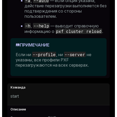
-a
--auto
,
— если опция указана,
действие перезагрузки выполняется без
подтверждения со стороны
пользователем.
-h
--help
,
— выводит справочную
pxf cluster reload
информацию о
.
ПРИМЕЧАНИЕ
--profile
--server
Если ни
, ни
не
указаны, все профили PXF
перезагружаются на всех серверах.
start