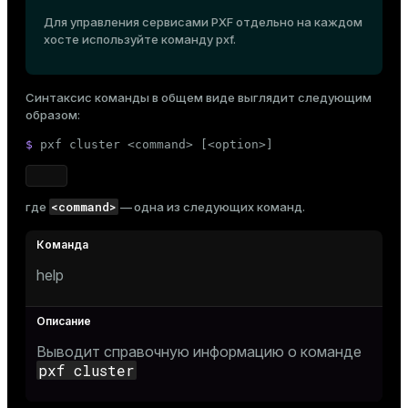
Тема
Для управления сервисами PXF отдельно на каждом
хосте используйте команду
pxf
.
Темная
Светлая
Сепия
Синтаксис команды в общем виде выглядит следующим
образом:
$ 
pxf cluster <
command
> [<option>]
<command>
где
— одна из следующих команд.
help
Выводит справочную информацию о команде
pxf cluster