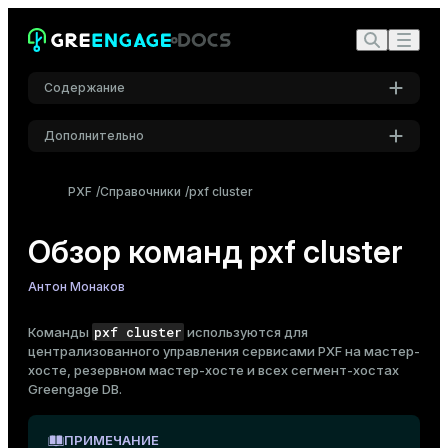
Содержание
Дополнительно
Настройки
PXF
Справочники
pxf cluster
Шрифт
Inter
Обзор команд pxf cluster
Антон Монаков
Шрифт кода
Roboto Mono
pxf cluster
Команды
используются для
централизованного управления сервисами PXF на мастер-
хосте, резервном мастер-хосте и всех сегмент-хостах
Greengage DB.
Размер шрифта
Средний
ПРИМЕЧАНИЕ