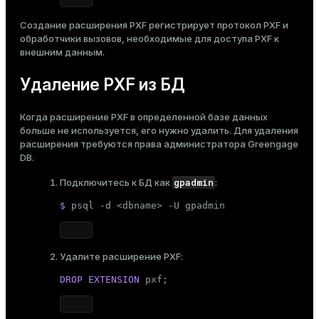
Создание расширения PXF регистрирует протокол PXF и
обработчики вызовов, необходимые для доступа PXF к
внешним данным.
Удаление PXF из БД
Когда расширение PXF в определенной базе данных
больше не используется, его нужно удалить. Для удаления
расширения требуются права администратора Greengage
DB.
gpadmin
Подключитесь к БД как
:
$ 
psql -d <dbname> -U gpadmin
Удалите расширение PXF:
DROP
EXTENSION
 pxf;