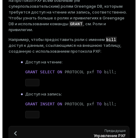
на протокол PXF всем обычным (не
суперпользовательским) ролям Greengage DB, которым
требуется доступ на чтение или запись, соответственно.
Чтобы узнать больше о ролях и привилегиях в Greengage
GRANT
DB и использовании команды
, см.
Роли и
привилегии
.
bill
Например, чтобы предоставить роли с именем
доступ к данным, ссылающимся на внешнюю таблицу,
созданную с использованием протокола PXF:
Доступ на чтение:
GRANT
SELECT
ON
 PROTOCOL pxf 
TO
 bill;
Доступ на запись:
GRANT
INSERT
ON
 PROTOCOL pxf 
TO
 bill;
Предыдущая
Управление PXF