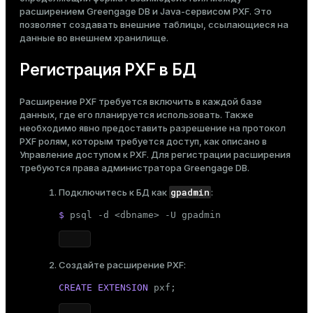
Тема
расширением Greengage DB и Java-сервисом PXF. Это
позволяет
создавать внешние таблицы
, ссылающиеся на
Темная
Светлая
Сепия
данные во внешнем хранилище.
Регистрация PXF в БД
Расширение PXF требуется включить в каждой базе
данных, где его планируется использовать. Также
необходимо явно предоставить разрешение на протокол
PXF ролям, которым требуется доступ, как описано в
Управление доступом к PXF
. Для регистрации расширения
требуются права администратора Greengage DB.
gpadmin
Подключитесь к БД как
:
$ 
psql -d <dbname> -U gpadmin
Создайте расширение PXF:
CREATE
EXTENSION
 pxf;