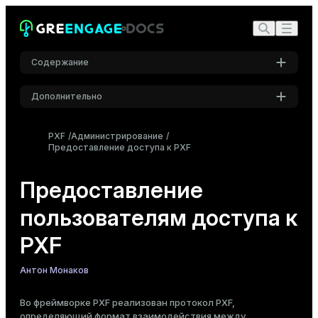
Содержание
Дополнительно
Регистрация PXF в БД
Настройки
Удаление PXF из БД
PXF
Администрирование
Предоставление доступа к PXF
Шрифт
Управление доступом к PXF
Inter
Предоставление
пользователям доступа к
Шрифт кода
Roboto Mono
PXF
Антон Монаков
Размер шрифта
Средний
Во фреймворке PXF реализован протокол PXF,
определяющий формат взаимодействия между