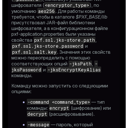
<encryptor_type>
шифрователя (
), по
aes256
умолчанию
. Для работы команды
требуется, чтобы в каталоге
$PXF_BASE/lib
присутствовал JAR-файл библиотеки
шифрователя, а в конфигурационном файле
pxf-application.properties
были указаны
pxf.ssl.jks-store.path
свойства
,
pxf.ssl.jks-store.password
и
pxf.ssl.salt.key
. Значения этих свойств
можно переопределить с помощью
-jksPath
-
соответствующих опций
,
jksPassword
-jksEncryptKeyAlias
и
команды.
Команду можно запустить со следующими
опциями:
-command <command_type>
— тип
encrypt
команды:
(шифрование) или
decrypt
(расшифровывание).
-message
— пароль, который