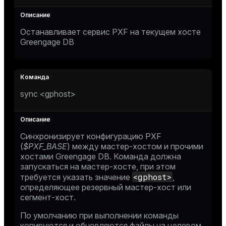
Останавливает сервис PXF на текущем хосте
Greengage DB
sync <gphost>
Синхронизирует конфигурацию PXF
(
$PXF_BASE
) между мастер-хостом и прочими
хостами Greengage DB. Команда должна
запускаться на мастер-хосте, при этом
<gphost>
требуется указать значение
,
определяющее резервный мастер-хост или
сегмент-хост.
По умолчанию при выполнении команды
копируются и обновляются файлы на целевом