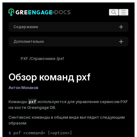
Содержание
Дополнительно
Настройки
PXF
Справочники
pxf
Шрифт
Inter
Обзор команд pxf
Антон Монаков
Шрифт кода
Roboto Mono
pxf
Команды
используются для управления сервисом PXF
на хосте Greengage DB.
Синтаксис команды в общем виде выглядит следующим
Размер шрифта
образом:
Средний
$ 
pxf <
command
> [<option>]