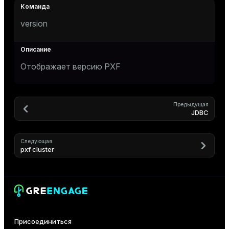
version
Отображает версию PXF
Предыдущая
JDBC
Следующая
pxf cluster
Присоединиться