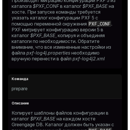
Производит миграцию конфигурации PXF 5 из
каталога
$PXF_CONF
в каталог
$PXF_BASE
на
хосте. При запуске команды требуется
указать каталог конфигурации PXF 5 с
PXF_CONF
помощью переменной окружения
.
PXF мигрирует конфигурацию версии 5 в
каталог
$PXF_BASE
, копируя и объединяя
каталоги по необходимости. Обратите
внимание, что все измененные настройки из
файла
pxf-log4j.properties
необходимо
вручную перенести в файл
pxf-log4j2.xml
prepare
Копирует шаблоны файлов конфигурации в
каталог
$PXF_BASE
на каждом хосте
Greengage DB. Каталог должен быть указан с