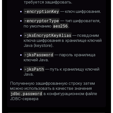
требуется зашифровать.
-encryptionKey
— ключ шифрования.
-encryptorType
— тип шифрователя,
aes256
по умолчанию
.
-jksEncryptKeyAlias
— псевдоним
ключа шифрования в хранилище ключей
Java (keystore).
-jksPassword
— пароль хранилища
ключей Java.
-jksPath
— путь к хранилищу ключей
Java.
Полученную зашифрованную строку затем
можно использовать в качестве значения
jdbc.password
в
конфигурационном файле
JDBC-сервера