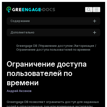
Содержание
Дополнительно
Обзор
Настройки
Добавление и удаление временны́х ограничений
Greengage DB
Управление доступом
Авторизация
Ограничение доступа пользователей по времени
Ограничение доступа в определенные дни
Шрифт
Inter
Ограничение доступа в определенный период
Ограничение доступа по времени суток
Ограничение доступа
пользователей по
Шрифт кода
Roboto Mono
времени
Андрей Аксенов
Размер шрифта
Средний
Greengage DB позволяет ограничить доступ для заданных
ролей
в определенные дни или временные интервалы.