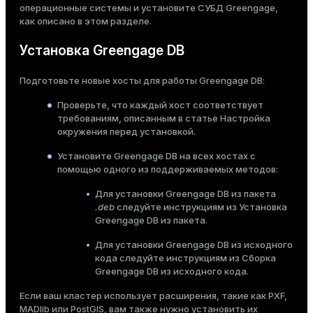
er_segment
операционные системы и установите СУБД Greengage,
как описано в этом разделе.
Установка Greengage DB
queue
Подготовьте новые хосты для работы Greengage DB:
end
Проверьте, что каждый хост соответствует
ement
требованиям, описанным в статье
Настройка
s
окружения перед установкой
.
Установите Greengage DB на всех хостах с
помощью одного из поддерживаемых методов:
Для установки Greengage DB из пакета
.deb
следуйте инструкциям из
Установка
indexes
Greengage DB из пакета
.
Для установки Greengage DB из исходного
кода следуйте инструкциям из
Сборка
Greengage DB из исходного кода
.
and_indexes_disk
Если ваш кластер использует расширения, такие как PXF,
ations
MADlib или PostGIS, вам также нужно установить их
isk