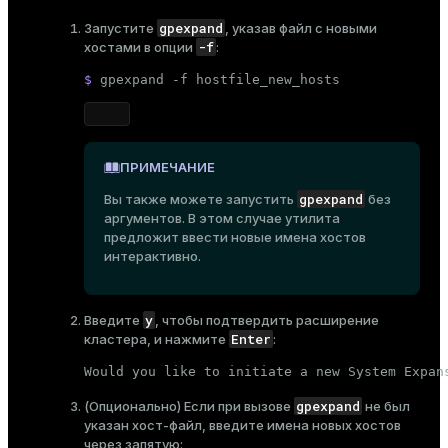
gpexpand
Запустите
, указав файл с новыми
-f
хостами в опции
:
$ 
gpexpand -f hostfile_new_hosts
ПРИМЕЧАНИЕ
gpexpand
Вы также можете запустить
без
аргументов. В этом случае утилита
предложит ввести новые имена хостов
интерактивно.
y
Введите
, чтобы подтвердить расширение
Enter
кластера, и нажмите
:
Would you like to initiate a new System Expan
gpexpand
(Опционально) Если при вызове
не был
указан хост-файл, введите имена новых хостов
через запятую: