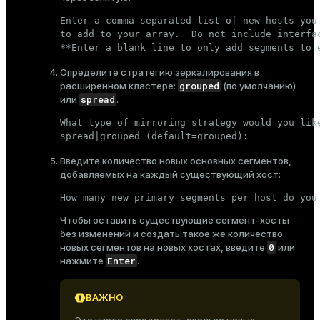
Enter a comma separated list of new hosts you 
to add to your array.  Do not include interfac
**Enter a blank line to only add segments to 
Определите стратегию зеркалирования в
grouped
расширенном кластере:
(по умолчанию)
spread
или
.
What type of mirroring strategy would you like
spread|grouped (default=grouped):
Введите количество новых основных сегментов,
добавляемых на каждый существующий хост:
How many new primary segments per host do you
Чтобы оставить существующие сегмент-хосты
без изменений и создать такое же количество
0
новых сегментов на новых хостах, введите
или
Enter
нажмите
.
ВАЖНО