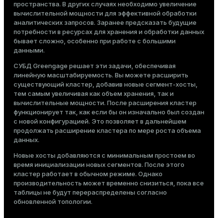
пространства. В других случаях необходимо увеличение
Тема
кластера
вычислительной мощности для эффективной обработки
Настройка PXF
аналитических запросов. Заранее предсказать будущие
Темная
Светлая
Сепия
потребности в ресурсах для хранения и обработки данных
бывает сложно, особенно при работе с большими
данными.
СУБД Greengage решает эти задачи, обеспечивая
линейную масштабируемость. Вы можете расширить
существующий кластер, добавив новые сегмент-хосты,
тем самым увеличивая как объем хранения, так и
вычислительные мощности. После расширения кластер
функционирует так, как если бы он изначально был создан
с новой конфигурацией. Это позволяет в дальнейшем
продолжать расширение кластера по мере роста объема
данных.
Новые хосты добавляются с минимальным простоем во
время
инициализации новых сегментов
. После этого
кластер работает в обычном режиме. Однако
ry
производительность может временно снизиться, пока все
таблицы не будут
перераспределены
согласно
обновленной топологии.