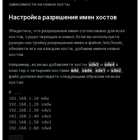
зависимости на новые хосты.
er
_indexes_disk
Настройка разрешения имен хостов
indexes_licensing
Убедитесь, что разрешение имен согласовано для всех
хостов, существующих и новых. Если вы используете
ручную настройку разрешения имен в файле
/etc/hosts
,
ompressed
обновите его на каждом хосте, добавив имена новых
хостов.
sdw3
sdw4
Например, если вы добавляете хосты
и
в
s
mdw
smdw
sdw1
sdw2
кластер с четырьмя хостами
,
,
и
,
файл должен выглядеть следующим образом на всех
хостах:
# ...

192.168.1.10 mdw

192.168.1.20 smdw

192.168.1.30 sdw1

_diskspace
192.168.1.40 sdw2

r_query
192.168.1.50 sdw3

192.168.1.60 sdw4
r_segment