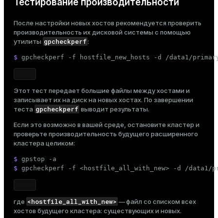
Тестирование производительности
После настройки новых хостов рекомендуется проверить
производительность их дисковой системы с помощью
gpcheckperf
утилиты
:
$ 
gpcheckperf -f hostfile_new_hosts -d /data1/primar
Этот тест передает большие файлы между хостами и
записывает их на диск на новых хостах. По завершении
gpcheckperf
теста
выводит результаты.
Если это возможно в вашей среде, остановите кластер и
проверьте производительность будущего расширенного
кластера целиком:
$ 
gpstop -a
$ 
gpcheckperf -f <hostfile_all_with_new> -d /data1/p
<hostfile_all_with_new>
где
— файл со списком всех
хостов будущего кластера: существующих и новых.