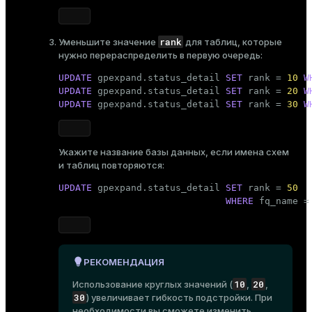
rank
Уменьшите значение
для таблиц, которые
нужно перераспределить в первую очередь:
UPDATE
 gpexpand.status_detail 
SET
 rank = 
10
W
UPDATE
 gpexpand.status_detail 
SET
 rank = 
20
W
UPDATE
 gpexpand.status_detail 
SET
 rank = 
30
W
Укажите название базы данных, если имена схем
и таблиц повторяются:
UPDATE
 gpexpand.status_detail 
SET
 rank = 
50
WHERE
 fq_name =
РЕКОМЕНДАЦИЯ
10
20
Использование круглых значений (
,
,
30
) увеличивает гибкость подстройки. При
необходимости вы сможете изменить