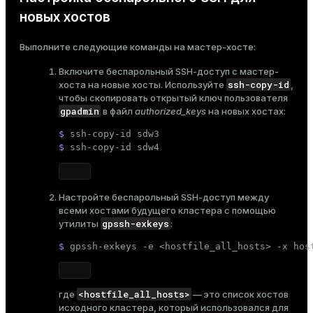
новых хостов
ion
Выполните следующие команды на мастер-хосте:
Включите беспарольный SSH-доступ с мастер-
ssh-copy-id
хоста на новые хосты. Используйте
,
чтобы скопировать открытый ключ пользователя
gpadmin
в файл
authorized_keys
на новых хостах:
$ 
ssh-copy-id sdw3
$ 
ssh-copy-id sdw4
Настройте беспарольный SSH-доступ между
всеми хостами будущего кластера с помощью
gpssh-exkeys
утилиты
:
$ 
gpssh-exkeys -e <hostfile_all_hosts> -x hos
<hostfile_all_hosts>
где
— это
список хостов
исходного кластера
, который использовался для