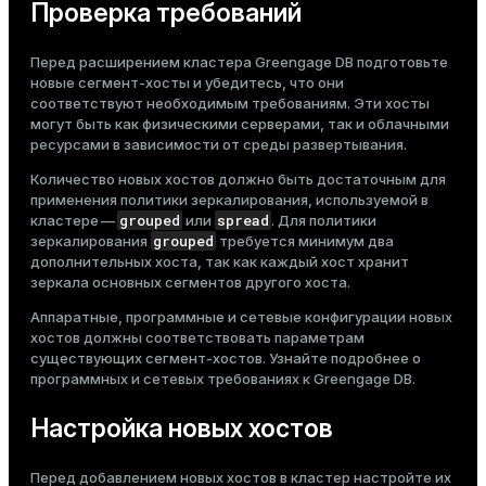
Проверка требований
ges
s)
tion
Перед расширением кластера Greengage DB подготовьте
regclass)
новые сегмент-хосты и убедитесь, что они
s
соответствуют необходимым требованиям. Эти хосты
e
могут быть как физическими серверами, так и облачными
ресурсами в зависимости от среды развертывания.
ngs
gclass)
Количество новых хостов должно быть достаточным для
ass)
применения политики зеркалирования, используемой в
grouped
spread
кластере —
или
. Для политики
e
ction_info(oid)
grouped
зеркалирования
требуется минимум два
ckend
дополнительных хоста, так как каждый хост хранит
regclass)
зеркала основных сегментов другого хоста.
g_value_diffs
_info(regclass)
Аппаратные, программные и сетевые конфигурации новых
n_versions
хостов должны соответствовать параметрам
ameter_name')
существующих сегмент-хостов. Узнайте подробнее о
ns
программных
и
сетевых
требованиях к Greengage DB.
Настройка новых хостов
er_host
Перед добавлением новых хостов в кластер настройте их