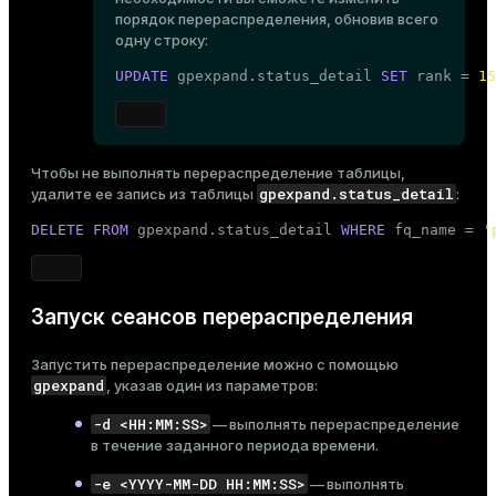
порядок перераспределения, обновив всего
одну строку:
UPDATE
 gpexpand.status_detail 
SET
 rank = 
15
Чтобы не выполнять перераспределение таблицы,
gpexpand.status_detail
удалите ее запись из таблицы
:
DELETE
FROM
 gpexpand.status_detail 
WHERE
 fq_name = 
'
Запуск сеансов перераспределения
Запустить перераспределение можно с помощью
gpexpand
, указав один из параметров:
-d <HH:MM:SS>
— выполнять перераспределение
в течение заданного периода времени.
-e <YYYY-MM-DD HH:MM:SS>
— выполнять