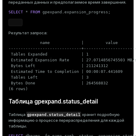
переданных данных и предполагаемое время завершения.
SELECT
 * 
FROM
 gpexpand.expansion_progress;
Результат запроса:
             name             |         value

------------------------------+----------------------
 Tables Expanded              | 1

 Estimated Expansion Rate     | 27.0714856745503 MB/s
 Bytes Left                   | 211241312

 Estimated Time to Completion | 00:00:07.441609

 Tables Left                  | 3

 Bytes Done                   | 264568832

(6 rows)
Таблица gpexpand.status_detail
gpexpand.status_detail
Таблица
хранит подробную
информацию о процессе перераспределения для каждой
таблицы.
SELECT