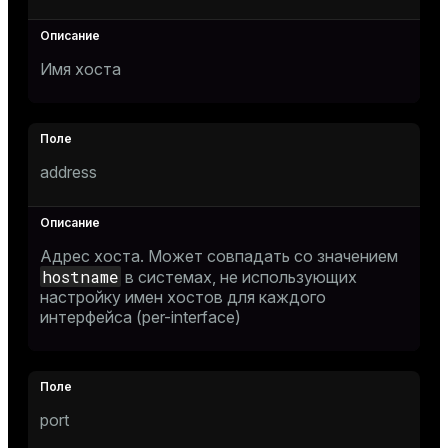
sdw3|sdw3|10501|/data1/mirror/gpseg7|16|7|m
Имя хоста
address
Адрес хоста. Может совпадать со значением
hostname
в системах, не использующих
настройку имен хостов для каждого
интерфейса (per-interface)
port