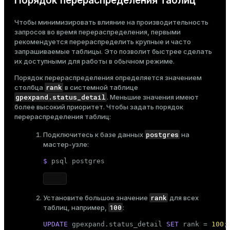
Порядок перераспределения таблиц
Чтобы минимизировать влияние на производительность
запросов во время перераспределения, первыми
рекомендуется перераспределить крупные и часто
запрашиваемые таблицы. Это позволит быстрее сделать
их доступными для работы в обычном режиме.
Порядок перераспределения определяется значением
rank
столбца
в системной таблице
gpexpand.status_detail
. Меньшие значения имеют
более высокий приоритет. Чтобы задать порядок
перераспределения таблиц:
postgres
Подключитесь к базе данных
на
мастер-узле:
$ 
psql postgres
rank
Установите большое значение
для всех
100
таблиц, например,
:
UPDATE
 gpexpand.status_detail 
SET
 rank = 
100
;