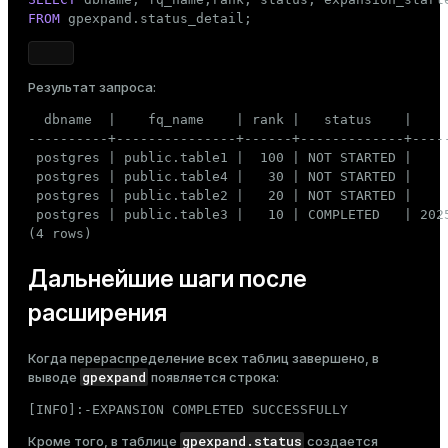
FROM
 gpexpand.status_detail;
Результат запроса:
  dbname  |    fq_name    | rank |   status    |     
----------+---------------+------+-------------+-----
 postgres | public.table1 |  100 | NOT STARTED |     
 postgres | public.table4 |   30 | NOT STARTED |     
 postgres | public.table2 |   20 | NOT STARTED |     
 postgres | public.table3 |   10 | COMPLETED   | 2025
(4 rows)
Дальнейшие шаги после
расширения
Когда перераспределение всех таблиц завершено, в
gpexpand
выводе
появляется строка:
[INFO]:-EXPANSION COMPLETED SUCCESSFULLY
gpexpand.status
Кроме того, в таблице
создается