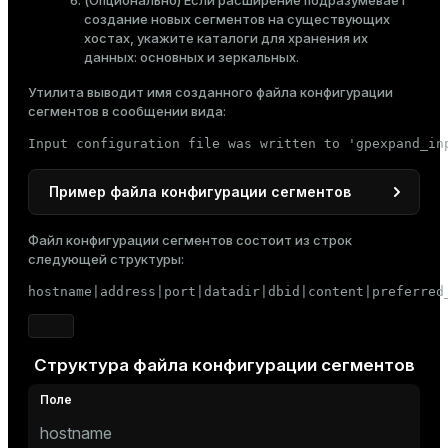
(Опционально) Если расширение подразумевает
создание новых сегментов на существующих
хостах, укажите каталоги для хранения их
данных: основных и зеркальных.
Утилита выводит имя созданного файла конфигурации
сегментов в сообщении вида:
Input configuration file was written to 'gpexpand_in
Пример файла конфигурации сегментов
Этот файл расширяет кластер, добавляя по два
Файл конфигурации сегментов состоит из строк
новых основных сегмента на каждом новом хосте
следующей структуры:
sdw3
sdw4
(
и
). Хосты хранят зеркала основных
hostname|address|port|datadir|dbid|content|preferred
сегментов друг друга.
sdw3|sdw3|10000|/data1/primary/gpseg4|11|4|p

sdw4|sdw4|10500|/data1/mirror/gpseg4|17|4|m

Структура файла конфигурации сегментов
sdw3|sdw3|10001|/data1/primary/gpseg5|12|5|p

sdw4|sdw4|10501|/data1/mirror/gpseg5|18|5|m

sdw4|sdw4|10000|/data1/primary/gpseg6|13|6|p

sdw3|sdw3|10500|/data1/mirror/gpseg6|15|6|m

hostname
sdw4|sdw4|10001|/data1/primary/gpseg7|14|7|p
