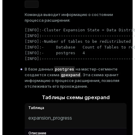
Команда выводит информацию о состоянии
процесса расширения:
[INFO]:-Cluster Expansion State = Data Distrib
[INFO]:---------------------------------------
[INFO]:-Number of tables to be redistributed

[INFO]:-     Database   Count of Tables to red
[INFO]:-     postgres   4

[INFO]:--------------------------------------
postgres
В базе данных
на мастер-сегменте
gpexpand
создается схема
. Эта схема хранит
информацию о процессе расширения, позволяя
отслеживать его прохождение.
Таблицы схемы gpexpand
expansion_progress