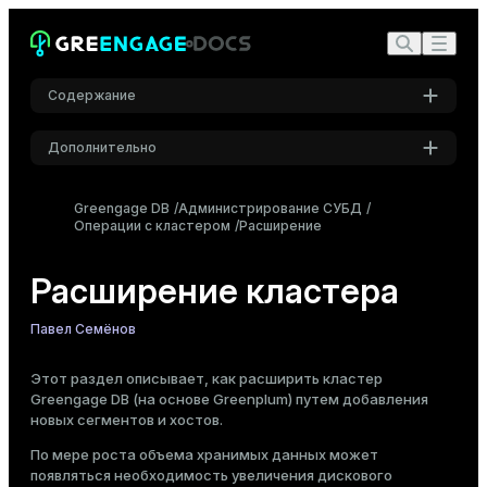
Создание файла с новыми хостами
Настройка беспарольного SSH для новых хостов
Создание каталогов данных
Содержание
Тестирование производительности
Инициализация новых сегментов
Дополнительно
Файл конфигурации новых сегментов
Создание новых сегментов
Настройки
Greengage DB
Администрирование СУБД
Перераспределение данных таблиц
Операции с кластером
Шрифт
Расширение
Inter
Порядок перераспределения таблиц
Запуск сеансов перераспределения
Расширение кластера
Мониторинг процесса расширения
Шрифт кода
Павел Семёнов
Утилита gpstate
Roboto Mono
Таблица gpexpand.expansion_progress
Этот раздел описывает, как расширить кластер
Таблица gpexpand.status_detail
Greengage DB (на основе Greenplum) путем добавления
новых сегментов и хостов.
Размер шрифта
Дальнейшие шаги после расширения
Средний
По мере роста объема хранимых данных может
Удаление схемы расширения
появляться необходимость увеличения дискового
Восстановление из резервной копии исходного