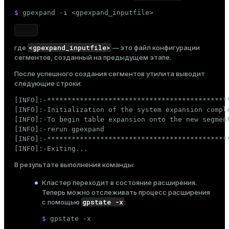
$ 
gpexpand -i <gpexpand_inputfile>
<gpexpand_inputfile>
где
— это файл конфигурации
сегментов, созданный на предыдущем этапе.
После успешного создания сегментов утилита выводит
следующие строки:
[INFO]:-*********************************************
[INFO]:-Initialization of the system expansion comple
[INFO]:-To begin table expansion onto the new segment
[INFO]:-rerun gpexpand

[INFO]:-*********************************************
[INFO]:-Exiting...
В результате выполнения команды:
Кластер переходит в состояние расширения.
Теперь можно отслеживать процесс расширения
gpstate -x
с помощью
:
$ 
gpstate -x