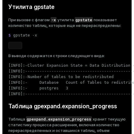
Утилита gpstate
-x
gpstate
При вызове с флагом
утилита
показывает
количество таблиц, которые еще не перераспределены:
$ 
gpstate -x
В выводе содержатся строки следующего вида:
[INFO]:-Cluster Expansion State = Data Distribution -
[INFO]:----------------------------------------------
[INFO]:-Number of tables to be redistributed

[INFO]:-     Database   Count of Tables to redistribu
[INFO]:-     postgres   3

[INFO]:---------------------------------------------
Таблица gpexpand.expansion_progress
gpexpand.expansion_progress
Таблица
хранит текущую
статистику процесса расширения, включая количество
перераспределенных и оставшихся таблиц, объем