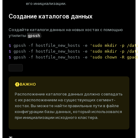
его инициализации.
Создание каталогов данных
Создайте каталоги данных на новых хостах с помощью
gpssh
утилиты
:
$ 
gpssh -f hostfile_new_hosts -e 
'sudo mkdir -p /dat
$ 
gpssh -f hostfile_new_hosts -e 
'sudo mkdir -p /dat
$ 
gpssh -f hostfile_new_hosts -e 
'sudo chown -R gpad
ВАЖНО
Расположение каталогов данных должно совпадать
с их расположением на существующих сегмент-
хостах. Вы можете найти правильные пути в
файле
конфигурации базы данных
, который использовался
при инициализации исходного кластера.