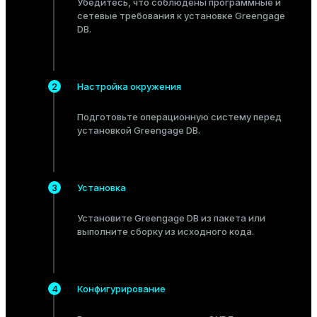
Убедитесь, что соблюдены
программные
и
Тема
сетевые
требования к установке Greengage
DB.
Темная
Светлая
Сепия
Настройка окружения
Подготовьте
операционную систему перед
установкой Greengage DB.
Установка
Установите Greengage DB из
пакета
или
выполните сборку из
исходного кода
.
ry
Конфигурирование