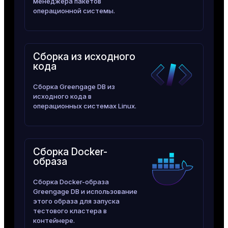
менеджера пакетов
er_segment
операционной системы.
queue
Сборка из исходного
end
кода
ement
Сборка Greengage DB из
s
исходного кода в
операционных системах Linux.
Сборка Docker-
indexes
образа
Сборка Docker-образа
Greengage DB и использование
этого образа для запуска
and_indexes_disk
тестового кластера в
контейнере.
ations
isk