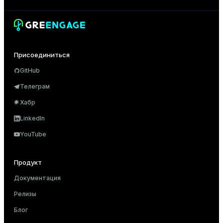
ion
Присоединиться
GitHub
Телеграм
Хабр
LinkedIn
YouTube
Продукт
Документация
Релизы
Блог