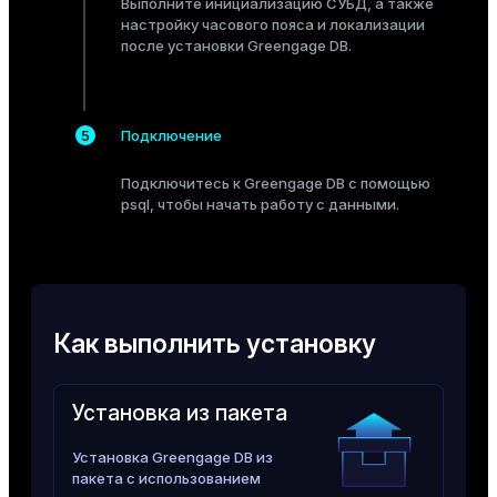
Выполните
инициализацию СУБД
, а также
настройку
часового пояса и локализации
ges
s)
после установки Greengage DB.
tion
regclass)
s
e
Подключение
ngs
gclass)
Подключитесь
к Greengage DB с помощью
ass)
psql, чтобы начать работу с данными.
e
ction_info(oid)
ckend
regclass)
g_value_diffs
_info(regclass)
Как выполнить установку
n_versions
ameter_name')
ns
Установка из пакета
Установка Greengage DB из
er_host
пакета с использованием