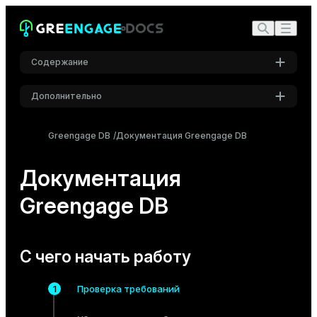
Содержание
Дополнительно
С чего начать работу
Настройки
Как выполнить установку
Greengage DB
Документация Greengage DB
Шрифт
Популярные материалы
Inter
Документация
Greengage DB
Шрифт кода
Roboto Mono
С чего начать работу
Размер шрифта
Проверка требований
Средний