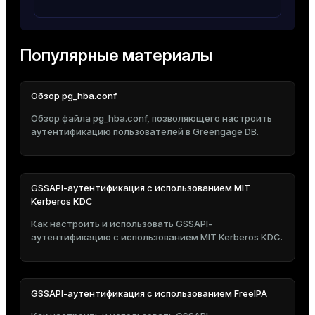
er
_indexes_disk
indexes_licensing
Популярные материалы
Обзор pg_hba.conf
ompressed
Обзор файла pg_hba.conf, позволяющего настроить
аутентификацию пользователей в Greengage DB.
s
GSSAPI-аутентификация с использованием MIT
Kerberos KDC
Как настроить и использовать GSSAPI-
аутентификацию с использованием MIT Kerberos KDC.
_diskspace
r_query
GSSAPI-аутентификация с использованием FreeIPA
r_segment