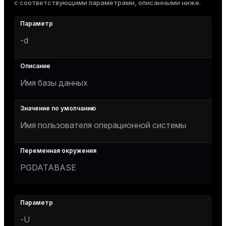
с соответствующими параметрами, описанными ниже.
er
_indexes_disk
indexes_licensing
-d
ompressed
Имя базы данных
s
Имя пользователя операционной системы
PGDATABASE
_diskspace
r_query
r_segment
-U