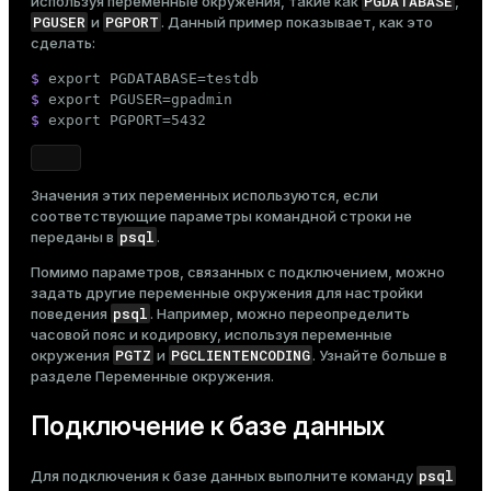
PGDATABASE
используя
переменные окружения
, такие как
,
er_segment
PGUSER
PGPORT
и
. Данный пример показывает, как это
сделать:
$ 
export
 PGDATABASE=testdb
queue
$ 
export
 PGUSER=gpadmin
$ 
export
 PGPORT=5432
end
ement
Значения этих переменных используются, если
s
соответствующие параметры командной строки не
psql
переданы в
.
Помимо параметров, связанных с подключением, можно
задать другие переменные окружения для настройки
psql
поведения
. Например, можно переопределить
indexes
часовой пояс и кодировку
, используя переменные
PGTZ
PGCLIENTENCODING
окружения
и
. Узнайте больше в
разделе
Переменные окружения
.
Подключение к базе данных
and_indexes_disk
psql
Для подключения к базе данных выполните команду
ations
isk