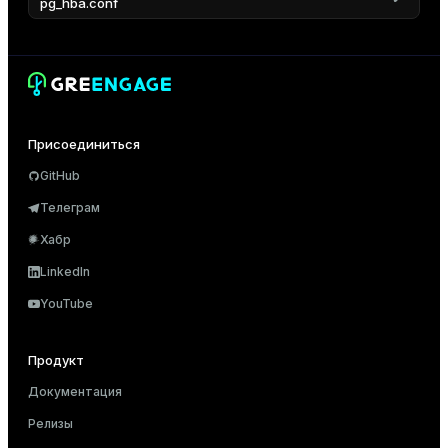
pg_hba.conf
Присоединиться
GitHub
Телеграм
Хабр
LinkedIn
YouTube
Продукт
Документация
Релизы