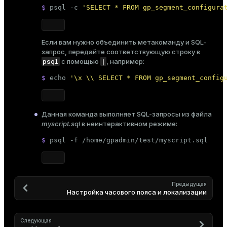
$ 
psql -c 
'SELECT * FROM gp_segment_configura
Если вам нужно объединить метакоманду и SQL-
запрос, передайте соответствующую строку в
psql
|
с помощью
, например:
$ 
echo
'\x \\ SELECT * FROM gp_segment_config
Данная команда выполняет SQL-запросы из файла
myscript.sql
в неинтерактивном режиме:
$ 
psql -f /home/gpadmin/test/myscript.sql
Предыдущая
Настройка часового пояса и локализации
Следующая