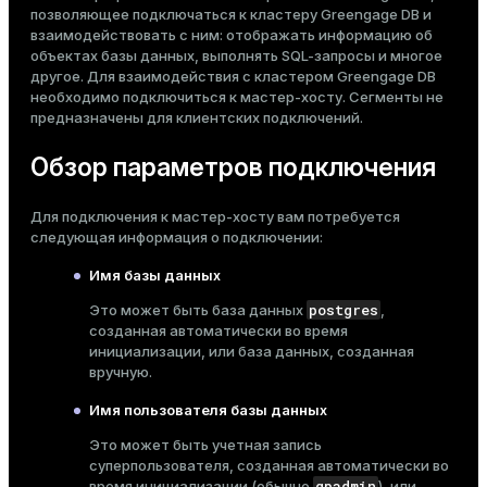
позволяющее подключаться к кластеру Greengage DB и
Тема
взаимодействовать с ним: отображать информацию об
объектах базы данных, выполнять SQL-запросы и многое
Темная
Светлая
Сепия
другое. Для взаимодействия с кластером Greengage DB
необходимо подключиться к мастер-хосту. Сегменты не
предназначены для клиентских подключений.
Обзор параметров подключения
Для подключения к мастер-хосту вам потребуется
следующая информация о подключении:
Имя базы данных
postgres
Это может быть база данных
,
созданная автоматически во время
инициализации
, или база данных, созданная
вручную.
ry
Имя пользователя базы данных
Это может быть учетная запись
суперпользователя, созданная автоматически во
gpadmin
время инициализации (обычно
), или