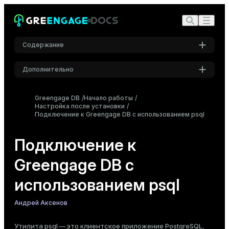
Содержание
Дополнительно
Обзор параметров подключения
Настройки
Настройка окружения
Greengage DB
Начало работы
Настройка после установки
Шрифт
Подключение к базе данных
Подключение к Greengage DB с использованием psql
Inter
Локальное подключение
Удаленное подключение
Подключение к
Подключение к сегментам
Шрифт кода
Greengage DB с
Roboto Mono
Выполнение команд в интерактивном режиме
использованием psql
SQL-команды
Метакоманды
Размер шрифта
Андрей Аксенов
Выполнение команд в неинтерактивном режиме
Средний
Утилита
psql
— это клиентское приложение PostgreSQL,