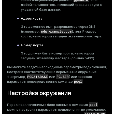
любой пользователь, имеющий права доступа к
ges
s)
указанной базе данных.
tion
regclass)
Адрес хоста
s
e
Это доменное имя, разрешаемое через DNS
mdw.example.com
(например,
), или IP-адрес
ngs
gclass)
хоста, на котором запущен экземпляр мастера.
ass)
Номер порта
e
Это должен быть номер порта, на котором
ction_info(oid)
запущен экземпляр мастера (обычно 5432).
ckend
regclass)
Вы можете задать необходимые параметры подключения,
g_value_diffs
настроив соответствующие переменные окружения
_info(regclass)
PGDATABASE
PGUSER
(например,
или
) или передав
n_versions
ameter_name')
psql
параметры непосредственно команде
.
ns
Настройка окружения
psql
Перед подключением к базе данных с помощью
er_host
можно настроить параметры подключения по умолчанию,