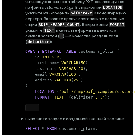
читающую внешнюю таблицу PXF, ссылающуюся
LOCATION
на файл
customers.txt.gz
. В выражении
hdfs:text
укажите PXF-профиль
и конфигурацию
сервера. Включите пропуск заголовка с помощью
SKIP_HEADER_COUNT
FORMAT
опции
. В выражении
TEXT
укажите
в качестве формата данных, а
,
символ запятой (
) — в качестве разделителя
delimiter
(
):
CREATE
EXTERNAL
TABLE
 customers_plain (

    id 
INTEGER
,

    first_name 
VARCHAR
(
50
),

    last_name 
VARCHAR
(
50
),

    email 
VARCHAR
(
100
),

    address 
VARCHAR
(
255
)

)

LOCATION
 (
'pxf://tmp/pxf_examples/custome
FORMAT
'TEXT'
 (delimiter=
E','
);
Выполните запрос к созданной внешней таблице:
SELECT
 * 
FROM
 customers_plain;