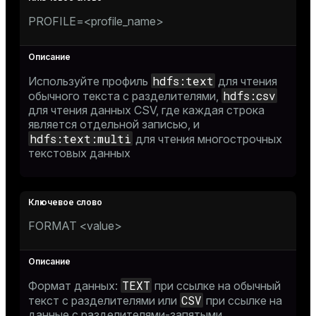
ion
PROFILE=<profile_name>
hdfs:text
Используйте профиль
для чтения
hdfs:csv
обычного текста с разделителями,
для чтения данных CSV, где каждая строка
является отдельной записью, и
hdfs:text:multi
для чтения многострочных
текстовых данных
FORMAT <value>
TEXT
Формат данных:
при ссылке на обычный
CSV
текст с разделителями или
при ссылке на
данные с разделителями-запятыми