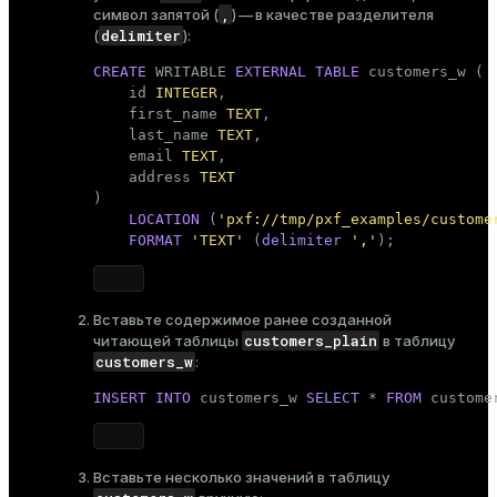
,
символ запятой (
) — в качестве разделителя
delimiter
(
):
CREATE
 WRITABLE 
EXTERNAL
TABLE
 customers_w (

    id 
INTEGER
,

    first_name 
TEXT
,

    last_name 
TEXT
,

    email 
TEXT
,

    address 
TEXT
)

LOCATION
 (
'pxf://tmp/pxf_examples/custome
FORMAT
'TEXT'
 (
delimiter
','
);
Вставьте содержимое
ранее созданной
customers_plain
читающей таблицы
в таблицу
customers_w
:
INSERT
INTO
 customers_w 
SELECT
 * 
FROM
 custome
Вставьте несколько значений в таблицу