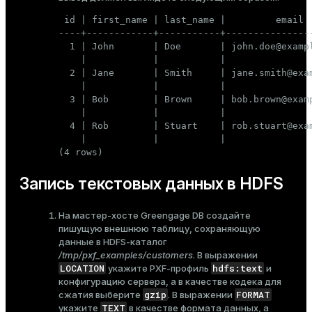
 id | first_name | last_name |         email  
----+------------+-----------+----------------
  1 | John       | Doe       | john.doe@exampl
    |            |           |                
  2 | Jane       | Smith     | jane.smith@exam
    |            |           |                
  3 | Bob        | Brown     | bob.brown@examp
    |            |           |                
  4 | Rob        | Stuart    | rob.stuart@exam
    |            |           |                
(4 rows)
Запись текстовых данных в HDFS
На мастер-хосте Greengage DB создайте
пишущую внешнюю таблицу, сохраняющую
данные в HDFS-каталог
/tmp/pxf_examples/customers
. В выражении
LOCATION
hdfs:text
укажите PXF-профиль
и
конфигурацию сервера, а в качестве кодека для
gzip
FORMAT
сжатия выберите
. В выражении
TEXT
укажите
в качестве формата данных, а