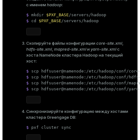
er_segment
с именем
hadoop
:
$ 
mkdir
$PXF_BASE
/servers/hadoop
$ 
cd
$PXF_BASE
/servers/hadoop
queue
end
Скопируйте файлы конфигурации
core-site.xml
,
ement
hdfs-site.xml
,
mapred-site.xml
и
yarn-site.xml
с
хоста NameNode кластера Hadoop на текущий
s
хост:
$ 
scp hdfsuser@namenode:/etc/hadoop/conf/core
$ 
scp hdfsuser@namenode:/etc/hadoop/conf/hdfs
$ 
scp hdfsuser@namenode:/etc/hadoop/conf/mapr
$ 
scp hdfsuser@namenode:/etc/hadoop/conf/yarn
indexes
Синхронизируйте конфигурацию между хостами
кластера Greengage DB:
and_indexes_disk
$ 
pxf cluster 
sync
ations
isk