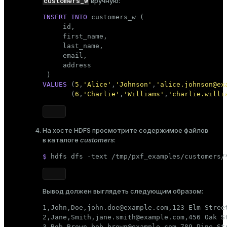
customers_w
вручную:
INSERT
INTO
 customers_w (

     id,

     first_name,

     last_name,

     email,

     address

VALUES
 (
5
,
'Alice'
,
'Johnson'
,
'alice.johnson@ex
       (
6
,
'Charlie'
,
'Williams'
,
'charlie.willi
На хосте HDFS просмотрите содержимое файлов
в каталоге
customers
:
$ 
hdfs dfs -text /tmp/pxf_examples/customers/
Вывод должен выглядеть следующим образом:
1,John,Doe,john.doe@example.com,123 Elm Street
2,Jane,Smith,jane.smith@example.com,456 Oak St
3,Bob,Brown,bob.brown@example.com,789 Pine Str