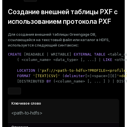
er
_indexes_disk
Создание внешней таблицы PXF с
indexes_licensing
использованием протокола PXF
Для создания внешней таблицы Greengage DB,
ompressed
ссылающейся на текстовый файл или каталог в HDFS,
используется следующий синтаксис:
CREATE
 [READABLE | WRITABLE] 
EXTERNAL
TABLE
 <
table_n
s
    ( <
column_name
> <data_type> [, ...] | 
LIKE
 <othe
LOCATION
 (
'pxf://<path-to-hdfs>?PROFILE=<profile
FORMAT
'[TEXT|CSV]'
 (
delimiter
[=|<space>][E]
'<de
    [DISTRIBUTED 
BY
 (<
column_name
> [, ... ] ) | DIST
_diskspace
r_query
<path‑to‑hdfs>
r_segment