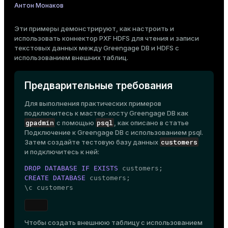
Антон Монаков
Тема
Темная
Светлая
Сепия
Эти примеры демонстрируют, как настроить и
использовать
коннектор PXF HDFS
для чтения и записи
текстовых данных между Greengage DB и HDFS с
использованием
внешних таблиц
.
Предварительные требования
Для выполнения практических примеров
подключитесь к мастер-хосту Greengage DB как
gpadmin
psql
с помощью
, как описано в статье
Подключение к Greengage DB с использованием psql
.
customers
Затем создайте тестовую базу данных
и подключитесь к ней:
DROP
DATABASE
IF
EXISTS
CREATE
DATABASE
 customers;

ry
\c customers
Чтобы создать внешнюю таблицу с использованием