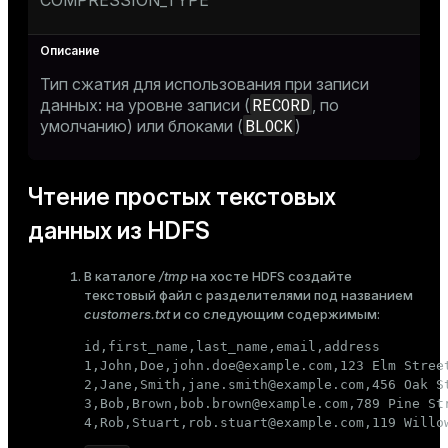
COMPRESSION_TYPE
Тип сжатия для использования при записи
RECORD
данных: на уровне записи (
, по
BLOCK
умолчанию) или блоками (
)
Чтение простых текстовых
данных из HDFS
В каталоге
/tmp
на хосте HDFS создайте
текстовый файл с разделителями под названием
customers.txt
и со следующим содержимым:
id,first_name,last_name,email,address

1,John,Doe,john.doe@example.com,123 Elm Street
2,Jane,Smith,jane.smith@example.com,456 Oak St
3,Bob,Brown,bob.brown@example.com,789 Pine Str
4,Rob,Stuart,rob.stuart@example.com,119 Willo