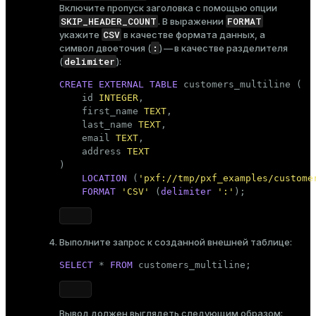
Включите пропуск заголовка с помощью опции
SKIP_HEADER_COUNT
FORMAT
. В выражении
CSV
укажите
в качестве формата данных, а
:
символ двоеточия (
) — в качестве разделителя
delimiter
(
):
CREATE
EXTERNAL
TABLE
 customers_multiline (

    id 
INTEGER
,

    first_name 
TEXT
,

    last_name 
TEXT
,

    email 
TEXT
,

    address 
TEXT
)

LOCATION
 (
'pxf://tmp/pxf_examples/custome
FORMAT
'CSV'
 (
delimiter
':'
);
Выполните запрос к созданной внешней таблице:
SELECT
 * 
FROM
 customers_multiline;
Вывод должен выглядеть следующим образом: