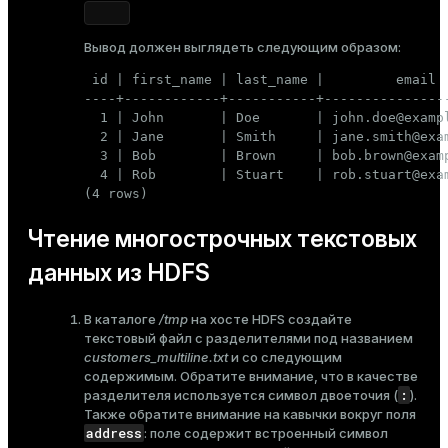
Вывод должен выглядеть следующим образом:
 id | first_name | last_name |         email  
----+------------+-----------+----------------
  1 | John       | Doe       | john.doe@exampl
  2 | Jane       | Smith     | jane.smith@exam
  3 | Bob        | Brown     | bob.brown@examp
  4 | Rob        | Stuart    | rob.stuart@exam
(4 rows)
Чтение многострочных текстовых
данных из HDFS
В каталоге
/tmp
на хосте HDFS создайте
текстовый файл с разделителями под названием
customers_multiline.txt
и со следующим
содержимым. Обратите внимание, что в качестве
:
разделителя используется символ двоеточия (
).
Также обратите внимание на кавычки вокруг поля
address
: поле содержит встроенный символ