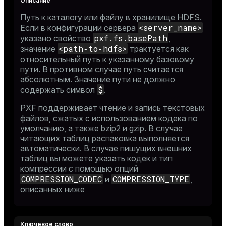
Путь к каталогу или файлу в хранилище HDFS.
<server_name>
Если в конфигурации сервера
pxf.fs.basePath
указано свойство
,
<path‑to‑hdfs>
значение
трактуется как
относительный путь к указанному базовому
пути. В противном случае путь считается
абсолютным. Значение пути не должно
$
содержать символ
.
PXF поддерживает чтение и запись текстовых
файлов, сжатых с использованием кодека по
умолчанию, а также bzip2 и gzip. В случае
читающих таблиц распаковка выполняется
автоматически. В случае пишущих внешних
таблиц вы можете указать кодек и тип
компрессии с помощью опций
COMPRESSION_CODEC
COMPRESSION_TYPE
и
,
описанных ниже