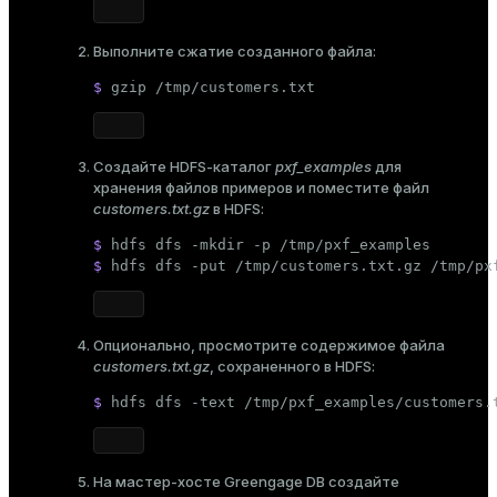
Выполните сжатие созданного файла:
$ 
gzip /tmp/customers.txt
Создайте HDFS-каталог
pxf_examples
для
хранения файлов примеров и поместите файл
customers.txt.gz
в HDFS:
$ 
hdfs dfs -
mkdir
 -p /tmp/pxf_examples
$ 
hdfs dfs -put /tmp/customers.txt.gz /tmp/px
Опционально, просмотрите содержимое файла
customers.txt.gz
, сохраненного в HDFS:
$ 
hdfs dfs -text /tmp/pxf_examples/customers.
На мастер-хосте Greengage DB создайте