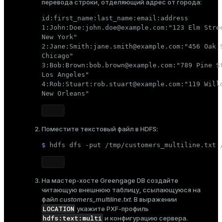
перевода строки, отделяющий адрес от города:
id:first_name:last_name:email:address

1:John:Doe:john.doe@example.com:"123 Elm Stree
New York"

2:Jane:Smith:jane.smith@example.com:"456 Oak S
Chicago"

3:Bob:Brown:bob.brown@example.com:"789 Pine St
Los Angeles"

4:Rob:Stuart:rob.stuart@example.com:"119 Willo
New Orleans"
Поместите текстовый файл в HDFS:
$ 
hdfs dfs -put /tmp/customers_multiline.txt 
На мастер-хосте Greengage DB создайте
читающую внешнюю таблицу, ссылающуюся на
файл
customers_multiline.txt
. В выражении
LOCATION
укажите PXF-профиль
hdfs:text:multi
и конфигурацию сервера.