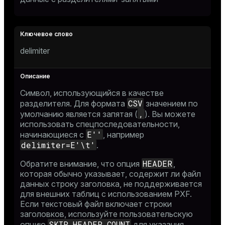
delimiter
Символ, использующийся в качестве
CSV
разделителя. Для формата
значением по
,
умолчанию является запятая (
). Вы можете
использовать
спецпоследовательности
,
E''
начинающиеся с
, например
delimiter=E'\t'
.
HEADER
Обратите внимание, что опция
,
которая обычно указывает, содержит ли файл
данных строку заголовка, не поддерживается
для внешних таблиц с использованием PXF.
Если текстовый файл включает строки
заголовков, используйте пользовательскую
SKIP_HEADER_COUNT
опцию
для указания