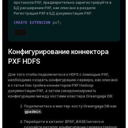
протокола PXF, предварительно зарегистрируйте в
ges
БД расширение PXF, как описано в разделе
s)
Регистрация PXF в БД
документации PXF:
tion
regclass)
CREATE
EXTENSION
 pxf;
s
e
ngs
gclass)
ass)
Конфигурирование коннектора
e
PXF HDFS
ction_info(oid)
ckend
regclass)
Для того чтобы подключиться к HDFS с помощью PXF,
g_value_diffs
необходимо создать конфигурацию сервера, как описано
_info(regclass)
в статье
Настройка коннекторов PXF Hadoop
n_versions
документации PXF, а затем синхронизировать
ameter_name')
конфигурацию между хостами кластера Greengage DB:
ns
Подключитесь к мастер-хосту Greengage DB как
gpadmin
:
er_host
Перейдите в каталог
$PXF_BASE/servers
и
создайте каталог конфигурации сервера Hadoop