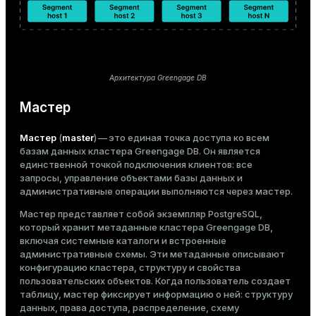
средние объемы данных
ion
Отказоустойчивость
Архитектура Greengage DB
Мастер
Сбой выводит из строя отдельные узлы
Мастер
(
master
) — это единая точка доступа ко всем
базам данных кластера Greengage DB. Он является
единственной точкой подключения клиентов: все
запросы, управление объектами базы данных и
административные операции выполняются через мастер.
Сбой одного компонента может повлиять
Мастер представляет собой экземпляр PostgreSQL,
на всю систему
который хранит метаданные кластера Greengage DB,
включая системные каталоги и встроенные
административные схемы. Эти метаданные описывают
конфигурацию кластера, структуру и свойства
пользовательских объектов. Когда пользователь создает
Стоимость оборудования
таблицу, мастер фиксирует информацию о ней: структуру
данных, права доступа, распределение, схему