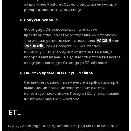
аналогично PostgreSQL, но с расширениями для
распределенного хранилища.
Вакуумирование
Greengage DB освобождает дисковое
пространство, занятое
устаревшими строками
VACUUM
(логически удаленными), с помощью
или
vacuumdb
, как в PostgreSQL. АО-таблицы
используют иную модель видимости строк, в
которой метаданные видимости отслеживаются
специфическим для Greengage DB образом.
Очистка временных и spill-файлов
Сегменты создают временные и
spill-файлы
при
выполнении больших запросов. Их очистка
использует механизмы PostgreSQL, управляемые
централизованно с мастера.
ETL
СУБД Greengage DB предоставляет ряд механизмов для