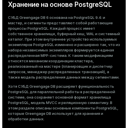
Хранение на основе PostgreSQL
СУБД Greengage DB 6 основана на PostgreSQL 9.4: и
мастер, и сегменты представляют собой работающие
процессы PostgreSQL. Каждый процесс имеет
собственное хранилище, буферный кеш, WAL и системный
каталог. При этом внутреннее устройство используемых
экземпляров PostgreSQL изменено и расширено так, что из
набора независимых экземпляров формируется единая
распределенная MPP-система. К таким модификациям
относятся механизм координации кластера,
реализованный на мастере (планировщик и диспетчер
запросов, менеджер распределенных транзакций), а
также модель распределения данных между сегментами.
Хотя СУБД Greengage DB расширяет функциональность
PostgreSQL для параллельной работы в распределенной
системе, она сохраняет основной формат хранилища
PostgreSQL, модель MVCC и реляционную семантику. В
этом разделе описаны основные компоненты PostgreSQL,
которые Greengage DB использует для хранения и
обработки данных.