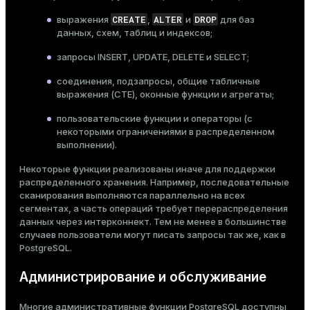
CREATE
ALTER
DROP
выражения
,
и
для
баз
данных
,
схем
,
таблиц
и
индексов
;
запросы
INSERT
,
UPDATE
,
DELETE
и
SELECT
;
соединения
,
подзапросы
,
общие табличные
выражения (CTE)
,
оконные функции
и
агрегаты
;
пользовательские функции
и операторы (с
некоторыми ограничениями в распределенном
выполнении).
Некоторые функции реализованы иначе для поддержки
распределенного хранения. Например, последовательные
сканирования выполняются параллельно на всех
сегментах, а часть операций требует перераспределения
данных через интерконнект. Тем не менее в большинстве
случаев пользователи могут писать запросы так же, как в
PostgreSQL.
Администрирование и обслуживание
Многие административные функции PostgreSQL доступны