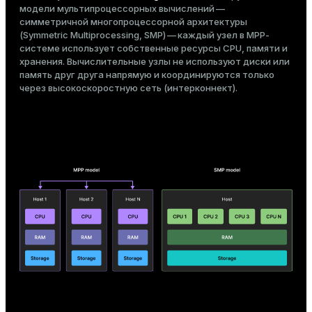
модели мультипроцессорных вычислений —
ges
s)
симметричной многопроцессорной архитектуры
(Symmetric Multiprocessing, SMP) — каждый узел в MPP-
tion
regclass)
системе использует собственные ресурсы CPU, памяти и
хранения. Вычислительные узлы не используют диски или
s
e
память друг друга напрямую и координируются только
через высокоскоростную сеть (интерконнект).
ngs
gclass)
ass)
e
ction_info(oid)
ckend
regclass)
g_value_diffs
_info(regclass)
n_versions
ameter_name')
ns
er_host