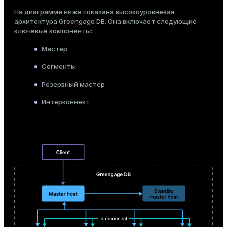
каждый обрабатывает локальные данные
На диаграмме ниже показана высокоуровневая
архитектура Greengage DB. Она включает следующие
ключевые компоненты:
Мастер
Ограничен ресурсами одной машины
Сегменты
Резервный мастер
Интерконнект
Сценарии использования
OLAP: BI, аналитика, хранилища данных,
сложные запросы над большими
наборами данных
OLTP, смешанные нагрузки, малые и