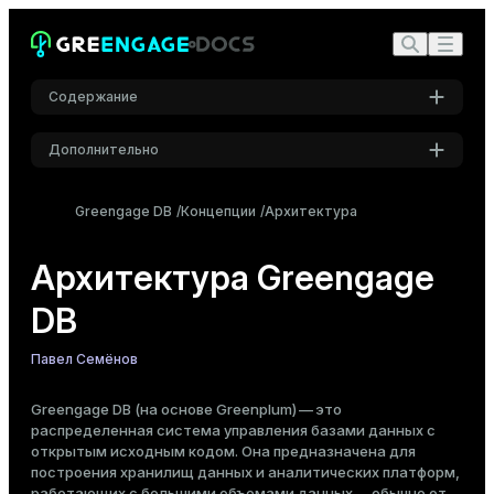
Содержание
Дополнительно
Массивно-параллельная архитектура
Настройки
Компоненты
Greengage DB
Концепции
Архитектура
Мастер
Шрифт
Inter
Резервный мастер
Архитектура Greengage
Сегменты
DB
Интерконнект
Шрифт кода
Хранение на основе PostgreSQL
Roboto Mono
Павел Семёнов
Дисковое хранение
Реляционная модель данных
Greengage DB (на основе Greenplum) — это
Поддержка SQL
распределенная система управления базами данных с
Размер шрифта
открытым исходным кодом. Она предназначена для
Средний
Администрирование и обслуживание
построения хранилищ данных и аналитических платформ,
ETL
работающих с большими объемами данных — обычно от