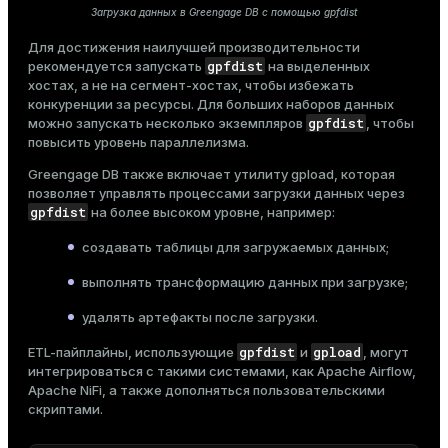
Загрузка данных в Greengage DB с помощью gpfdist
Для достижения наилучшей производительности
gpfdist
рекомендуется запускать
на выделенных
хостах, а не на сегмент-хостах, чтобы избежать
конкуренции за ресурсы. Для больших наборов данных
gpfdist
можно запускать несколько экземпляров
, чтобы
повысить уровень параллелизма.
Greengage DB также включает утилиту
gpload
, которая
позволяет управлять процессами загрузки данных через
gpfdist
на более высоком уровне, например:
создавать таблицы для загружаемых данных;
выполнять
трансформацию данных
при загрузке;
удалять артефакты после загрузки.
gpfdist
gpload
ETL-пайплайны, использующие
и
, могут
интегрироваться с такими системами, как Apache Airflow,
Apache NiFi, а также дополняться пользовательскими
скриптами.