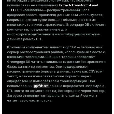
интеграции с внешними системами, что позволяет
использовать ее в пайплайнах
Extract-Transform-Load
(
ETL
). ETL-пайплайны — распространенный шаг в
процессах работы хранилищ данных. Они используются,
например, для загрузки больших объемов данных из
внешних источников в хранилище. Greengage DB включает
компоненты, предназначенные для
высокопроизводительной и масштабируемой загрузки
данных в рамках ETL.
Ключевым компонентом является
gpfdist
— легковесный
сервер распространения файлов, используемый вместе с
внешними таблицами
. Внешние таблицы позволяют
Greengage DB читать и записывать данные без хранения в
базах данных на сегментах. Они поддерживают
распространенные форматы данных, такие как CSV или
текст, а также
пользовательские форматы
через
определяемые пользователем трансформации. При
gpfdist
использовании
данные передаются напрямую с
ETL-хоста на сегмент-хосты, без передачи через мастер.
Загрузка выполняется параллельно: каждый сегмент
читает свою часть потока.