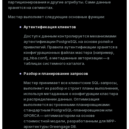
партиционирования и другие атрибуты. Сами данные
хранятся на сегментах.
Серверы средней производительности;
Мастер выполняет следующие основные функции:
стоимость кластера растет линейно с
количеством узлов
Аутентификация клиентов
Доступ к данным контролируется механизмами
аутентификации PostgreSQL на основе
ролей и
привилегий
. Правила аутентификации хранятся в
Для масштабирования требуется дорогое
конфигурационных файлах мастера (например,
pg_hba.conf
), а метаданные авторизации — в
оборудование
таблицах системного каталога.
Разбор и планирование запросов
Мастер принимает все клиентские SQL-запросы,
выполняет их разбор и строит планы выполнения,
используя метаданные о конфигурации кластера
и распределении данных. Оптимизация
выполняется встроенными планировщиками:
стандартным PostgreSQL-планировщиком или
GPORCA — оптимизатором на основе
стоимостной модели, разработанным для MPP-
архитектуры Greengage DB.