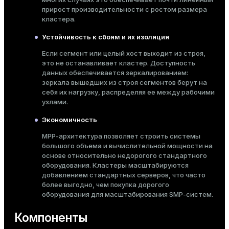
прирост производительности с ростом размера
er
_indexes_disk
кластера.
Масштабирование
indexes_licensing
Устойчивость к сбоям и их изоляция
Если сегмент или целый хост выходит из строя,
Горизонтальное: добавление новых узлов
это не останавливает кластер. Доступность
ompressed
данных обеспечивается зеркалированием:
зеркала вышедших из строя сегментов берут на
себя их нагрузку, распределяя ее между рабочими
узлами.
s
Вертикальное: увеличение ресурсов
Экономичность
(CPU/RAM) одного сервера
MPP-архитектура позволяет строить системы
большого объема и вычислительной мощности на
основе относительно недорогого стандартного
оборудования. Кластеры масштабируются
добавлением стандартных серверов, что часто
Параллелизм запросов
_diskspace
более выгодно, чем покупка дорогого
оборудования для масштабирования SMP-систем.
r_query
Компоненты
r_segment
Параллельное выполнение на всех узлах,