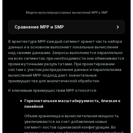
er_segment
Модели мультипроцессорных вычислений MPP и SMP
queue
Сравнение MPP и SMP
end
В архитектуре MPP каждый сегмент хранит часть набора
ement
данных и в основном выполняет локальные вычисления
Ресурсная модель
над своими данными. Запросы выполняются параллельно
s
на всех сегментах; при необходимости они обмениваются
промежуточными результатами. При проектировании
систем с учетом распределения данных и параллелизма
Shared-nothing: независимые CPU, память
вычислений MPP-подход дает значительные
и хранение
преимущества для аналитической обработки.
indexes
К ключевым преимуществам MPP относятся:
Горизонтальная масштабируемость, близкая к
линейной
Несколько CPU, работающих с общей
памятью и общим хранилищем
Объем хранилища и вычислительная мощность
and_indexes_disk
увеличиваются за счет добавления новых
сегмент-хостов одинаковой конфигурации. Во
ations
isk
многих случаях это обеспечивает почти линейный