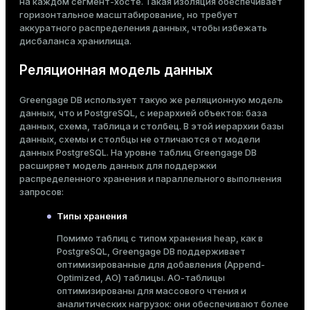
на каждом сегмент-хосте. Такая изоляция обеспечивает
горизонтальное масштабирование, но требует
аккуратного распределения данных, чтобы избежать
дисбаланса хранилища.
Реляционная модель данных
Greengage DB использует такую же реляционную модель
данных, что и PostgreSQL, с иерархией объектов: база
данных, схема, таблица и столбец. В этой иерархии базы
данных, схемы и столбцы не отличаются от модели
данных PostgreSQL. На уровне таблиц Greengage DB
расширяет модель данных для поддержки
распределенного хранения и параллельного выполнения
запросов:
Типы хранения
Помимо таблиц с типом хранения heap, как в
PostgreSQL, Greengage DB поддерживает
оптимизированные для добавления (Append-
Optimized, AO)
таблицы. AO-таблицы
оптимизированы для массового чтения и
аналитических нагрузок: они обеспечивают более