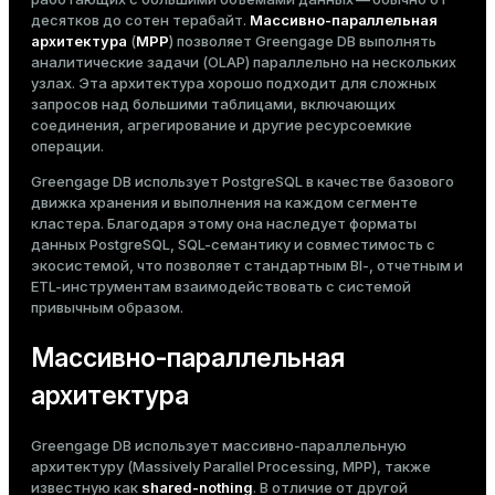
Тема
десятков до сотен терабайт.
Массивно-параллельная
архитектура
(
MPP
) позволяет Greengage DB выполнять
Темная
Светлая
Сепия
аналитические задачи (OLAP) параллельно на нескольких
узлах. Эта архитектура хорошо подходит для сложных
запросов над большими таблицами, включающих
соединения, агрегирование и другие ресурсоемкие
операции.
Greengage DB использует PostgreSQL в качестве базового
движка хранения и выполнения на каждом сегменте
кластера. Благодаря этому она наследует форматы
данных PostgreSQL, SQL-семантику и совместимость с
экосистемой, что позволяет стандартным BI-, отчетным и
ETL-инструментам взаимодействовать с системой
привычным образом.
Массивно-параллельная
архитектура
ry
Greengage DB использует массивно-параллельную
архитектуру (Massively Parallel Processing, MPP), также
известную как
shared-nothing
. В отличие от другой