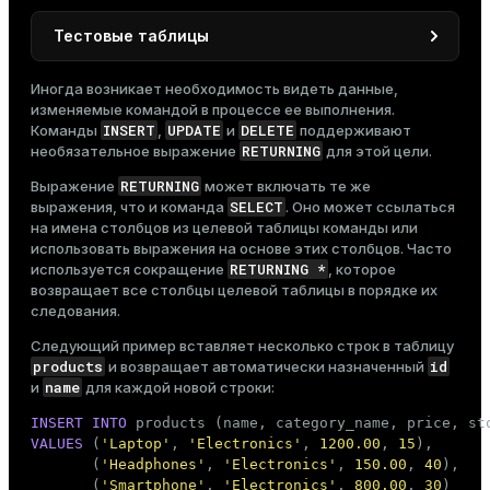
Тестовые таблицы
products
Удалите существующие таблицы
и
Иногда возникает необходимость видеть данные,
stg_products
:
изменяемые командой в процессе ее выполнения.
INSERT
UPDATE
DELETE
Команды
,
и
поддерживают
DROP
TABLE
RETURNING
необязательное выражение
для этой цели.
DROP
TABLE
 stg_products;
RETURNING
Выражение
может включать те же
SELECT
выражения, что и команда
. Оно может ссылаться
на имена столбцов из целевой таблицы команды или
products
id
Создайте таблицу
, в которой столбец
использовать выражения на основе этих столбцов. Часто
SERIAL
имеет тип
:
RETURNING *
используется сокращение
, которое
возвращает все столбцы целевой таблицы в порядке их
CREATE
TABLE
 products

следования.
(

    id            
SERIAL
,

Следующий пример вставляет несколько строк в таблицу
    name          
TEXT
,

products
id
и возвращает автоматически назначенный
    category_name 
TEXT
,

name
и
для каждой новой строки:
    price         
NUMERIC
(
8
, 
2
),

    stock         
INT
INSERT
INTO
)

VALUES
 (
'Laptop'
, 
'Electronics'
, 
1200.00
, 
15
),

WITH
 (appendoptimized = 
true
)

       (
'Headphones'
, 
'Electronics'
, 
150.00
, 
40
),

    DISTRIBUTED 
BY
 (id);
       (
'Smartphone'
, 
'Electronics'
, 
800.00
, 
30