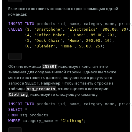
ges
Вы можете вставить несколько строк с помощью одной
s)
stg_products
Создайте таблицу
и заполните ее
команды:
данными:
tion
regclass)
INSERT
INTO
CREATE
TABLE
 stg_products

s
e
VALUES
 (
3
, 
'Smartphone'
, 
'Electronics'
, 
800.00
, 
30
),

(

       (
4
, 
'Coffee Maker'
, 
'Home'
, 
85.00
, 
20
),

LIKE
 products

ngs
       (
5
, 
'Desk Chair'
, 
'Home'
, 
200.00
, 
10
),

gclass)
)

       (
6
, 
'Blender'
, 
'Home'
, 
55.00
, 
25
);
WITH
 (appendoptimized = 
true
)

ass)
    DISTRIBUTED 
BY
 (id);
e
ction_info(oid)
INSERT
Обычно команда
использует константные
ckend
значения для создания новой строки. Однако вы также
regclass)
INSERT
INTO
можете вставлять данные, полученные в результате
VALUES
 (
1
, 
'Laptop'
, 
'Electronics'
, 
1200.00
, 
15
),

g_value_diffs
запроса
SELECT
. Например, чтобы вставить строки из
_info(regclass)
       (
2
, 
'Headphones'
, 
'Electronics'
, 
150.00
, 
40
stg_products
таблицы
, относящиеся к категории
       (
3
, 
'Smartphone'
, 
'Electronics'
, 
800.00
, 
30
n_versions
ameter_name')
Clothing
, используйте следующую команду:
       (
4
, 
'Coffee Maker'
, 
'Home'
, 
85.00
, 
20
),

       (
5
, 
'Desk Chair'
, 
'Home'
, 
200.00
, 
10
),

ns
INSERT
INTO
       (
6
, 
'Blender'
, 
'Home'
, 
55.00
, 
25
),

SELECT
       (
7
, 
'T-Shirt'
, 
'Clothing'
, 
25.00
, 
100
),

FROM
       (
8
, 
'Jacket'
, 
'Clothing'
, 
60.00
, 
50
);
WHERE
 category_name = 
'Clothing'
;
er_host