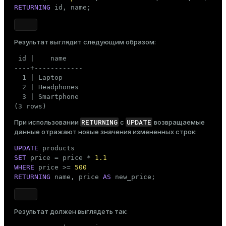
RETURNING
 id, name;
stg_products
Создайте таблицу
:
Результат выглядит следующим образом:
CREATE
TABLE
 stg_products

(

 id |    name

LIKE
 products

----+------------

)

  1 | Laptop

WITH
 (appendoptimized = 
false
);
  2 | Headphones

  3 | Smartphone

(3 rows)
RETURNING
UPDATE
При использовании
с
возвращаемые
данные отражают новые значения измененных строк:
UPDATE
SET
 price = price * 
1.1
WHERE
 price >= 
500
RETURNING
 name, price 
AS
 new_price;
Результат должен выглядеть так: