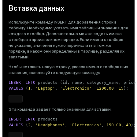
Для выполнения команд, описанных в следующих
Тема
Вставка данных
разделах, подключитесь к мастер-хосту Greengage
psql
DB с помощью
Темная
, как описано в статье
Светлая
Сепия
Подключение к Greengage DB с использованием psql
.
Используйте команду
INSERT
для добавления строк в
Создайте новую базу данных и подключитесь к ней:
таблицу. Необходимо указать имя таблицы и значения для
каждого столбца. Дополнительно можно задать имена
CREATE
DATABASE
 marketplace;

столбцов в произвольном порядке. Если имена столбцов
\c marketplace
не указаны, значения нужно перечислить в том же
порядке, в каком они определены в таблице, разделяя их
запятыми.
products
Затем создайте пустую таблицу
:
Чтобы вставить новую строку, указав имена столбцов и их
значения, используйте следующую команду:
CREATE
TABLE
 products

(

INSERT
INTO
    id            
INT
,

VALUES
 (
1
, 
'Laptop'
, 
'Electronics'
, 
1200.00
, 
15
);
    name          
TEXT
,

    category_name 
TEXT
,

    price         
NUMERIC
(
8
, 
2
),

    stock         
INT
Эта команда задает только значения для вставки:
ry
)

INSERT
INTO
WITH
 (appendoptimized = 
true
)

VALUES
 (
2
, 
'Headphones'
, 
'Electronics'
, 
150.00
, 
40
);
    DISTRIBUTED 
BY
 (id);