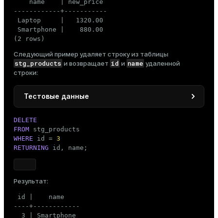
    name    | new_price

------------+-----------

 Laptop     |   1320.00

 Smartphone |    880.00

(2 rows)
Следующий пример удаляет строку из таблицы
stg_products
id
name
и возвращает
и
удаленной
строки:
Тестовые данные
INSERT
INTO
DELETE
SELECT
FROM
FROM
 products;
WHERE
 id = 
3
RETURNING
 id, name;
Результат:
 id |    name

----+------------

  3 | Smartphone
