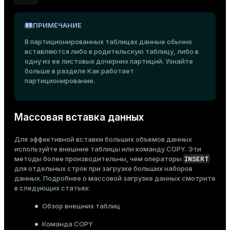
er_segment
ПРИМЕЧАНИЕ
В партиционированных таблицах данные обычно
queue
вставляются либо в родительскую таблицу, либо в
end
одну из ее листовых дочерних партиций. Узнайте
больше в разделе
Как работает
ement
партиционирование
.
s
Массовая вставка данных
Для эффективной вставки больших объемов данных
используйте внешние таблицы или команду
COPY
. Эти
indexes
INSERT
методы более производительны, чем операторы
для отдельных строк при загрузке больших наборов
данных. Подробнее о массовой загрузке данных смотрите
в следующих статьях:
Обзор внешних таблиц
and_indexes_disk
Команда COPY
ations
isk