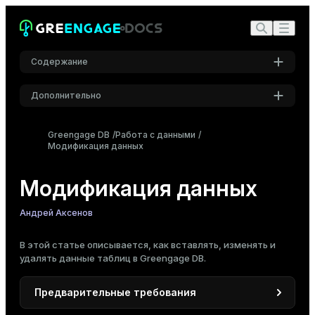
Содержание
Дополнительно
Вставка данных
Массовая вставка данных
Настройки
Greengage DB
Работа с данными
Изменение данных
Модификация данных
Шрифт
Inter
Удаление данных
Модификация данных
Возврат данных из измененных строк
Шрифт кода
Андрей Аксенов
Roboto Mono
В этой статье описывается, как вставлять, изменять и
удалять данные
таблиц
в Greengage DB.
Размер шрифта
Средний
Предварительные требования