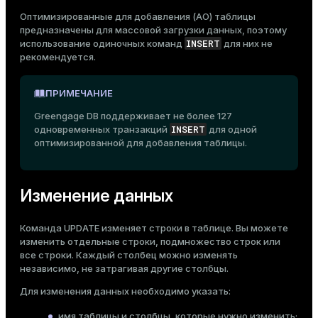
er
Оптимизированные для добавления (AO) таблицы
_indexes_disk
предназначены для массовой загрузки данных, поэтому
INSERT
использование одиночных команд
для них не
indexes_licensing
рекомендуется.
ПРИМЕЧАНИЕ
ompressed
Greengage DB поддерживает не более 127
INSERT
одновременных транзакций
для одной
оптимизированной для добавления таблицы.
s
Изменение данных
Команда
UPDATE
изменяет строки в таблице. Вы можете
изменить отдельные строки, подмножество строк или
_diskspace
все строки. Каждый столбец можно изменять
независимо, не затрагивая другие столбцы.
r_query
Для изменения данных необходимо указать:
r_segment
имя таблицы и столбцы, которые нужно изменить;