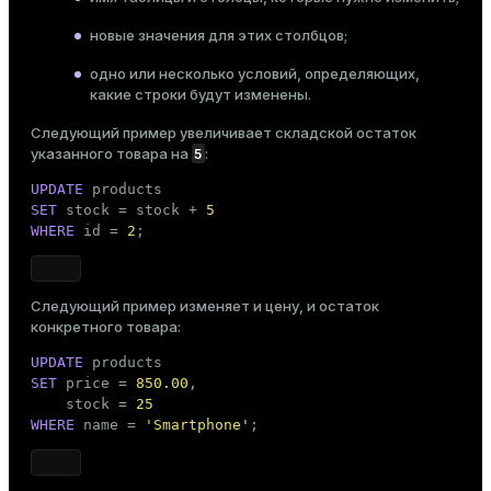
новые значения для этих столбцов;
одно или несколько условий, определяющих,
какие строки будут изменены.
Следующий пример увеличивает складской остаток
5
указанного товара на
:
UPDATE
SET
 stock = stock + 
5
WHERE
 id = 
2
;
Следующий пример изменяет и цену, и остаток
конкретного товара:
UPDATE
SET
 price = 
850.00
,

    stock = 
25
WHERE
 name = 
'Smartphone'
;