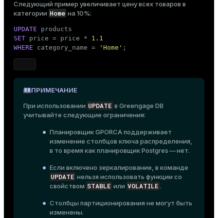
Следующий пример увеличивает цену всех товаров в
Home
ion
категории
на 10%:
UPDATE
SET
 price = price * 
1.1
WHERE
 category_name = 
'Home'
;
ПРИМЕЧАНИЕ
UPDATE
При использовании
в Greengage DB
учитывайте следующие ограничения:
Планировщик GPORCA поддерживает
изменение столбцов
ключа распределения
,
в то время как планировщик Postgres — нет.
Если включено
зеркалирование
, в команде
UPDATE
нельзя использовать функции со
STABLE
VOLATILE
свойством
или
.
Столбцы партиционирования не могут быть
изменены.