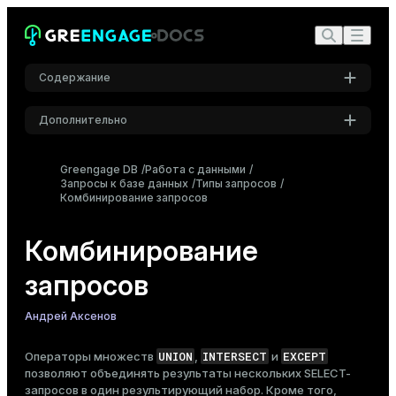
Содержание
Дополнительно
Обзор синтаксиса
Настройки
Предварительные требования
Greengage DB
Работа с данными
Запросы к базе данных
Шрифт
Типы запросов
Примеры использования
Комбинирование запросов
Inter
UNION
INTERSECT
Комбинирование
EXCEPT
Шрифт кода
запросов
Roboto Mono
Сочетание операторов множеств
Порядок вычисления
Андрей Аксенов
Применение модификаторов к операциям над
Размер шрифта
множествами
UNION
INTERSECT
EXCEPT
Операторы множеств
,
и
Средний
позволяют объединять результаты нескольких
SELECT
-
запросов в один результирующий набор. Кроме того,