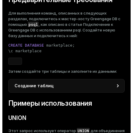
er_segment
Для выполнения команд, описанных в следующих
разделах, подключитесь к мастер-хосту Greengage DB с
psql
помощью
, как описано в статье
Подключение к
queue
Greengage DB с использованием psql
. Создайте новую
end
базу данных и подключитесь к ней:
CREATE
DATABASE
 marketplace;

ement
\c marketplace
s
Затем создайте три таблицы и заполните их данными:
Создание таблиц
indexes
CREATE
TABLE
 warehouse1_products

Примеры использования
(

    id       
INT
,

    name     
VARCHAR
(
100
),

UNION
and_indexes_disk
    category 
VARCHAR
(
50
)

)

ations
UNION
Этот запрос использует оператор
для объединения
isk