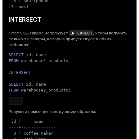
  5 | Smartphone

(7 rows)
ion
INTERSECT
INTERSECT
Этот SQL-запрос использует
, чтобы получить
только те товары, которые присутствуют в обеих
таблицах:
SELECT
FROM
 warehouse1_products

INTERSECT
SELECT
FROM
 warehouse2_products;
Результат выглядит следующим образом:
 id |     name

----+--------------

  3 | Coffee maker
