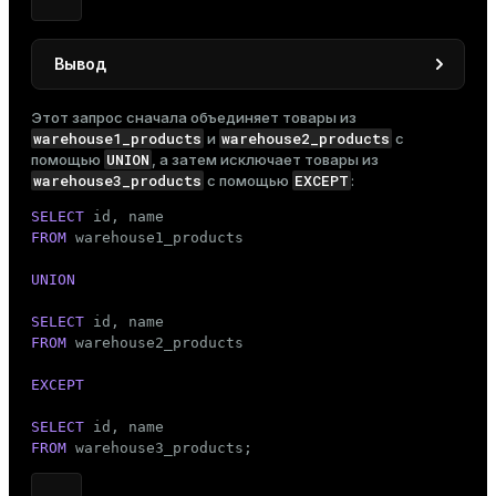
Вывод
 id |        name

Этот запрос сначала объединяет товары из
----+---------------------

warehouse1_products
warehouse2_products
и
с
  3 | Coffee maker

UNION
помощью
, а затем исключает товары из
  4 | Desk lamp

warehouse3_products
EXCEPT
с помощью
:
  5 | Smartphone

SELECT
  6 | Wireless headphones

FROM
 warehouse1_products

  2 | Bluetooth speaker

  1 | Wireless mouse

UNION
(6 rows)
SELECT
FROM
 warehouse2_products

EXCEPT
SELECT
FROM
 warehouse3_products;