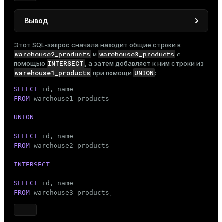
Вывод
 id |     name

Этот SQL-запрос сначала находит общие строки в
----+--------------

warehouse2_products
warehouse3_products
и
с
  3 | Coffee maker

INTERSECT
помощью
, а затем добавляет к ним строки из
  4 | Desk lamp

warehouse1_products
UNION
при помощи
:
(2 rows)
SELECT
FROM
 warehouse1_products

UNION
SELECT
FROM
 warehouse2_products

INTERSECT
SELECT
FROM
 warehouse3_products;