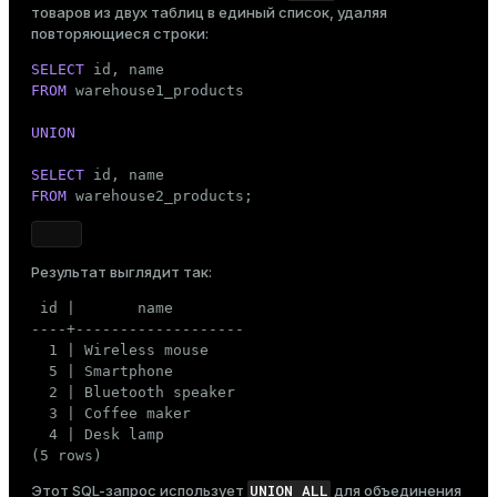
WITH
 (appendoptimized = 
true
)

товаров из двух таблиц в единый список, удаляя
    DISTRIBUTED 
BY
 (id);

er
повторяющиеся строки:
_indexes_disk
CREATE
TABLE
 warehouse2_products

SELECT
indexes_licensing
(

FROM
 warehouse1_products

    id       
INT
,

    name     
VARCHAR
(
100
),

UNION
    category 
VARCHAR
(
50
)

ompressed
)

SELECT
WITH
 (appendoptimized = 
true
)

FROM
 warehouse2_products;
    DISTRIBUTED 
BY
 (id);

s
CREATE
TABLE
 warehouse3_products

Результат выглядит так:
(

    id       
INT
,

 id |       name

    name     
VARCHAR
(
100
),

----+-------------------

    category 
VARCHAR
(
50
)

  1 | Wireless mouse

)

  5 | Smartphone

WITH
 (appendoptimized = 
true
)

  2 | Bluetooth speaker

_diskspace
    DISTRIBUTED 
BY
 (id);
  3 | Coffee maker

r_query
  4 | Desk lamp

(5 rows)
r_segment
INSERT
INTO
UNION ALL
Этот SQL-запрос использует
для объединения