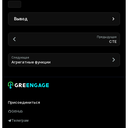
Вывод
 id |       name

----+-------------------

Предыдущая
CTE
  3 | Coffee maker

  4 | Desk lamp

  2 | Bluetooth speaker

Следующая
  5 | Smartphone

Агрегатные функции
  3 | Coffee maker

  4 | Desk lamp

(6 rows)
Присоединиться
GitHub
Телеграм