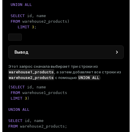
UNION
ALL
SELECT
 id, name

FROM
 warehouse2_products)

LIMIT
3
;
Вывод
 id |      name

Этот запрос сначала выбирает три строки из
----+----------------

warehouse1_products
, а затем добавляет все строки из
  1 | Wireless mouse

warehouse2_products
UNION ALL
с помощью
:
  3 | Coffee maker

(
SELECT
 id, name

  4 | Desk lamp

FROM
 warehouse1_products

(3 rows)
LIMIT
3
)

UNION
ALL
SELECT
FROM
 warehouse2_products;