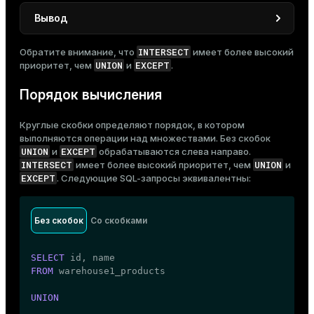
Вывод
 id |       name

INTERSECT
Обратите внимание, что
имеет более высокий
----+-------------------

UNION
EXCEPT
приоритет, чем
и
.
  3 | Coffee maker

  4 | Desk lamp

Порядок вычисления
  1 | Wireless mouse

  2 | Bluetooth speaker

Круглые скобки определяют порядок, в котором
  5 | Smartphone

выполняются операции над множествами. Без скобок
(5 rows)
UNION
EXCEPT
и
обрабатываются слева направо.
INTERSECT
UNION
имеет более высокий приоритет, чем
и
EXCEPT
. Следующие SQL-запросы эквивалентны:
Без скобок
Со скобками
SELECT
FROM
 warehouse1_products

UNION