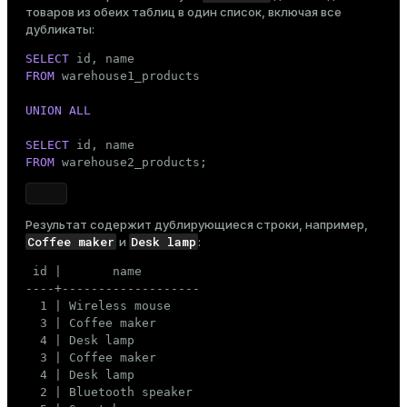
VALUES
 (
1
, 
'Wireless mouse'
, 
'Electronics'
),

товаров из обеих таблиц в один список, включая все
       (
2
, 
'Bluetooth speaker'
, 
'Electronics'
),

дубликаты:
       (
3
, 
'Coffee maker'
, 
'Home appliances'
),

       (
4
, 
'Desk lamp'
, 
'Home appliances'
);

SELECT
FROM
 warehouse1_products

INSERT
INTO
VALUES
 (
3
, 
'Coffee maker'
, 
'Home appliances'
),

UNION
ALL
       (
4
, 
'Desk lamp'
, 
'Home appliances'
),

       (
5
, 
'Smartphone'
, 
'Electronics'
);

SELECT
FROM
 warehouse2_products;
INSERT
INTO
VALUES
 (
1
, 
'Wireless mouse'
, 
'Electronics'
),

       (
2
, 
'Bluetooth speaker'
, 
'Electronics'
),

Результат содержит дублирующиеся строки, например,
       (
5
, 
'Smartphone'
, 
'Electronics'
),

Coffee maker
Desk lamp
и
:
       (
6
, 
'Wireless headphones'
, 
'Electronics'
);
 id |       name

----+-------------------

  1 | Wireless mouse

  3 | Coffee maker

  4 | Desk lamp

  3 | Coffee maker

  4 | Desk lamp

  2 | Bluetooth speaker
