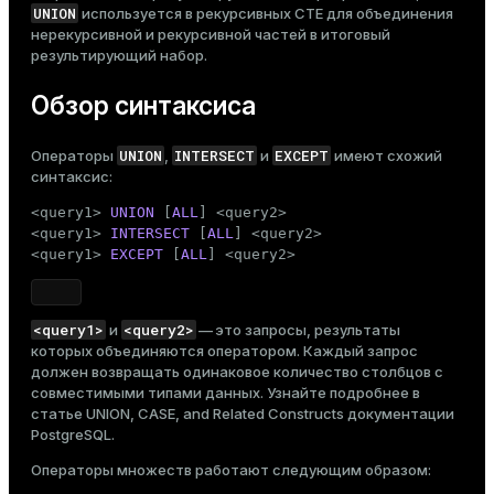
UNION
используется в
рекурсивных CTE
для объединения
Тема
нерекурсивной и рекурсивной частей в итоговый
результирующий набор.
Темная
Светлая
Сепия
Обзор синтаксиса
UNION
INTERSECT
EXCEPT
Операторы
,
и
имеют схожий
синтаксис:
<query1> 
UNION
 [
ALL
] <query2>

<query1> 
INTERSECT
 [
ALL
] <query2>

<query1> 
EXCEPT
 [
ALL
] <query2>
<query1>
<query2>
и
— это запросы, результаты
которых объединяются оператором. Каждый запрос
должен возвращать одинаковое количество столбцов с
совместимыми типами данных. Узнайте подробнее в
ry
статье
UNION, CASE, and Related Constructs
документации
PostgreSQL.
Операторы множеств работают следующим образом: