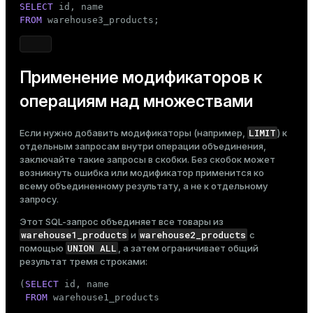
SELECT
FROM
 warehouse3_products;
Применение модификаторов к
операциям над множествами
LIMIT
Если нужно добавить модификаторы (например,
) к
отдельным запросам внутри операции объединения,
заключайте такие запросы в скобки. Без скобок может
возникнуть ошибка или модификатор применится ко
всему объединенному результату, а не к отдельному
запросу.
Этот SQL-запрос объединяет все товары из
warehouse1_products
warehouse2_products
и
с
UNION ALL
помощью
, а затем ограничивает общий
результат тремя строками:
(
SELECT
 id, name

FROM
 warehouse1_products
