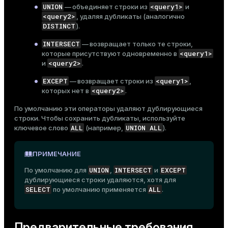
UNION
<query1>
— объединяет строки из
и
ges
s)
<query2>
, удаляя дубликаты (аналогично
DISTINCT
).
tion
regclass)
INTERSECT
— возвращает только те строки,
s
e
<query1>
которые присутствуют одновременно в
<query2>
и
.
ngs
gclass)
EXCEPT
<query1>
— возвращает строки из
,
ass)
<query2>
которых нет в
.
e
ction_info(oid)
По умолчанию эти операторы удаляют дублирующиеся
строки. Чтобы сохранить дубликаты, используйте
ckend
regclass)
ALL
UNION ALL
ключевое слово
(например,
).
g_value_diffs
_info(regclass)
ПРИМЕЧАНИЕ
n_versions
ameter_name')
UNION
INTERSECT
EXCEPT
По умолчанию для
,
и
ns
дублирующиеся строки удаляются, хотя для
SELECT
ALL
по умолчанию применяется
.
er_host
Предварительные требования