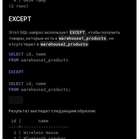
  4 | Desk lamp

(2 rows)
EXCEPT
EXCEPT
Этот SQL-запрос использует
, чтобы получить
warehouse1_products
товары, которые есть в
, но
warehouse2_products
отсутствуют в
:
SELECT
FROM
 warehouse1_products

EXCEPT
SELECT
FROM
 warehouse2_products;
Результат выглядит следующим образом:
 id |       name

----+-------------------

  1 | Wireless mouse

  2 | Bluetooth speaker
