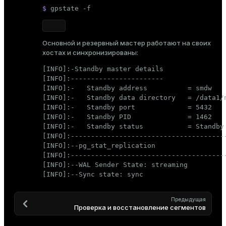
$ 
gpstate -f
Основной и резервный мастер работают на своих
хостах и синхронизированы:
[INFO]:-Standby master details

[INFO]:-----------------------

[INFO]:-   Standby address          = smdw

[INFO]:-   Standby data directory   = /data1/m
[INFO]:-   Standby port             = 5432

[INFO]:-   Standby PID              = 1462

[INFO]:-   Standby status           = Standby 
[INFO]:---------------------------------------
[INFO]:--pg_stat_replication

[INFO]:---------------------------------------
[INFO]:--WAL Sender State: streaming

[INFO]:--Sync state: sync
Предыдущая
Проверка и восстановление сегментов