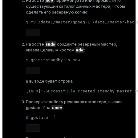
mdw
На хосте
переименуйте или переместите
существующий каталог данных мастера, чтобы
сделать его резервную копию:
$ 
mv
 /data1/master/gpseg-1 /data1/master/back
smdw
На хосте
создайте резервный мастер
,
mdw
указав целевым хостом
:
$ 
gpinitstandby -s mdw
В выводе будет строка:
[INFO]:-Successfully created standby master o
Проверьте работу резервного мастера, вызвав
smdw
gpstate -f
на
:
$ 
gpstate -f