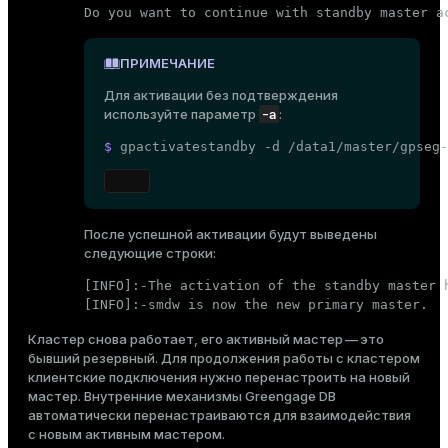
Do you want to continue with standby master a
er
_indexes_disk
ПРИМЕЧАНИЕ
indexes_licensing
Для активации без подтверждения
-a
используйте параметр
:
ompressed
$ 
gpactivatestandby -d /data1/master/gpseg-
s
После успешной активации будут выведены
следующие строки:
[INFO]:-The activation of the standby master h
[INFO]:-smdw is now the new primary master.
Кластер снова работает, его активный мастер — это
_diskspace
бывший резервный. Для продолжения работы с кластером
клиентские подключения нужно перенастроить на новый
r_query
мастер. Внутренние механизмы Greengage DB
автоматически перенастраиваются для взаимодействия
r_segment
с новым активным мастером.