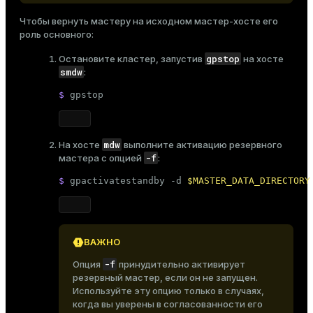
Чтобы вернуть мастеру на исходном мастер-хосте его
роль основного:
gpstop
Остановите кластер
, запустив
на хосте
smdw
:
$ 
gpstop
mdw
На хосте
выполните активацию
резервного
-f
мастера с опцией
:
$ 
gpactivatestandby -d 
$MASTER_DATA_DIRECTORY
ВАЖНО
-f
Опция
принудительно активирует
резервный мастер, если он не запущен.
Используйте эту опцию только в случаях,
когда вы уверены в согласованности его