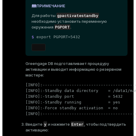
er_segment
ПРИМЕЧАНИЕ
gpactivatestandby
Для работы
необходимо установить
переменную
queue
PGPORT
окружения
.
end
$ 
export
 PGPORT=5432
ement
s
Greengage DB подготавливает процедуру
активации и выводит информацию о резервном
мастере:
[INFO]:---------------------------------------
indexes
[INFO]:-Standby data directory    = /data1/mas
[INFO]:-Standby port              = 5432

[INFO]:-Standby running           = yes

[INFO]:-Force standby activation  = no

[INFO]:--------------------------------------
and_indexes_disk
y
Enter
Введите
и нажмите
, чтобы подтвердить
активацию:
ations
isk