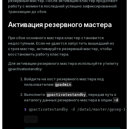
резервный мастер. После активации кластер продолжит
работу с момента последней успешно зафиксированной
ges
s)
транзакции до сбоя.
tion
regclass)
Активация резервного мастера
s
e
При сбое основного мастера кластер становится
ngs
gclass)
недоступным. Если не удается запустить вышедший из
строя мастер, активируйте резервный мастер, чтобы
ass)
восстановить работу кластера.
e
ction_info(oid)
Для активации резервного мастера используйте утилиту
ckend
gpactivatestandby
:
regclass)
Войдите на хост резервного мастера под
g_value_diffs
_info(regclass)
gpadmin
пользователем
.
n_versions
ameter_name')
gpactivatestandby
Выполните
, передав путь к
-d
ns
каталогу данных
резервного мастера в опции
:
$ 
gpactivatestandby -d /data1/master/gpseg-1
er_host