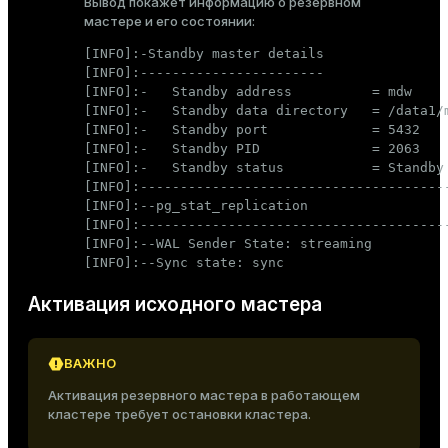
Вывод покажет информацию о резервном
мастере и его состоянии:
[INFO]:-Standby master details

[INFO]:-----------------------

[INFO]:-   Standby address          = mdw

[INFO]:-   Standby data directory   = /data1/m
[INFO]:-   Standby port             = 5432

[INFO]:-   Standby PID              = 2063

[INFO]:-   Standby status           = Standby 
[INFO]:---------------------------------------
[INFO]:--pg_stat_replication

[INFO]:---------------------------------------
[INFO]:--WAL Sender State: streaming

[INFO]:--Sync state: sync
Активация исходного мастера
ВАЖНО
Активация резервного мастера в работающем
кластере требует остановки кластера.