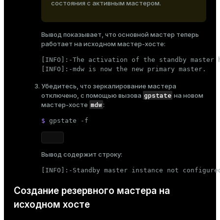
состояния с активным мастером.
Вывод показывает, что основной мастер теперь
работает на исходном мастер-хосте:
[INFO]:-The activation of the standby master h
[INFO]:-mdw is now the new primary master.
Убедитесь, что зеркалирование мастера
gpstate
отключено, с помощью вызова
на новом
mdw
мастер-хосте
:
$ 
gpstate -f
Вывод содержит строку:
[INFO]:-Standby master instance not configure
Создание резервного мастера на
исходном хосте