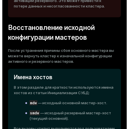
активации резервного. Это может привести к
потере данных и несогласованности кластера.
ion
Восстановление исходной
конфигурации мастеров
После устранения причины сбоя основного мастера вы
можете вернуть кластер к изначальной конфигурации
активного и резервного мастеров.
Имена хостов
В этом разделе для краткости используются имена
хостов из статьи
Инициализация СУБД
:
mdw
— исходный основной мастер-хост.
smdw
— исходный резервный мастер-хост
(текущий основной).
Все вызовы утилит выполняются под пользователем