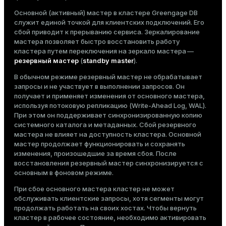
Тема
Основной (активный) мастер в кластере Greengage DB
служит единой точкой для клиентских подключений. Его
Темная
Светлая
Сепия
сбой приводит к прерыванию сервиса. Зеркалирование
мастера позволяет быстро восстановить работу
кластера путем переключения на зеркало мастера —
резервный мастер
(
standby master
).
В обычном режиме резервный мастер не обрабатывает
запросы и не участвует в выполнении запросов. Он
получает и применяет изменения от основного мастера,
используя потоковую репликацию (Write-Ahead Log, WAL).
При этом он поддерживает синхронизированную копию
системного каталога и метаданных. Сбой резервного
мастера не влияет на доступность кластера. Основной
мастер продолжает функционировать и сохранять
изменения, произошедшие за время сбоя. После
восстановления резервный мастер синхронизируется с
основным в фоновом режиме.
ry
При сбое основного мастера кластер не может
обслуживать клиентские запросы, хотя сегменты могут
продолжать работать на своих хостах. Чтобы вернуть
кластер в рабочее состояние, необходимо активировать