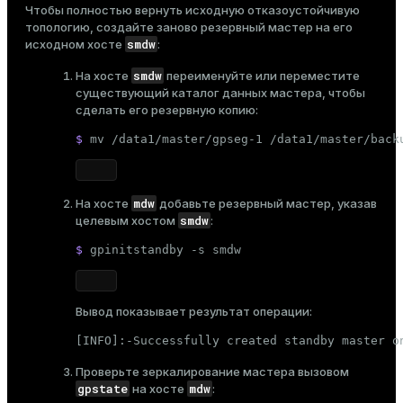
Чтобы полностью вернуть исходную отказоустойчивую
топологию, создайте заново резервный мастер на его
smdw
исходном хосте
:
smdw
На хосте
переименуйте или переместите
существующий каталог данных мастера, чтобы
сделать его резервную копию:
$ 
mv
 /data1/master/gpseg-1 /data1/master/back
mdw
На хосте
добавьте резервный мастер
, указав
smdw
целевым хостом
:
$ 
gpinitstandby -s smdw
Вывод показывает результат операции:
[INFO]:-Successfully created standby master o
Проверьте зеркалирование мастера вызовом
gpstate
mdw
на хосте
: