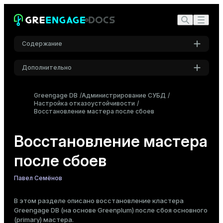
Содержание
Дополнительно
Активация резервного мастера
Настройки
Восстановление исходной конфигурации мастеров
Greengage DB
Администрирование СУБД
Настройка отказоустойчивости
Создание резервного мастера на исходном хосте
Шрифт
Восстановление мастера после сбоев
основного
Inter
Активация исходного мастера
Создание резервного мастера на исходном хосте
Восстановление мастера
Шрифт кода
после сбоев
Roboto Mono
Павел Семёнов
Размер шрифта
В этом разделе описано восстановление кластера
Средний
Greengage DB (на основе Greenplum) после сбоя основного
(primary) мастера.