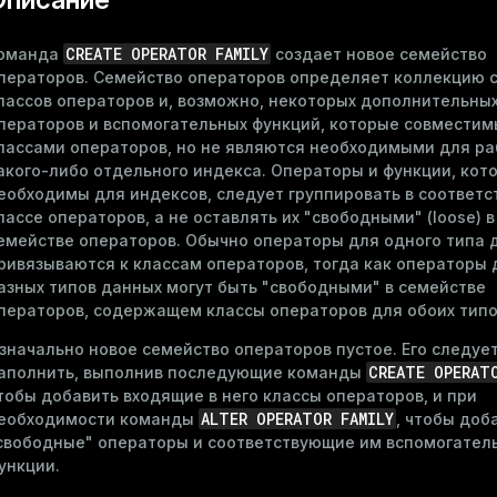
CREATE OPERATOR FAMILY
оманда
создает новое семейство
ператоров. Семейство операторов определяет коллекцию 
лассов операторов и, возможно, некоторых дополнительны
ператоров и вспомогательных функций, которые совместим
лассами операторов, но не являются необходимыми для р
акого-либо отдельного индекса. Операторы и функции, кот
еобходимы для индексов, следует группировать в соответ
лассе операторов, а не оставлять их "свободными" (loose) в
емействе операторов. Обычно операторы для одного типа 
ривязываются к классам операторов, тогда как операторы 
азных типов данных могут быть "свободными" в семействе
ператоров, содержащем классы операторов для обоих типо
значально новое семейство операторов пустое. Его следуе
CREATE OPERAT
аполнить, выполнив последующие команды
тобы добавить входящие в него классы операторов, и при
ALTER OPERATOR FAMILY
еобходимости команды
, чтобы доб
свободные" операторы и соответствующие им вспомогател
ункции.