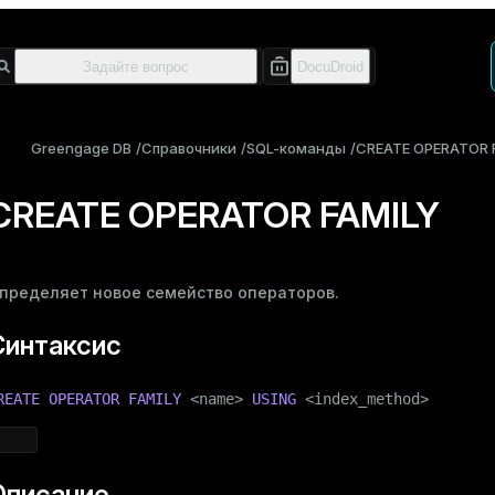
Greengage DB
Справочники
SQL-команды
CREATE OPERATOR 
CREATE OPERATOR FAMILY
пределяет новое семейство операторов.
Синтаксис
REATE
OPERATOR
FAMILY
 <name> 
USING
 <index_method>
Описание