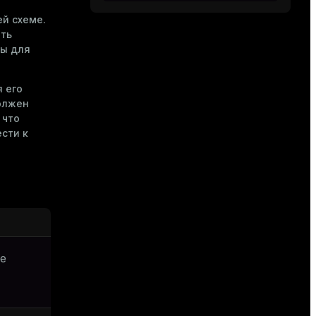
ей схеме.
еть
ны для
 его
олжен
 что
сти к
ое