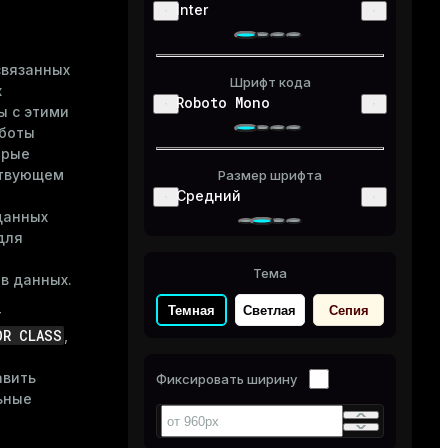
Inter
связанных
Шрифт кода
х
Roboto Mono
ы с этими
аботы
орые
ствующем
Размер шрифта
Средний
данных
для
Тема
в данных.
Темная
Светлая
Сепия
т
OR CLASS
,
авить
Фиксировать ширину
ьные