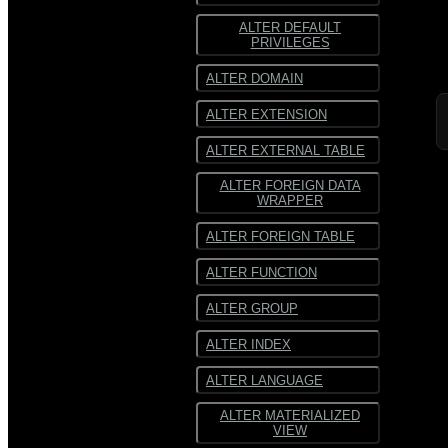
ALTER DEFAULT
ORC
ORC
PRIVILEGES
SequenceFile
SequenceFile
ALTER DOMAIN
Многострочный
Многострочный
ALTER EXTENSION
текст
текст
ALTER EXTERNAL TABLE
Текст
Текст
фиксированной
фиксированной
ширины
ширины
ALTER FOREIGN DATA
WRAPPER
ALTER FOREIGN TABLE
ALTER FUNCTION
ALTER GROUP
ALTER INDEX
ALTER LANGUAGE
ALTER MATERIALIZED
VIEW