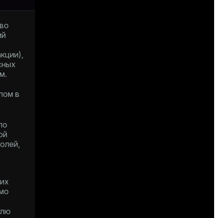
во
ий
кции),
сных
м.
лом в
по
ой
олей,
их
мо
улю