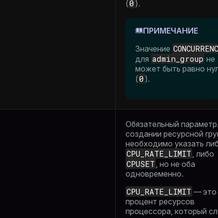
0
(
).
ПРИМЕЧАНИЕ
CONCURREN
Значение
admin_group
для
не
может быть равно ну
0
(
).
Обязательный параметр
создании ресурсной гр
необходимо указать ли
CPU_RATE_LIMIT
, либо
CPUSET
, но не оба
одновременно.
CPU_RATE_LIMIT
— это
процент ресурсов
процессора, который с