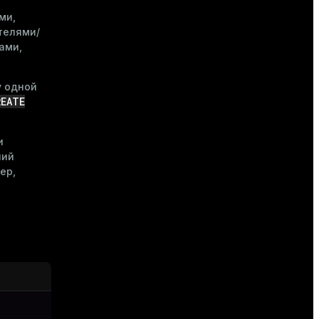
,
ми,
телями/
ами,
у одной
REATE
и
ний
ер,