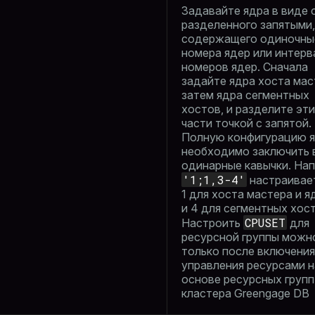
Задавайте ядра в виде 
разделенного запятыми,
содержащего одиночны
номера ядер или интер
номеров ядер. Сначала
задайте ядра хоста мас
затем ядра сегментных
хостов, и разделите эти
части точкой с запятой.
Полную конфигурацию 
необходимо заключить 
одинарные кавычки. Нап
'1;1,3-4'
настраивае
1 для хоста мастера и яд
и 4 для сегментных хос
CPUSET
Настроить
для
ресурсной группы можн
только после включения
управления ресурсами н
основе ресурсных групп
кластера Greengage DB