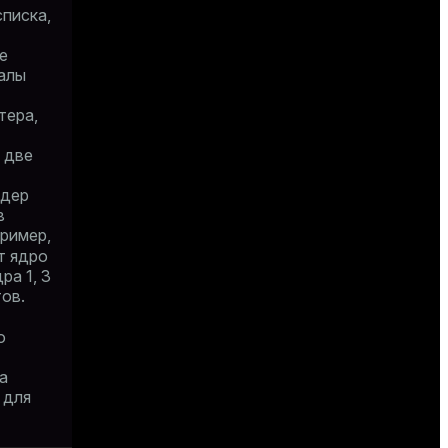
списка,
е
валы
тера,
 две
ядер
в
ример,
т ядро
ра 1, 3
тов.
о
а
 для