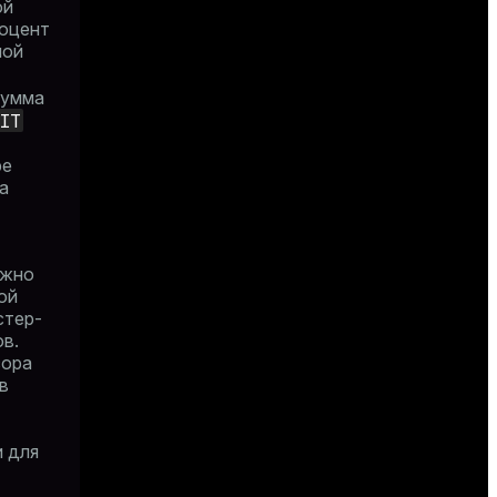
ой
роцент
ной
Сумма
IT
ре
а
ужно
ой
стер-
ов.
сора
в
и для