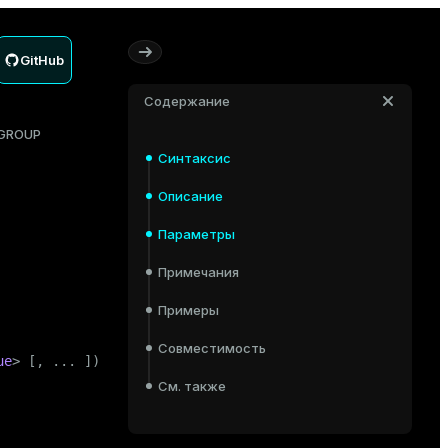
GitHub
Содержание
 GROUP
Синтаксис
Описание
Параметры
Примечания
Примеры
Совместимость
ue
> [, ... ])
См. также