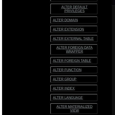
ALTER DEFAULT
ORC
ORC
PRIVILEGES
SequenceFile
SequenceFile
ALTER DOMAIN
Многострочный
Многострочный
ALTER EXTENSION
текст
текст
ALTER EXTERNAL TABLE
Текст
Текст
фиксированной
фиксированной
ширины
ширины
ALTER FOREIGN DATA
WRAPPER
ALTER FOREIGN TABLE
ALTER FUNCTION
ALTER GROUP
ALTER INDEX
ALTER LANGUAGE
ALTER MATERIALIZED
VIEW