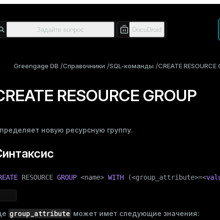
Greengage DB
Справочники
SQL-команды
CREATE RESOURCE
CREATE RESOURCE GROUP
пределяет новую
ресурсную группу
.
Синтаксис
REATE
 RESOURCE 
GROUP
 <name> 
WITH
 (<group_attribute>=<
val
group_attribute
де
может имет следующие значения: