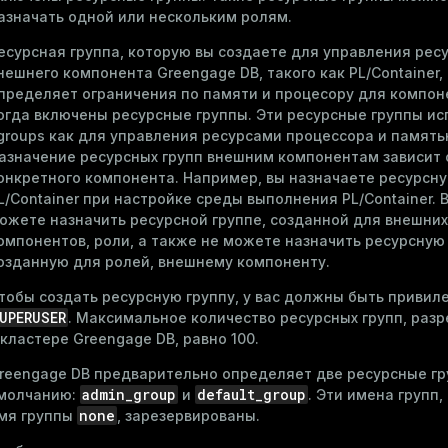
азначать одной или нескольким ролям.
есурсная группа, которую вы создаете для управления рес
нешнего компонента Greengage DB, такого как PL/Container,
пределяет ограничения по памяти и процесору для компон
огда включены ресурсные группы. Эти ресурсные группы и
groups как для управления ресурсами процессора и память
азначение ресурсных групп внешним компонентам зависит 
онкретного компонента. Например, вы назначаете ресурсну
L/Container при настройке среды выполнения PL/Container. 
ожете назначить ресурсной группе, созданной для внешних
омпонентов, роли, а также не можете назначить ресурсную 
озданную для ролей, внешнему компоненту.
тобы создать ресурсную группу, у вас должны быть привил
UPERUSER
. Максимальное количество ресурсных групп, раз
 кластере Greengage DB, равно 100.
reengage DB предварительно определяет две ресурсные гр
admin_group
default_group
молчанию:
и
. Эти имена групп,
none
мя группы
, зарезервированы.