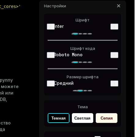
Настройки
t_cores>'
Шрифт
Inter
Шрифт кода
Roboto Mono
Размер шрифта
группу
Средний
ы можете
ей или
DB,
Тема
Темная
Светлая
Сепия
ество
гда