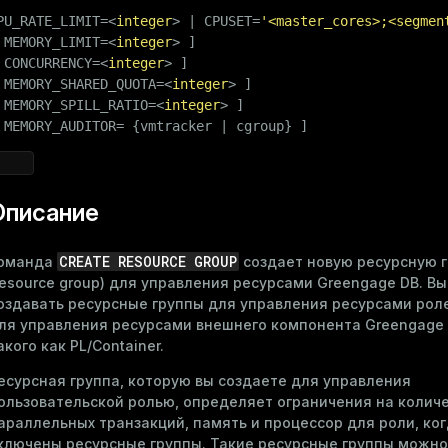
PU_RATE_LIMIT=<
integer
> | CPUSET=
'<master_cores>;<segmen
 MEMORY_LIMIT=<
integer
> ]

 CONCURRENCY=<
integer
> ]

 MEMORY_SHARED_QUOTA=<
integer
> ]

 MEMORY_SPILL_RATIO=<
integer
> ]

 MEMORY_AUDITOR= {vmtracker | cgroup} ]
Описание
CREATE RESOURCE GROUP
оманда
создает новую ресурсную 
resource group) для управления ресурсами Greengage DB. В
оздавать ресурсные группы для управления ресурсами рол
ля управления ресурсами внешнего компонента Greengage 
акого как PL/Container.
есурсная группа, которую вы создаете для управления
ользовательской ролью, определяет ограничения на колич
араллельных транзакций, память и процессор для роли, ко
ключены ресурсные группы. Такие ресурсные группы можно