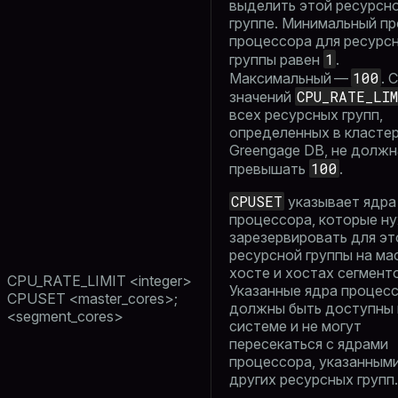
выделить этой ресурсн
группе. Минимальный п
процессора для ресурс
1
группы равен
.
100
Максимальный —
. 
CPU_RATE_LIM
значений
всех ресурсных групп,
определенных в класте
Greengage DB, не должн
100
превышать
.
CPUSET
указывает ядра
процессора, которые н
зарезервировать для эт
ресурсной группы на ма
хосте и хостах сегмент
CPU_RATE_LIMIT <integer>
Указанные ядра процес
CPUSET <master_cores>;
должны быть доступны 
<segment_cores>
системе и не могут
пересекаться с ядрами
процессора, указанным
других ресурсных групп.