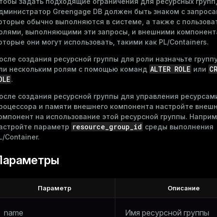
тобы задать подходящие ограничения для ресурсных групп
дминистратор Greengage DB должен быть знаком с запроса
оторые обычно выполняются в системе, а также с пользова
олями, выполняющими эти запросы, и внешними компонент
оторые они могут использовать, такими как PL/Containers.
осле создания ресурсной группы для роли назначьте групп
ALTER ROLE
C
ли нескольким ролям с помощью команд
или
OLE
.
осле создания ресурсной группы для управления ресурсам
роцессора и памяти внешнего компонента настройте внеш
омпонент на использование этой ресурсной группы. Наприм
resource_group_id
астройте параметр
среды выполнения
L/Container.
Параметры
Параметр
Описание
name
Имя ресурсной группы