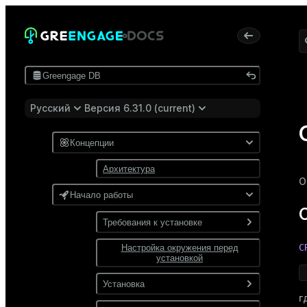
Greengage DB
Русский
Версия 6.31.0 (current)
Концепции
Архитектура
О
Начало работы
Требования к установке
C
Настройка окружения перед
Программные требования
установкой
Требования к сети
Установка
г