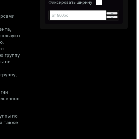
Фиксировать ширину
урсами
ента,
спользуют
ю.
от
ю группу
Вы не
группу,
егии
решенное
уппы по
 а также