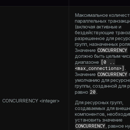
Максимальное количест
параллельных транзакц
(включая активные и
бездействующие транза
разрешенное для ресур
групп, назначенных роля
CONCURRENCY
Значение
должно быть целым чис
[0 ..
диапазоне
<max_connections>]
.
CONCURRENCY
Значение
умолчанию для ресурсн
группы, созданной для р
20
равно
.
CONCURRENCY <integer>
Для ресурсных групп,
создаваемых для внешн
компонентов, необходи
установить значение
CONCURRENCY
, равное н