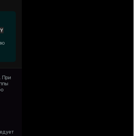
CY
лю
. При
уппы
бо
ледует