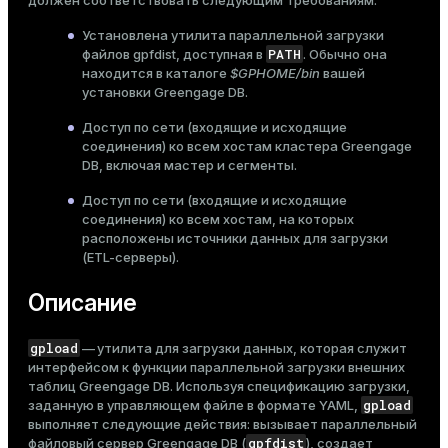
должен соответствовать следующим требованиям:
Установлена утилита параллельной загрузки
PATH
файлов
gpfdist
, доступная в
. Обычно она
находится в каталоге
$GPHOME/bin
вашей
установки Greengage DB.
Доступ по сети (входящие и исходящие
соединения) ко всем хостам кластера Greengage
DB, включая мастер и сегменты.
Доступ по сети (входящие и исходящие
соединения) ко всем хостам, на которых
расположены источники данных для загрузки
(ETL-серверы).
Описание
gpload
— утилита для загрузки данных, которая служит
интерфейсом к функции параллельной загрузки
внешних
таблиц
Greengage DB. Используя спецификацию загрузки,
gpload
заданную в управляющем файле в формате YAML,
выполняет следующие действия: вызывает параллельный
gpfdist
файловый сервер Greengage DB (
), создает