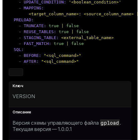
-
UPDATE_CONDITION:
'<boolean_condition>'
-
MAPPING:
<target_column_name>:
<source_column_name>
|
PRELOAD:
-
TRUNCATE:
true
|
false
-
REUSE_TABLES:
true
|
false
-
STAGING_TABLE:
<external_table_name>
-
FAST_MATCH:
true
|
false
SQL:
-
BEFORE:
"<sql_command>"
-
AFTER:
"<sql_command>"
VERSION
gpload
Версия схемы управляющего файла
.
Текущая версия — 1.0.0.1