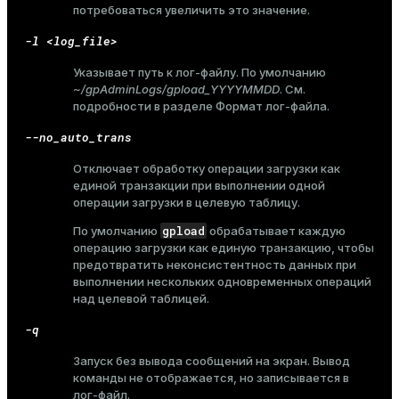
потребоваться увеличить это значение.
-l <log_file>
Указывает путь к лог-файлу. По умолчанию
ges
s)
~/gpAdminLogs/gpload_YYYYMMDD
. См.
tion
подробности в разделе
Формат лог-файла
.
regclass)
--no_auto_trans
s
e
Отключает обработку операции загрузки как
ngs
gclass)
единой транзакции при выполнении одной
операции загрузки в целевую таблицу.
ass)
gpload
По умолчанию
обрабатывает каждую
e
ction_info(oid)
операцию загрузки как единую транзакцию, чтобы
предотвратить неконсистентность данных при
ckend
regclass)
выполнении нескольких одновременных операций
над целевой таблицей.
g_value_diffs
_info(regclass)
-q
n_versions
ameter_name')
Запуск без вывода сообщений на экран. Вывод
ns
команды не отображается, но записывается в
лог-файл.