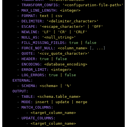
-
TRANSFORM_CONFIG:
'<configuration-file-path>'
-
MAX_LINE_LENGTH:
<integer>
-
FORMAT:
text
|
csv
-
DELIMITER:
'<delimiter_character>'
-
ESCAPE:
'<escape_character>'
|
'OFF'
-
NEWLINE:
'LF'
|
'CR'
|
'CRLF'
-
NULL_AS:
'<null_string>'
-
FILL_MISSING_FIELDS:
true
|
false
-
FORCE_NOT_NULL:
<column_name>
 [, 
...
]

-
QUOTE:
'<csv_quote_character>'
-
HEADER:
true
|
false
-
ENCODING:
<database_encoding>
-
ERROR_LIMIT:
<integer>
-
LOG_ERRORS:
true
|
false
EXTERNAL:
-
SCHEMA:
<schema>
|
'%'
OUTPUT:
-
TABLE:
<schema.table_name>
-
MODE:
insert
|
update
|
merge
-
MATCH_COLUMNS:
-
<target_column_name>
-
UPDATE_COLUMNS:
-
<target_column_name>