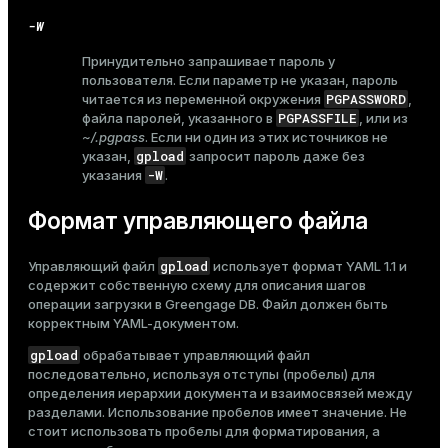
-W
Принудительно запрашивает пароль у
пользователя. Если параметр не указан, пароль
ion
PGPASSWORD
читается из переменной окружения
,
PGPASSFILE
файла паролей, указанного в
, или из
~/.pgpass
. Если ни один из этих источников не
gpload
указан,
запросит пароль даже без
-W
указания
.
Формат управляющего файла
gpload
Управляющий файл
использует формат YAML 1.1 и
содержит собственную схему для описания шагов
операции загрузки в Greengage DB. Файл должен быть
корректным YAML-документом.
gpload
обрабатывает управляющий файл
последовательно, используя отступы (пробелы) для
определения иерархии документа и взаимосвязей между
разделами. Использование пробелов имеет значение. Не
стоит использовать пробелы для форматирования, а