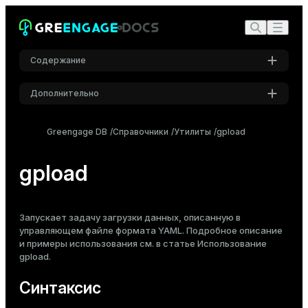
Содержание
Дополнительно
Синтаксис
Настройки
Требования
Greengage DB
Справочники
Утилиты
gpload
Шрифт
Описание
Inter
gpload
Параметры
Параметры подключения
Шрифт кода
Формат управляющего файла
Запускает задачу загрузки данных, описанную в
Roboto Mono
управляющем файле формата YAML. Подробное описание
Формат лог-файла
и примеры использования см. в статье
Использование
gpload
.
Примечания
Размер шрифта
Средний
Синтаксис
См. также