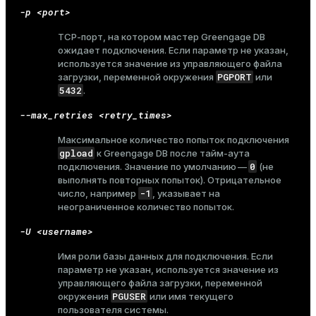
r_query
-p <port>
r_segment
TCP-порт, на котором мастер Greengage DB
ожидает подключения. Если параметр не указан,
используется значение из управляющего файла
PGPORT
загрузки, переменной окружения
или
5432
.
--max_retries <retry_times>
Максимальное количество попыток подключения
gpload
к Greengage DB после тайм-аута
0
подключения. Значение по умолчанию —
(не
выполнять повторных попыток). Отрицательное
-1
число, например
, указывает на
неограниченное количество попыток.
-U <username>
Имя роли базы данных для подключения. Если
параметр не указан, используется значение из
управляющего файла загрузки, переменной
PGUSER
окружения
или имя текущего
пользователя системы.