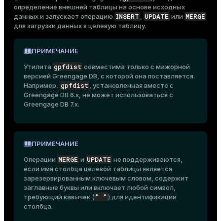
определение внешней таблицы на основе исходных
INSERT
UPDATE
MERGE
данных и запускает операцию
,
или
для загрузки данных в целевую таблицу.
ПРИМЕЧАНИЕ
gpfdist
Утилита
совместима только с мажорной
версией Greengage DB, с которой она поставляется.
gpfdist
Например,
, установленная вместе с
Greengage DB 6.x, не может использоваться с
Greengage DB 7.x.
ПРИМЕЧАНИЕ
MERGE
UPDATE
Операции
и
не поддерживаются,
если имя столбца целевой таблицы является
зарезервированным ключевым словом, содержит
заглавные буквы или включает любой символ,
" "
требующий кавычек (
) для идентификации
столбца.