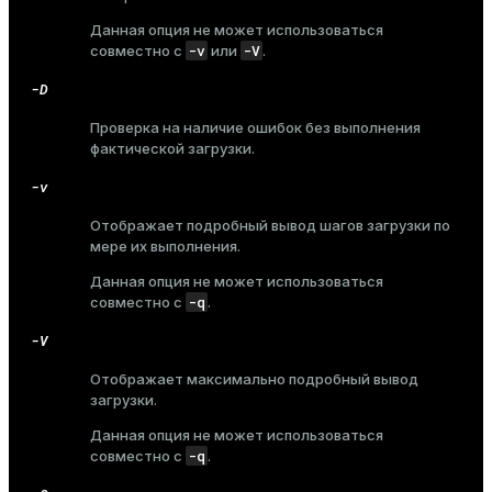
Данная опция не может использоваться
er_host
-v
-V
совместно с
или
.
er_segment
-D
Проверка на наличие ошибок без выполнения
фактической загрузки.
queue
-v
end
Отображает подробный вывод шагов загрузки по
ement
мере их выполнения.
s
Данная опция не может использоваться
-q
совместно с
.
-V
Отображает максимально подробный вывод
indexes
загрузки.
Данная опция не может использоваться
-q
совместно с
.