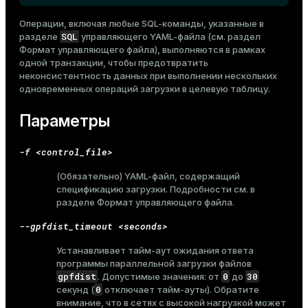
Операции, включая любые SQL-команды, указанные в
SQL
разделе
управляющего YAML-файла (см. раздел
Формат управляющего файла
), выполняются в рамках
одной транзакции, чтобы предотвратить
неконсистентность данных при выполнении нескольких
одновременных операций загрузки в целевую таблицу.
Параметры
-f <control_file>
(Обязательно) YAML-файл, содержащий
спецификацию загрузки. Подробности см. в
разделе
Формат управляющего файла
.
--gpfdist_timeout <seconds>
Устанавливает тайм-аут ожидания ответа
программы параллельной загрузки файлов
gpfdist
0
30
. Допустимые значения: от
до
ry
0
секунд (
отключает тайм-ауты). Обратите
внимание, что в сетях с высокой нагрузкой может