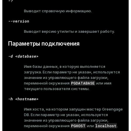
-?
and_indexes_disk
Выводит справочную информацию.
ations
isk
--version
er
_indexes_disk
Выводит версию утилиты и завершает работу.
indexes_licensing
Параметры подключения
-d <database>
ompressed
Имя базы данных, в которую выполняется
загрузка. Если параметр не указан, используется
значение из управляющего файла загрузки,
s
PGDATABASE
переменной окружения
или имя
текущего пользователя системы.
-h <hostname>
Имя хоста, на котором запущен мастер Greengage
DB. Если параметр не указан, используется
значение из управляющего файла загрузки,
_diskspace
PGHOST
localhost
переменной окружения
или
.