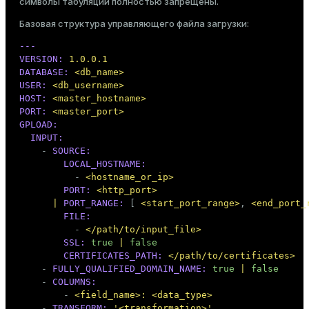
символы табуляции полностью запрещены.
Базовая структура управляющего файла загрузки:
---
VERSION:
1.0
.0
.1
DATABASE:
<db_name>
USER:
<db_username>
HOST:
<master_hostname>
PORT:
<master_port>
GPLOAD:
INPUT:
-
SOURCE:
LOCAL_HOSTNAME:
-
<hostname_or_ip>
PORT:
<http_port>
|
PORT_RANGE:
 [ 
<start_port_range>
, 
<end_port_
FILE:
-
</path/to/input_file>
SSL:
true
|
false
CERTIFICATES_PATH:
</path/to/certificates>
-
FULLY_QUALIFIED_DOMAIN_NAME:
true
|
false
-
COLUMNS:
-
<field_name>:
<data_type>
-
TRANSFORM:
'<transformation>'