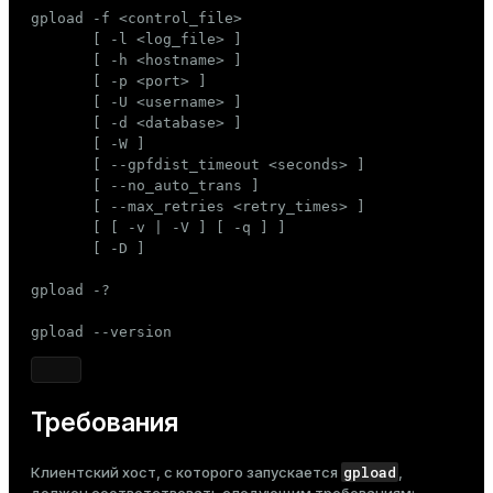
Тема
gpload -f <control_file>

       [ -l <log_file> ]

Темная
Светлая
Сепия
       [ -h <hostname> ]

       [ -p <port> ]

       [ -U <username> ]

       [ -d <database> ]

       [ -W ]

       [ --gpfdist_timeout <seconds> ]

       [ --no_auto_trans ]

       [ --max_retries <retry_times> ]

       [ [ -v | -V ] [ -q ] ]

       [ -D ]

gpload -?

gpload --version
Требования
gpload
Клиентский хост, с которого запускается
,