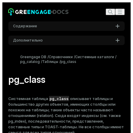
Содержание
Дополнительно
Настройки
Greengage DB
Справочники
Системные каталоги
pg_catalog
Таблицы
Шрифт
pg_class
Inter
pg_class
Шрифт кода
Roboto Mono
pg_class
Системная таблица
описывает
таблицы
и
большинство других объектов, имеющих столбцы или
похожих на таблицы; такие объекты часто называют
отношениями (relation). Сюда входят индексы (см. также
Размер шрифта
pg_index
), последовательности, представления,
Средний
составные типы и TOAST-таблицы. Не все столбцы имеют
смысл для всех типов отношений.