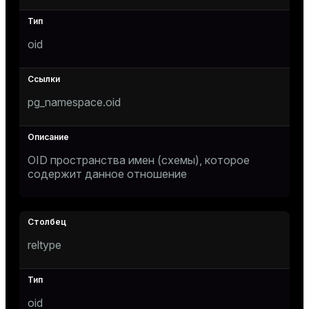
tion
oid
pg_namespace.oid
OID пространства имен (схемы), которое
содержит данное отношение
reltype
oid