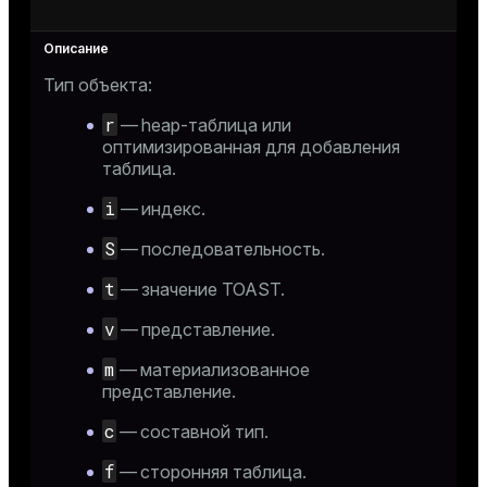
Тип объекта:
r
— heap-таблица или
оптимизированная для добавления
таблица.
i
— индекс.
S
— последовательность.
t
— значение TOAST.
v
— представление.
m
— материализованное
представление.
c
— составной тип.
f
— сторонняя таблица.