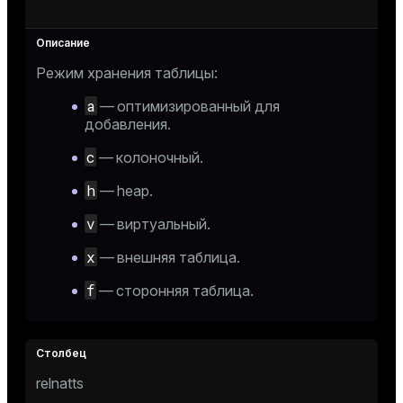
Режим хранения таблицы:
a
— оптимизированный для
добавления.
c
— колоночный.
h
— heap.
v
— виртуальный.
x
— внешняя таблица.
f
— сторонняя таблица.
relnatts