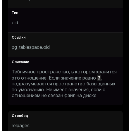
s
oid
ges
s)
regclass)
ckend
pg_tablespace.oid
e
ngs
gclass)
n_versions
Табличное пространство, в котором хранится
ass)
0
это отношение. Если значение равно
,
ns
e
подразумевается пространство базы данных
ction_info(oid)
по умолчанию. Не имеет значения, если с
regclass)
отношением не связан файл на диске
g_value_diffs
_info(regclass)
ameter_name')
relpages