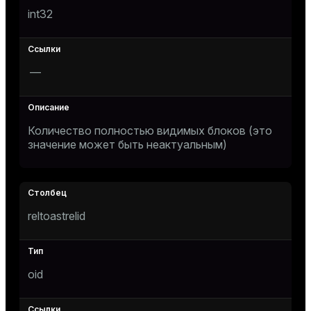
int32
r_query
r_segment
—
Количество полностью видимых блоков (это
значение может быть неактуальным)
reltoastrelid
oid