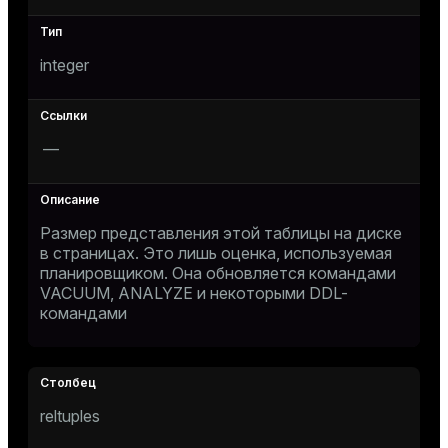
er_host
integer
er_segment
s
—
queue
end
ement
Размер представления этой таблицы на диске
в страницах. Это лишь оценка, используемая
планировщиком. Она обновляется командами
VACUUM
,
ANALYZE
и некоторыми DDL-
командами
ations
indexes
reltuples