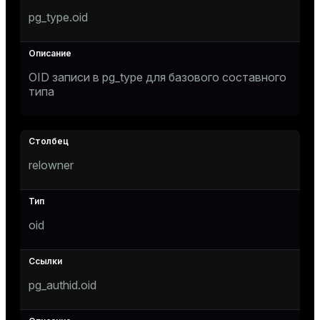
pg_type.oid
er
OID записи в
pg_type
для базового составного
типа
relowner
oid
pg_authid.oid