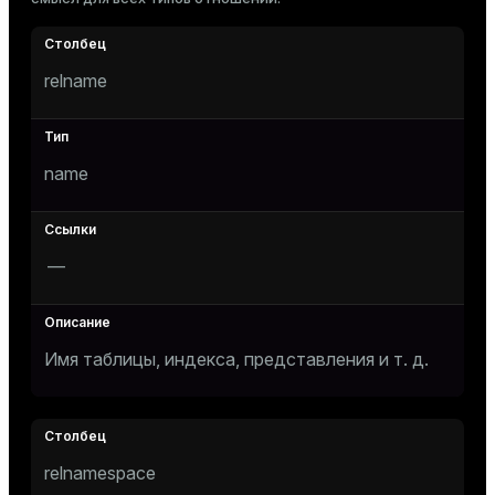
Тема
Темная
Светлая
Сепия
relname
name
—
Имя таблицы, индекса, представления и т. д.
ry
relnamespace