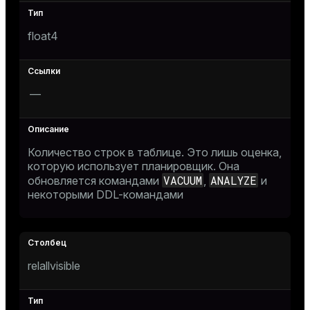
and_indexes_disk
float4
isk
_indexes_disk
—
indexes_licensing
ompressed
Количество строк в таблице. Это лишь оценка,
которую использует планировщик. Она
VACUUM
ANALYZE
обновляется командами
,
и
некоторыми DDL-командами
s
relallvisible
_diskspace