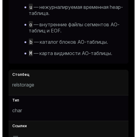
u
— нежурналируемая временная heap-
таблица.
o
— внутренние файлы сегментов AO-
таблиц и EOF.
b
— каталог блоков AO-таблицы.
M
— карта видимости AO-таблицы.
relstorage
char
—