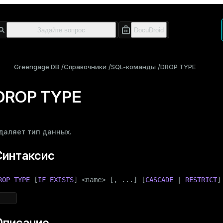
Greengage DB
Справочники
SQL-команды
DROP TYPE
DROP TYPE
даляет тип данных.
Синтаксис
ROP
TYPE
 [
IF
EXISTS
] <name> [, ...] [
CASCADE
 | 
RESTRICT
]
Описание