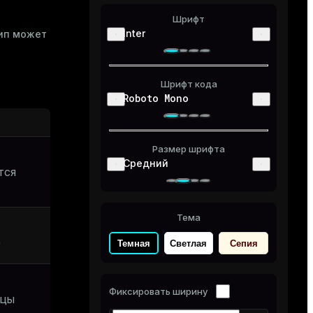
Шрифт
Inter
тип может
Шрифт кода
Roboto Mono
Размер шрифта
Средний
тся
Тема
)
Темная
Светлая
Сепия
Фиксировать ширину
бцы