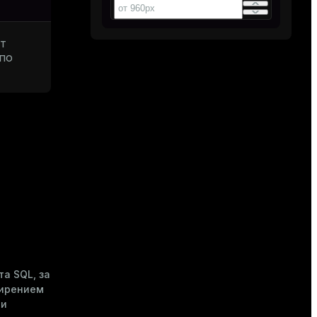
ят
 по
а SQL, за
ширением
и