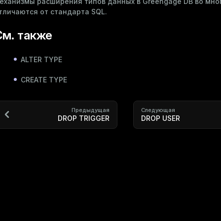
еханизмы расширения типов данных в Greengage DB во мно
тличаются от стандарта SQL.
См. также
ALTER TYPE
CREATE TYPE
Предыдущая
Следующая
DROP TRIGGER
DROP USER