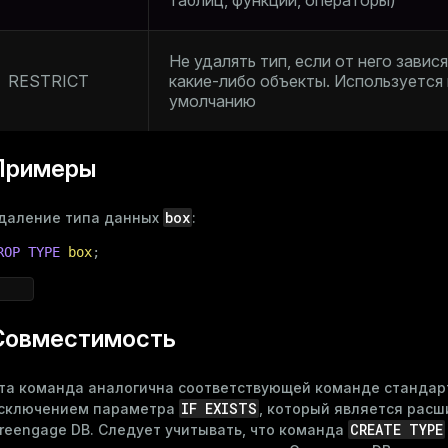
таблиц, функции, операторы)
Не удалять тип, если от него завис
RESTRICT
какие-либо объекты. Используется
умолчанию
Примеры
box
даление типа данных
:
ROP
TYPE
box
;
Совместимость
та команда аналогична соответствующей команде стандарт
IF EXISTS
сключением параметра
, который является рас
CREATE TYPE
reengage DB. Следует учитывать, что команда