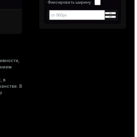
Фиксировать ширину
ивности,
анием
, в
анстве. В
р