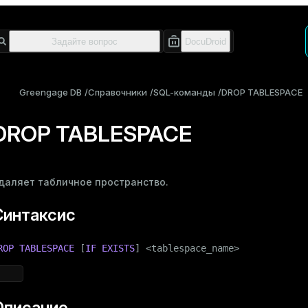
Greengage DB
Справочники
SQL-команды
DROP TABLESPACE
DROP TABLESPACE
даляет
табличное пространство
.
Синтаксис
ROP
TABLESPACE
 [
IF
EXISTS
] <tablespace_name>
Описание