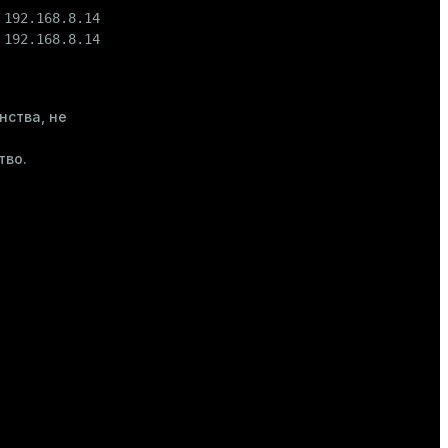
192.168.8.145:25433 pid=29023)

192.168.8.145:25432 pid=29022)

нства, не
ы
тво.