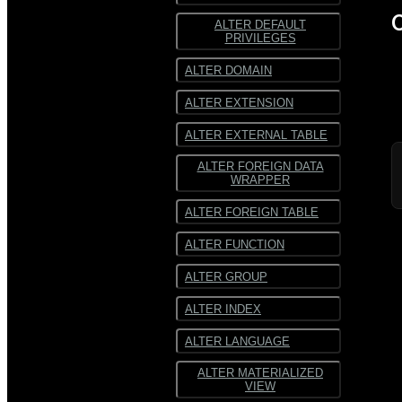
ALTER DEFAULT
ORC
ORC
PRIVILEGES
SequenceFile
SequenceFile
ALTER DOMAIN
Многострочный
Многострочный
ALTER EXTENSION
текст
текст
ALTER EXTERNAL TABLE
Текст
Текст
фиксированной
фиксированной
ширины
ширины
ALTER FOREIGN DATA
WRAPPER
ALTER FOREIGN TABLE
ALTER FUNCTION
ALTER GROUP
ALTER INDEX
ALTER LANGUAGE
ALTER MATERIALIZED
VIEW