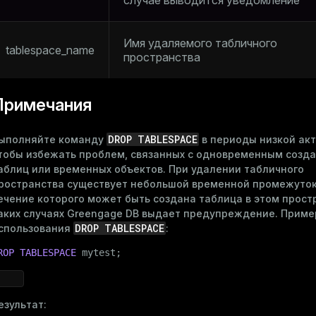
случае выводится уведомление
Имя удаляемого табличного
tablespace_name
пространства
Примечания
DROP TABLESPACE
ыполняйте команду
в периоды низкой акт
тобы избежать проблем, связанных с одновременным созд
аблиц или временных объектов. При удалении табличного
ространства существует небольшой временной промежуток
ечение которого может быть создана таблица в этом простр
аких случаях Greengage DB выдает предупреждение. Приме
DROP TABLESPACE
спользования
:
ROP
TABLESPACE
 mytest;
езультат: