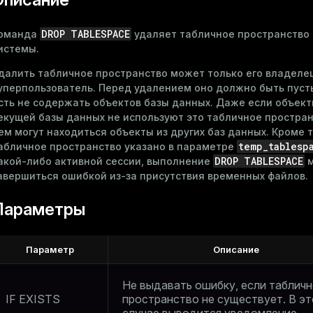
DROP TABLESPACE
оманда
удаляет табличное пространство 
истемы.
далить табличное пространство может только его владеле
уперпользователь. Перед удалением оно должно быть пуст
сть не содержать объектов базы данных. Даже если объек
екущей базы данных не используют это табличное простран
ем могут находиться объекты из других баз данных. Кроме т
temp_tablesp
абличное пространство указано в
параметре
DROP TABLESPACE
акой-либо активной сессии, выполнение
м
авершиться ошибкой из-за присутствия временных файлов.
Параметры
Параметр
Описание
Не выдавать ошибку, если таблич
IF EXISTS
пространство не существует. В э