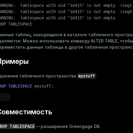
ARNING:  tablespace with oid "16415" is not empty  (seg1 
ARNING:  tablespace with oid "16415" is not empty  (seg0 
ARNING:  tablespace with oid "16415" is not empty

ROP TABLESPACE
анные таблиц, находящихся в каталоге табличного простра
даляются. Можно использовать команду
ALTER TABLE
, чтоб
ереместить данные таблицы в другое табличное пространс
Примеры
mystuff
даление табличного пространства
:
ROP
TABLESPACE
 mystuff;
Совместимость
ROP TABLESPACE
— расширение Greengage DB.