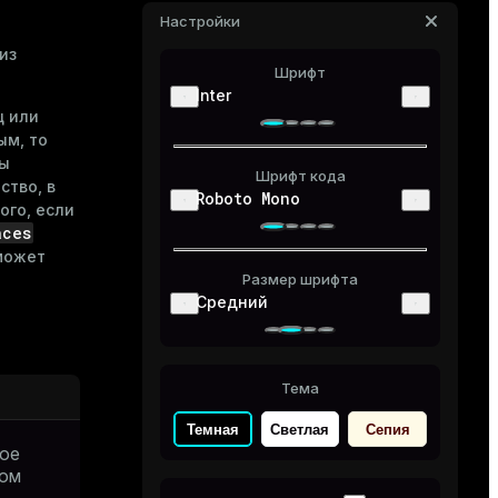
Настройки
из
Шрифт
Inter
ц или
ым, то
ты
Шрифт кода
ство, в
Roboto Mono
ого, если
aces
ожет
Размер шрифта
Средний
Тема
Темная
Светлая
Сепия
ное
том