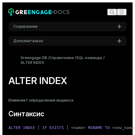
Содержание
Дополнительно
Синтаксис
Настройки
Описание
Greengage DB
Справочники
SQL-команды
ALTER INDEX
Шрифт
Параметры
Inter
Примечания
ALTER INDEX
Примеры
Шрифт кода
Roboto Mono
Совместимость
Изменяет определение индекса.
См. также
Синтаксис
Размер шрифта
Средний
ALTER
INDEX
 [ 
IF
EXISTS
 ] <name> 
RENAME
TO
 <new_name>