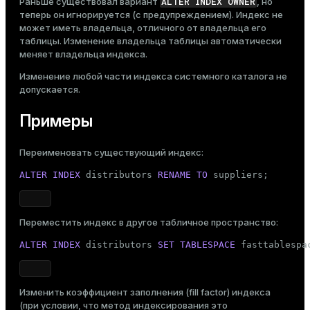
ALTER INDEX OWNER
Раньше существовал вариант
, но
теперь он игнорируется (с предупреждением). Индекс не
может иметь владельца, отличного от владельца его
таблицы. Изменение владельца таблицы автоматически
меняет владельца индекса.
Изменение любой части индекса системного каталога не
допускается.
Примеры
Переименовать существующий индекс:
ALTER
INDEX
 distributors 
RENAME
TO
 suppliers;
Переместить индекс в другое табличное пространство:
ALTER
INDEX
 distributors 
SET
TABLESPACE
 fasttablespa
Изменить коэффициент заполнения (fill factor) индекса
(при условии, что метод индексирования это