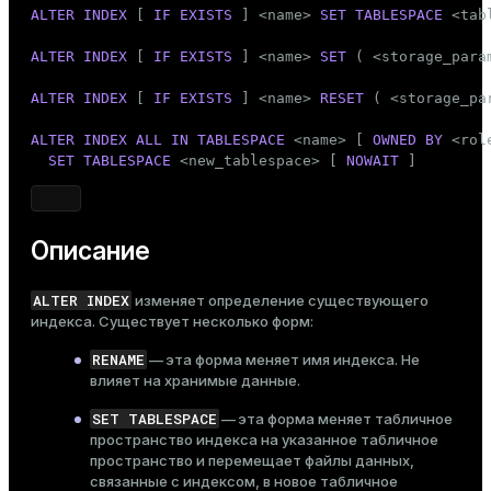
Тема
ALTER
INDEX
 [ 
IF
EXISTS
 ] <name> 
SET
TABLESPACE
 <tab
Темная
Светлая
Сепия
ALTER
INDEX
 [ 
IF
EXISTS
 ] <name> 
SET
 ( <storage_para
ALTER
INDEX
 [ 
IF
EXISTS
 ] <name> 
RESET
 ( <storage_pa
ALTER
INDEX
ALL
IN
TABLESPACE
 <name> [ 
OWNED
BY
 <rol
SET
TABLESPACE
 <new_tablespace> [ 
NOWAIT
 ]
Описание
ALTER INDEX
изменяет определение существующего
индекса. Существует несколько форм:
RENAME
— эта форма меняет имя индекса. Не
влияет на хранимые данные.
SET TABLESPACE
— эта форма меняет табличное
пространство индекса на указанное табличное
пространство и перемещает файлы данных,
связанные с индексом, в новое табличное