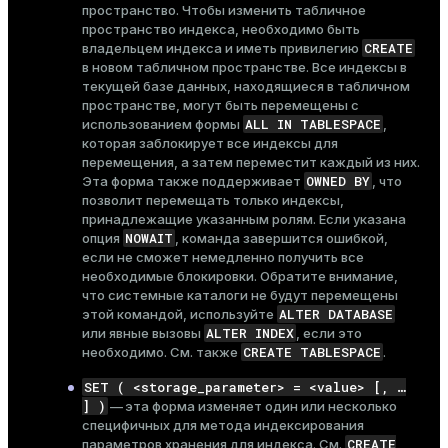
пространство. Чтобы изменить табличное
пространство индекса, необходимо быть
CREATE
владельцем индекса и иметь привилегию
в новом табличном пространстве. Все индексы в
текущей базе данных, находящиеся в табличном
пространстве, могут быть перемещены с
ALL IN TABLESPACE
использованием формы
,
которая заблокирует все индексы для
перемещения, а затем переместит каждый из них.
OWNED BY
Эта форма также поддерживает
, что
позволит перемещать только индексы,
принадлежащие указанным ролям. Если указана
NOWAIT
опция
, команда завершится ошибкой,
если не сможет немедленно получить все
необходимые блокировки. Обратите внимание,
что системные каталоги не будут перемещены
ALTER DATABASE
этой командой, используйте
ALTER INDEX
или явные вызовы
, если это
CREATE TABLESPACE
необходимо. См. также
.
SET ( <storage_parameter> = <value> [, …​
] )
— эта форма изменяет один или несколько
специфичных для метода индексирования
CREATE
параметров хранения для индекса. См.