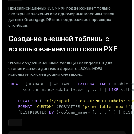
При записи данных JSON PXF поддерживает только
скалярные значения или одномерные массивы типов
данных Greengage DB и не поддерживает проекцию
столбцов.
Создание внешней таблицы с
использованием протокола PXF
Чтобы создать внешнюю таблицу Greengage DB для
чтения и записи данных в формате JSON в HDFS,
используется следующий синтаксис.
CREATE
 [READABLE | WRITABLE] 
EXTERNAL
TABLE
 <
table_n
    ( <
column_name
> <data_type> [, ...] | 
LIKE
 <othe
LOCATION
 (
'pxf://<path_to_data>?PROFILE=hdfs:jso
FORMAT
'CUSTOM'
 (FORMATTER=
'pxfwritable_import'
|
    [DISTRIBUTED 
BY
 (<
column_name
> [, ... ] ) | DIST