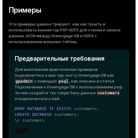
Примеры
Эти примеры демонстрируют, как настроить и
использовать
коннектор PXF HDFS
для чтения и записи
данных JSON между Greengage DB и HDFS с
использованием
внешних таблиц
.
Предварительные требования
Для выполнения практических примеров
подключитесь к мастер-хосту Greengage DB как
gpadmin
psql
с помощью
, как описано в статье
Подключение к Greengage DB с использованием psql
.
customers
Затем создайте тестовую базу данных
и подключитесь к ней:
DROP
DATABASE
IF
EXISTS
CREATE
DATABASE
 customers;

\c customers