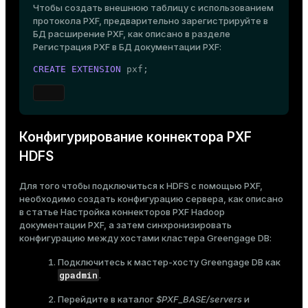
Чтобы создать внешнюю таблицу с использованием
протокола PXF, предварительно зарегистрируйте в
БД расширение PXF, как описано в разделе
Регистрация PXF в БД
документации PXF:
CREATE
EXTENSION
 pxf;
Конфигурирование коннектора PXF
HDFS
Для того чтобы подключиться к HDFS с помощью PXF,
необходимо создать конфигурацию сервера, как описано
в статье
Настройка коннекторов PXF Hadoop
документации PXF, а затем синхронизировать
конфигурацию между хостами кластера Greengage DB:
Подключитесь к мастер-хосту Greengage DB как
gpadmin
.
Перейдите в каталог
$PXF_BASE/servers
и