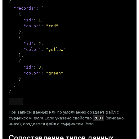
{
er
"records"
:
[
_indexes_disk
{
"id"
:
1
,
indexes_licensing
"color"
:
"red"
}
,
{
ompressed
"id"
:
2
,
"color"
:
"yellow"
}
,
{
s
"id"
:
3
,
"color"
:
"green"
}
]
}
_diskspace
При записи данных PXF по умолчанию создает файл с
ROOT
суффиксом
.jsonl
. Если указано свойство
(описано
r_query
ниже
), создается файл с суффиксом
.json
.
r_segment
Сопоставление типов данных