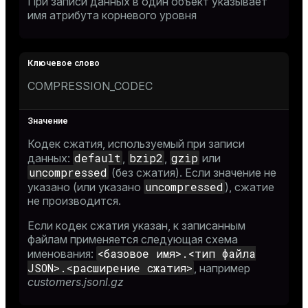
При записи данных в один объект указывает
имя атрибута корневого уровня
COMPRESSION_CODEC
Кодек сжатия, используемый при записи
default
bzip2
gzip
данных:
,
,
или
uncompressed
(без сжатия). Если значение не
uncompressed
указано (или указано
), сжатие
не производится.
Если кодек сжатия указан, к записанным
файлам применяется следующая схема
<базовое имя>.<тип файла
именования:
JSON>.<расширение сжатия>
, например
customers.jsonl.gz