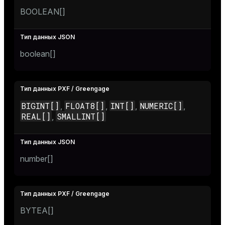
BOOLEAN[]
boolean[]
BIGINT[]
FLOAT8[]
INT[]
NUMERIC[]
,
,
,
,
REAL[]
SMALLINT[]
,
number[]
BYTEA[]