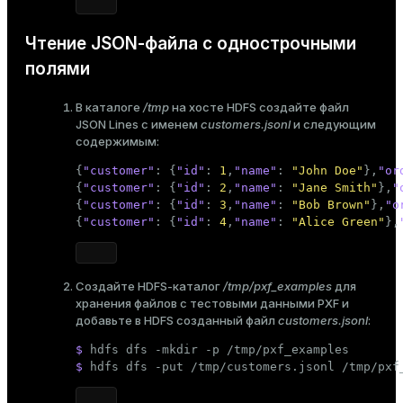
Чтение JSON-файла с однострочными
полями
В каталоге
/tmp
на хосте HDFS создайте файл
JSON Lines с именем
customers.jsonl
и следующим
содержимым:
{
"customer"
:
{
"id"
:
1
,
"name"
:
"John Doe"
}
,
"or
{
"customer"
:
{
"id"
:
2
,
"name"
:
"Jane Smith"
}
,
"
{
"customer"
:
{
"id"
:
3
,
"name"
:
"Bob Brown"
}
,
"o
{
"customer"
:
{
"id"
:
4
,
"name"
:
"Alice Green"
}
,
Создайте HDFS-каталог
/tmp/pxf_examples
для
хранения файлов с тестовыми данными PXF и
добавьте в HDFS созданный файл
customers.jsonl
:
$ 
hdfs dfs -
mkdir
 -p /tmp/pxf_examples
$ 
hdfs dfs -put /tmp/customers.jsonl /tmp/pxf