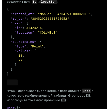
id
location
содержит поля
и
:
{
"created_at"
:
"MonSep3004:04:53+00002013"
,
"id_str"
:
"384529256681725952"
,
"user"
:
{
"id"
:
31424214
,
"location"
:
"COLUMBUS"
}
,
"coordinates"
:
{
"type"
:
"Point"
,
"values"
:
[
13
,
99
]
}
}
user
Чтобы использовать вложенные поля объекта
в
качестве столбцов внешней таблицы Greengage DB,
.
используйте точечную проекцию (
):
user