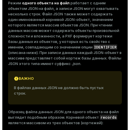
Режим
одного объекта на файл
работает с одним
er_segment
объектом JSON на файл, а записи JSON могут охватывать
несколько строк. Файл JSON также может содержать
один именованный корневой JSON-объект, значением
queue
которого является массив объектов JSON. При чтении
данных массив может содержать объекты произвольной
end
сложности и вложенности, а PXF формирует кортежи
базы данных из объектов, у которых есть свойство с
ement
IDENTIFIER
именем, совпадающим со значением опции
(описана
ниже
). При записи данных каждый JSON-объект в
s
массиве представляет собой кортеж базы данных. Файлы
JSON этого типа имеют суффикс
.json
.
ВАЖНО
indexes
В файлах данных JSON не должно быть пустых
строк.
Образец файла данных JSON для одного объекта на файл
records
выглядит подобным образом. Корневой объект
and_indexes_disk
является массивом из трех объектов (кортежей):
ations
isk