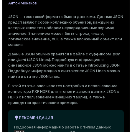
Запись JSON-файла с однострочными полями
Антон Монаков
Тема
Запись JSON-файла с многострочными полями
Темная
Светлая
Сепия
JSON — текстовый формат обмена данными. Данные JSON
представляют собой коллекцию объектов, каждый из
которых является набором неупорядоченных пар имя/
значение. Значением может быть строка, число,
логическое значение, null, а также вложенный объект или
массив.
Данные JSON обычно хранятся в файле с суффиксом
.json
или
.jsonl
(JSON Lines). Подробную информацию о
синтаксисе JSON можно найти в статье
Introducing JSON
.
Подробную информацию о синтаксисе JSON Lines можно
найти в статье
JSON Lines
.
В этой статье описывается настройка и использование
коннектора PXF HDFS
для чтения и записи данных JSON в
HDFS с использованием
внешних таблиц
, а также
приводятся
практические примеры
.
ry
РЕКОМЕНДАЦИЯ
Подробная информация о работе с типом данных