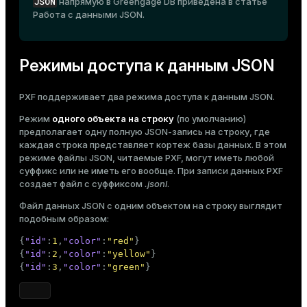
JSON
напрямую в Greengage DB приведена в статье
Работа с данными JSON
.
ges
s)
tion
regclass)
Режимы доступа к данным JSON
s
e
ngs
gclass)
PXF поддерживает два режима доступа к данным JSON.
Режим
одного объекта на строку
(по умолчанию)
ass)
предполагает одну полную JSON-запись на строку, где
e
ction_info(oid)
каждая строка представляет кортеж базы данных. В этом
режиме файлы JSON, читаемые PXF, могут иметь любой
ckend
regclass)
суффикс или не иметь его вообще. При записи данных PXF
создает файл с суффиксом
.jsonl
.
g_value_diffs
_info(regclass)
Файл данных JSON с одним объектом на строку выглядит
n_versions
ameter_name')
подобным образом:
ns
{
"id"
:
1
,
"color"
:
"red"
}
{
"id"
:
2
,
"color"
:
"yellow"
}
{
"id"
:
3
,
"color"
:
"green"
}
er_host