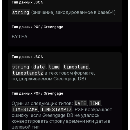
string
(значение, закодированное в base64)
BYTEA
string
date
time
timestamp
(
,
,
,
timestamptz
в текстовом формате,
поддерживаемом Greengage DB)
DATE
TIME
Один из следующих типов:
,
,
TIMESTAMP
TIMESTAMPTZ
,
. PXF возвращает
ошибку, если Greengage DB не удалось
конвертировать строку времени или даты в
целевой тип