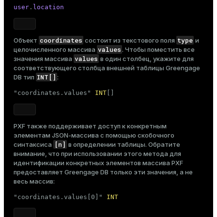
user
.
location
coordinates
type
Объект
состоит из текстового поля
и
values
целочисленного массива
. Чтобы поместить все
values
значения массива
в один столбец, укажите для
соответствующего столбца внешней таблицы Greengage
INT[]
DB тип
:
"coordinates.values" 
INT
[]
PXF также поддерживает доступ к конкретным
элементам JSON-массива с помощью скобочного
[n]
синтаксиса
в определении таблицы. Обратите
внимание, что при использовании этого метода для
идентификации конкретных элементов массива PXF
предоставляет Greengage DB только эти значения, а не
весь массив:
"coordinates.values[0]" 
INT