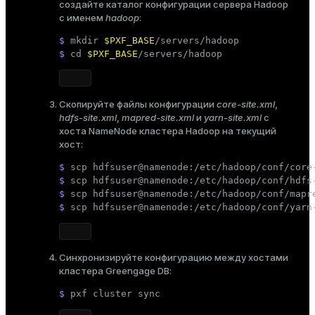
создайте каталог конфигурации сервера Hadoop
с именем
hadoop
:
$ 
mkdir
$PXF_BASE
/servers/hadoop
$ 
cd
$PXF_BASE
/servers/hadoop
Скопируйте файлы конфигурации
core-site.xml
,
hdfs-site.xml
,
mapred-site.xml
и
yarn-site.xml
с
хоста NameNode кластера Hadoop на текущий
хост:
$ 
scp hdfsuser@namenode:/etc/hadoop/conf/core
$ 
scp hdfsuser@namenode:/etc/hadoop/conf/hdfs
$ 
scp hdfsuser@namenode:/etc/hadoop/conf/mapr
$ 
scp hdfsuser@namenode:/etc/hadoop/conf/yarn
Синхронизируйте конфигурацию между хостами
кластера Greengage DB:
$ 
pxf cluster 
sync