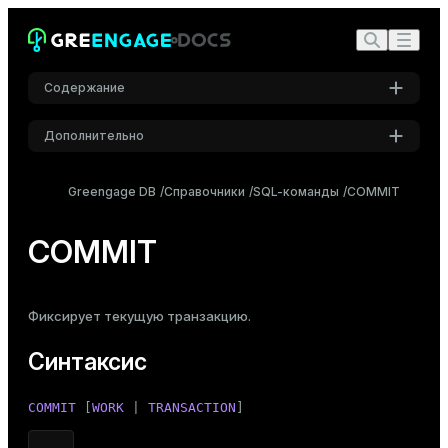
Содержание
Дополнительно
Синтаксис
Настройки
Описание
Greengage DB
Справочники
SQL-команды
COMMIT
Шрифт
Параметры
Inter
COMMIT
Примечания
Примеры
Шрифт кода
Фиксирует текущую транзакцию.
Roboto Mono
Совместимость
Синтаксис
См. также
Размер шрифта
COMMIT
 [
WORK
 | 
TRANSACTION
]
Средний