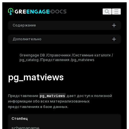
Содержание
Дополнительно
Настройки
Greengage DB
Справочники
Системные каталоги
pg_catalog
Представления
Шрифт
pg_matviews
Inter
pg_matviews
Шрифт кода
Roboto Mono
pg_matviews
Представление
дает доступ к полезной
информации обо всех
материализованных
представлениях
в базе данных.
Размер шрифта
Средний
schemaname