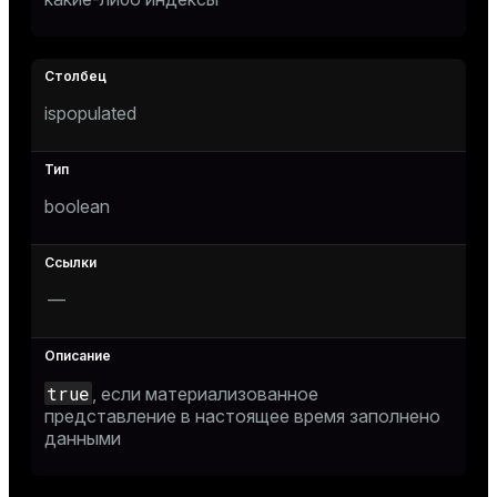
e
ispopulated
g_value_diffs
boolean
—
er_host
er_segment
true
, если материализованное
представление в настоящее время заполнено
queue
данными
end