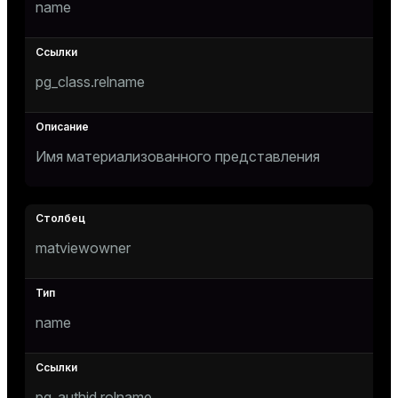
name
tion
pg_class.relname
s
Имя материализованного представления
ckend
matviewowner
n_versions
ns
name
pg_authid.rolname