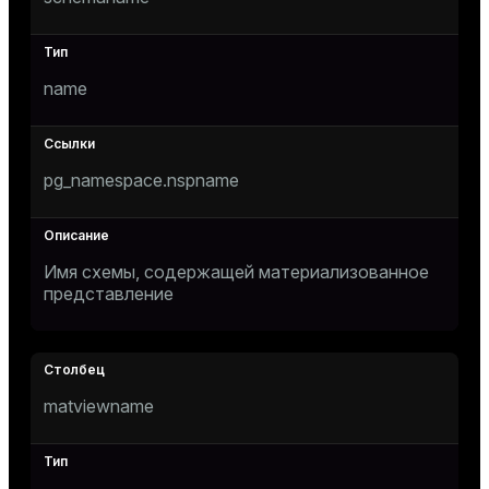
Тема
Темная
Светлая
Сепия
name
pg_namespace.nspname
Имя схемы, содержащей материализованное
представление
ry
matviewname