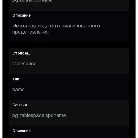
Имя владельца материализованного
представления
s
tablespace
name
pg_tablespace.spcname
ations