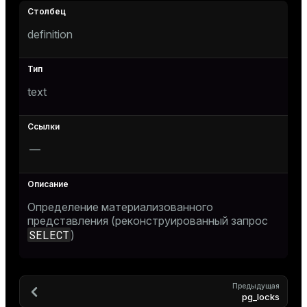
ement
ion
definition
text
indexes
—
and_indexes_disk
isk
Определение материализованного
представления (реконструированный запрос
_indexes_disk
SELECT
)
indexes_licensing
Предыдущая
pg_locks
ompressed