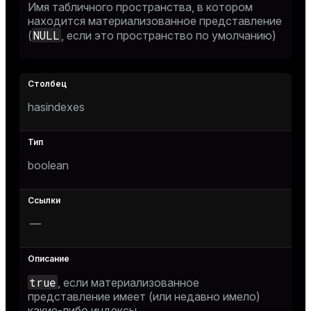
Имя табличного пространства, в котором
er
находится материализованное представление
NULL
(
, если это пространство по умолчанию)
hasindexes
boolean
—
ges
e
true
, если материализованное
представление имеет (или недавно имело)
ngs
какие-либо индексы