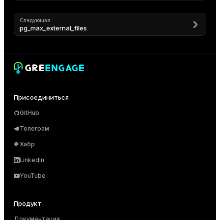
Следующая
pg_max_external_files
s
Присоединиться
_diskspace
GitHub
r_query
Телеграм
r_segment
Хабр
LinkedIn
YouTube
s)
regclass)
Продукт
Документация