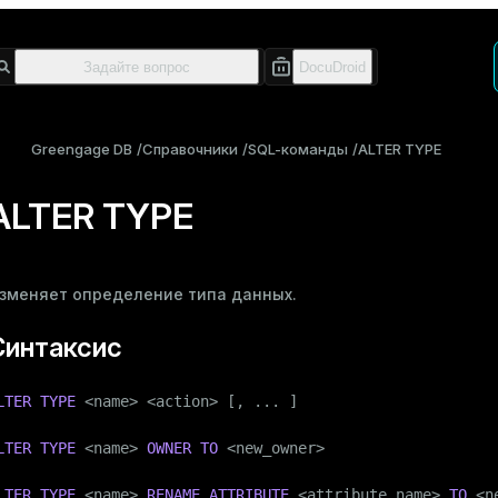
Greengage DB
Справочники
SQL-команды
ALTER TYPE
ALTER TYPE
зменяет определение типа данных.
Синтаксис
LTER
TYPE
 <name> <action> [, ... ]

LTER
TYPE
 <name> 
OWNER
TO
 <new_owner>

LTER
TYPE
 <name> 
RENAME
ATTRIBUTE
 <attribute_name> 
TO
 <n