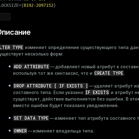
LOCKSIZE={
8192
-2097152
}
Описание
LTER TYPE
изменяет определение существующего типа дан
уществует несколько форм:
ADD ATTRIBUTE
— добавляет новый атрибут к составн
CREATE TYPE
используя тот же синтаксис, что и
.
DROP ATTRIBUTE [ IF EXISTS ]
— удаляет атрибут из
IF EXISTS
составного типа. Если указано
и атрибут н
существует, действие выполняется без ошибки. В это
вместо ошибки будет показано уведомление.
SET DATA TYPE
— изменяет тип атрибута составного т
OWNER
— изменяет владельца типа.