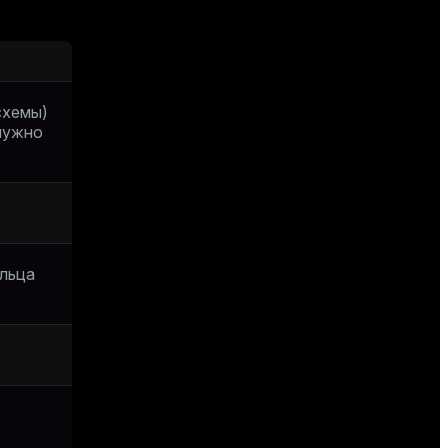
схемы)
нужно
ельца