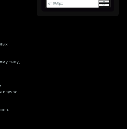
ных.
ому типу,
е
м случае
ипа.