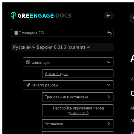
Greengage DB
Русский
Версия 6.31.0 (current)
Концепции
Архитектура
И
Начало работы
Требования к установке
A
Настройка окружения перед
Программные требования
установкой
Требования к сети
A
Установка
A