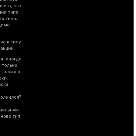
чего, что
ния типа.
о типа.
димо
ие к типу
акции.
я, иногда
 только
 только в
вки
иска.
полнился"
имальную
аново тип