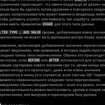
граничения гарантируют, что смена владельца не делает ни
ельзя было бы сделать путем удаления и повторного созда
днако суперпользователь может изменить владельца любог
тобы добавить атрибут или изменить тип атрибута, необхо
USAGE
акже иметь привилегию
для этого типа данных.
LTER TYPE …​ ADD VALUE
(форма, добавляющая новое значен
еречисления) не может быть выполнена внутри блока транз
равнения, включающие добавленное значение перечислени
ывают медленнее, чем сравнения, в которых задействуются
сходные члены типа-перечисления. Обычно это происходит
BEFORE
AFTER
ом случае, если
или
используется для устано
озиции сортировки нового значения где-то, кроме конца сп
днако иногда это происходит, даже если новое значение
обавляется в конец (это случается, если счетчик OID "пере
 момента первоначального создания типа перечисления).
амедление обычно несущественное — если это важно, опт
роизводительность можно восстановить, удалив и создав з
еречисления, или выгрузив и перезагрузив базу данных.