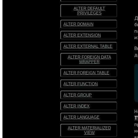
ALTER DEFAULT
ORC
ORC
PRIVILEGES
Д
SequenceFile
SequenceFile
ALTER DOMAIN
б
п
Многострочный
Многострочный
ALTER EXTENSION
текст
текст
и
ALTER EXTERNAL TABLE
Текст
Текст
В
фиксированной
фиксированной
д
ширины
ширины
ALTER FOREIGN DATA
WRAPPER
ALTER FOREIGN TABLE
ALTER FUNCTION
ALTER GROUP
ALTER INDEX
Н
ALTER LANGUAGE
T
п
ALTER MATERIALIZED
н
VIEW
в