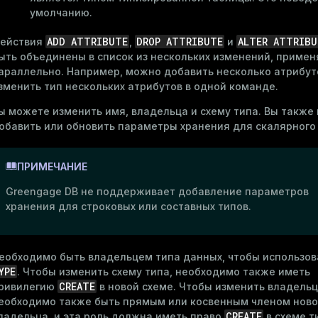
умолчанию.
ADD ATTRIBUTE
DROP ATTRIBUTE
ALTER ATTRIBU
ействия
,
и
ыть объединены в список из нескольких изменений, приме
араллельно. Например, можно добавить несколько атрибут
зменить тип нескольких атрибутов в одной команде.
ы можете изменить имя, владельца и схему типа. Вы также
обавить или обновить параметры хранения для скалярного 
ПРИМЕЧАНИЕ
Greengage DB не поддерживает добавление параметров
хранения для строковых или составных типов.
еобходимо быть владельцем типа данных, чтобы использо
YPE
. Чтобы изменить схему типа, необходимо также иметь
CREATE
ривилегию
в новой схеме. Чтобы изменить владельц
еобходимо также быть прямым или косвенным членом ново
CREATE
ладельца, и эта роль должна иметь право
в схеме т