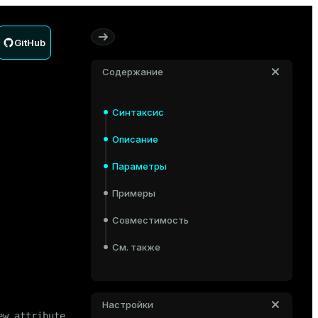
GitHub
Содержание
Синтаксис
Описание
Параметры
Примеры
Совместимость
См. также
Настройки
ew_attribute_name> [ 
CASCADE
 | 
RESTRICT
 ]
