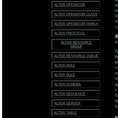
о
ALTER OPERATOR
н
ALTER OPERATOR CLASS
О
Ч
ALTER OPERATOR FAMILY
т
ALTER PROTOCOL
A
п
ALTER RESOURCE
GROUP
С
ALTER RESOURCE QUEUE
б
и
ALTER ROLE
т
п
ALTER RULE
О
д
ALTER SCHEMA
с
ALTER SEQUENCE
З
п
ALTER SERVER
п
ALTER TABLE