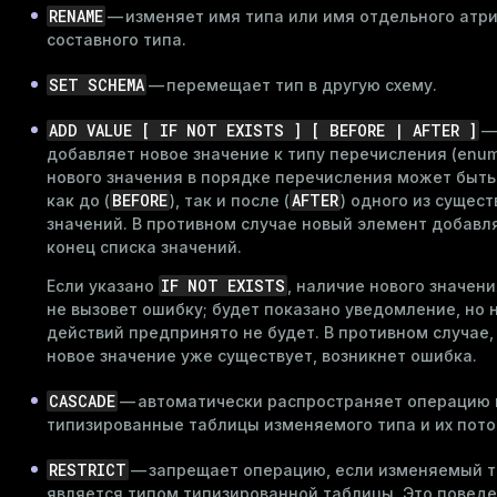
RENAME
— изменяет имя типа или имя отдельного атр
составного типа.
SET SCHEMA
— перемещает тип в другую схему.
ADD VALUE [ IF NOT EXISTS ] [ BEFORE | AFTER ]
добавляет новое значение к типу перечисления (enum
нового значения в порядке перечисления может быть
BEFORE
AFTER
как до (
), так и после (
) одного из сущес
значений. В противном случае новый элемент добавл
конец списка значений.
IF NOT EXISTS
Если указано
, наличие нового значени
не вызовет ошибку; будет показано уведомление, но 
действий предпринято не будет. В противном случае,
новое значение уже существует, возникнет ошибка.
CASCADE
— автоматически распространяет операцию 
типизированные таблицы изменяемого типа и их пото
RESTRICT
— запрещает операцию, если изменяемый т
является типом типизированной таблицы. Это поведе