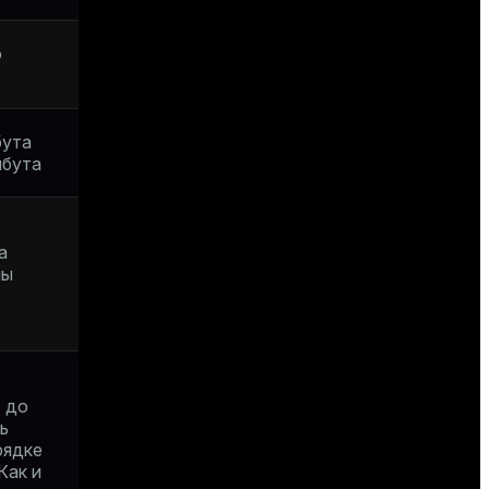
о
бута
ибута
а
лы
 до
ь
рядке
Как и