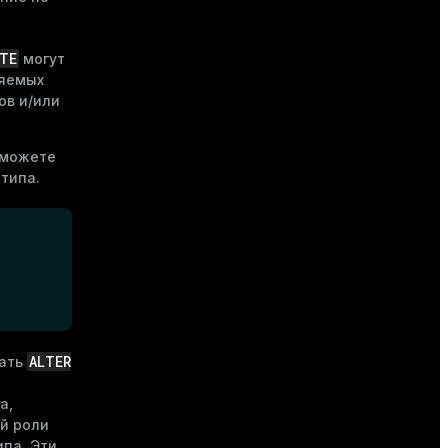
TE
могут
няемых
ов и/или
 можете
типа.
ALTER
вать
а,
й роли
ипа. Эти