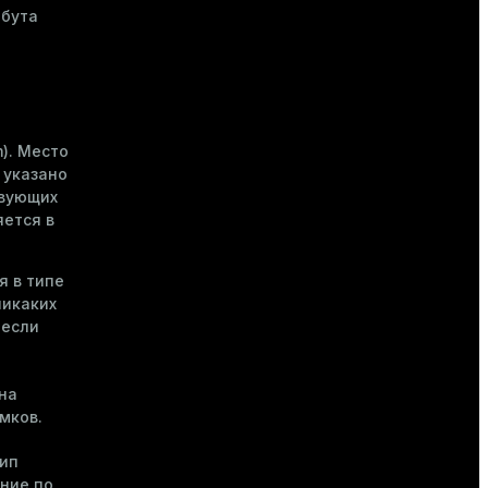
ибута
—
). Место
 указано
твующих
яется в
я в типе
никаких
 если
на
мков.
ип
ние по