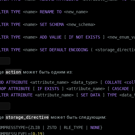
LTER
TYPE
 <name> 
RENAME
TO
 <new_name>

LTER
TYPE
 <name> 
SET
SCHEMA
 <new_schema>

LTER
TYPE
 <name> 
ADD
VALUE
 [ 
IF
NOT
EXISTS
 ] <new_enum_v
LTER
TYPE
 <name> 
SET
DEFAULT
ENCODING
 ( <storage_directi
action
де
может быть одним из:
DD
ATTRIBUTE
 <attribute_name> <data_type> [ 
COLLATE
 <
col
ROP
ATTRIBUTE
 [ 
IF
EXISTS
 ] <attribute_name> [ 
CASCADE
 |
LTER
ATTRIBUTE
 <attribute_name> [ 
SET DATA
 ] 
TYPE
 <data_
storage_directive
де
может быть следующим:
OMPRESSTYPE={ZLIB | ZSTD | RLE_TYPE | 
NONE
}

OMPRESSLEVEL={
0
-19
}
