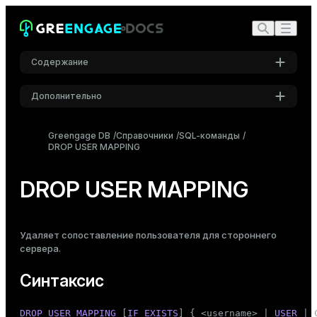
Содержание
Дополнительно
Синтаксис
Настройки
Описание
Greengage DB
Справочники
SQL-команды
DROP USER MAPPING
Шрифт
Параметры
Inter
Примеры
DROP USER MAPPING
Совместимость
Шрифт кода
Roboto Mono
См. также
Удаляет
сопоставление пользователя
для стороннего
сервера.
Размер шрифта
Синтаксис
Средний
DROP
USER
MAPPING
 [
IF
EXISTS
] { <username> | 
USER
 | 