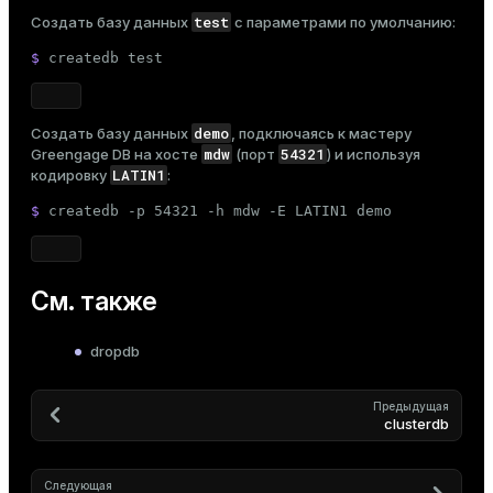
and_indexes_disk
test
Создать базу данных
с параметрами по умолчанию:
ations
$ 
createdb 
test
isk
er
_indexes_disk
demo
Создать базу данных
, подключаясь к мастеру
indexes_licensing
mdw
54321
Greengage DB на хосте
(порт
) и используя
LATIN1
кодировку
:
$ 
createdb -p 54321 -h mdw -E LATIN1 demo
ompressed
См. также
s
dropdb
Предыдущая
clusterdb
_diskspace
Следующая