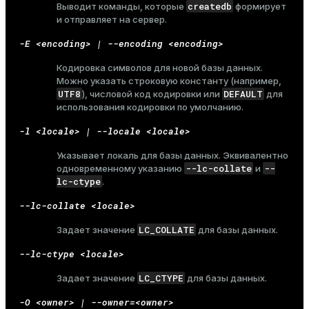
createdb
Выводит команды, которые
формирует
и отправляет на сервер.
-E <encoding> | --encoding <encoding>
Кодировка символов для новой базы данных.
Можно указать строковую константу (например,
UTF8
DEFAULT
), числовой код кодировки или
для
использования кодировки по умолчанию.
-l <locale> | --locale <locale>
Указывает локаль для базы данных. Эквивалентно
--lc-collate
--
одновременному указанию
и
lc-ctype
.
--lc-collate <locale>
LC_COLLATE
Задает значение
для базы данных.
--lc-ctype <locale>
LC_CTYPE
Задает значение
для базы данных.
-O <owner> | --owner=<owner>