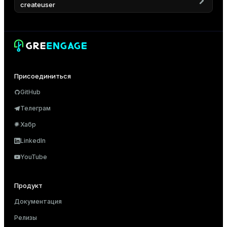
r_query
createuser
r_segment
Присоединиться
GitHub
Телеграм
Хабр
LinkedIn
YouTube
Продукт
Документация
Релизы