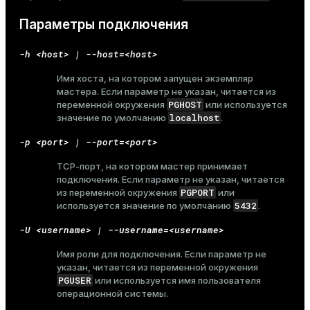
Параметры подключения
-h <host> | --host=<host>
ges
s)
Имя хоста, на котором запущен экземпляр
tion
regclass)
мастера. Если параметр не указан, читается из
PGHOST
переменной окружения
или используется
s
e
localhost
значение по умолчанию
.
ngs
gclass)
-p <port> | --port=<port>
ass)
TCP-порт, на котором мастер принимает
подключения. Если параметр не указан, читается
e
ction_info(oid)
PGPORT
из переменной окружения
или
5432
используется значение по умолчанию
.
ckend
regclass)
-U <username> | --username=<username>
g_value_diffs
_info(regclass)
Имя роли для подключения. Если параметр не
n_versions
ameter_name')
указан, читается из переменной окружения
PGUSER
или используется имя пользователя
ns
операционной системы.