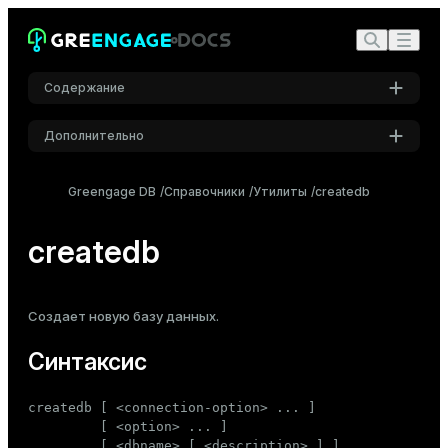
Содержание
Дополнительно
Синтаксис
Настройки
Описание
Greengage DB
Справочники
Утилиты
createdb
Шрифт
Параметры
Inter
createdb
Параметры подключения
Примеры
Шрифт кода
См. также
Создает новую
базу данных
.
Roboto Mono
Синтаксис
Размер шрифта
createdb [ <connection-option> ... ]

Средний
         [ <option> ... ]

         [ <dbname> [ <description> ] ]
