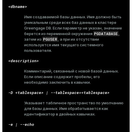
<dbname>
Имя создаваемой базы данных. Имя должно быть
уникальным среди всех баз данных в кластере
Greengage DB. Если параметр не указан, значение
PGDATABASE
берется из переменной окружения
,
PGUSER
затем из
, а при их отсутствии
используется имя текущего системного
пользователя.
<description>
Комментарий, связанный с новой базой данных.
Если описание содержит пробелы, его
необходимо заключить в кавычки.
-D <tablespace> | --tablespace=<tablespace>
Указывает табличное пространство по умолчанию
для базы данных. Имя обрабатывается как
идентификатор в двойных кавычках
.
-e | --echo