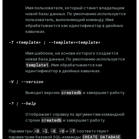
Имя пользователя, который станет владельцем
новой базы данных. По умолчанию используется
пользователь, выполняющий команду. Имя
обрабатывается как идентификатор в двойных
кавычках.
-T <template> | --template=<template>
Имя шаблона, на основе которого создается
новая база данных. По умолчанию используется
template1
. Имя обрабатывается как
идентификатор в двойных кавычках.
-V | --version
createdb
Выводит версию
и завершает работу.
-? | --help
Отображает справку по аргументам командной
createdb
строки
и завершает работу.
ry
-D
-l
-E
-O
-T
Параметры
,
,
,
и
соответствуют
CREATE DATABASE
параметрам базовой SQL-команды
.