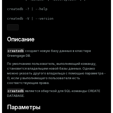
Тема
createdb -? | --help

Темная
Светлая
Сепия
createdb -V | --version
Описание
createdb
создает новую базу данных в кластере
Greengage DB.
По умолчанию пользователь, выполняющий команду,
становится владельцем новой базы данных. Однако
можно указать другого владельца с помощью параметра
-
O
, если у выполняющего пользователя есть
соответствующие права.
createdb
является оберткой для SQL-команды
CREATE
DATABASE
.
Параметры