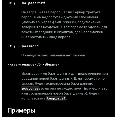
-w | --no-password
er_host
Не запрашивает пароль. Если сервер требует
пароль и он недоступен другими способами
er_segment
(например, через файл
.pgpass
), подключение
завершится неудачей. Этот параметр удобен для
пакетных заданий и скриптов, где невозможен
интерактивный ввод пароля.
queue
-W | --password
end
Принудительно запрашивает пароль.
ement
--maintenance-db=<dbname>
s
Указывает имя базы данных для подключения при
создании новой базы данных. Если параметр не
указан, будет использована база данных
postgres
; если она не существует (или если это
имя создаваемой новой базы данных), будет
indexes
template1
использована
.
Примеры