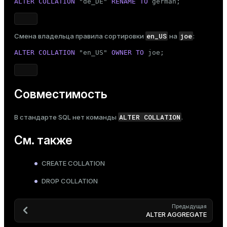
ALTER
COLLATION
 "de_DE" 
RENAME
TO
 german;
en_US
joe
Смена владельца правила сортировки
на
:
ALTER
COLLATION
 "en_US" 
OWNER
TO
 joe;
Совместимость
ALTER COLLATION
В стандарте SQL нет команды
.
См. также
CREATE COLLATION
DROP COLLATION
Предыдущая
ALTER AGGREGATE