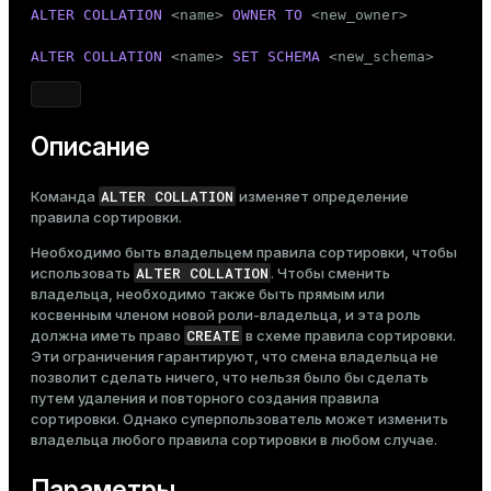
Тема
ALTER
COLLATION
 <name> 
OWNER
TO
 <new_owner>

Темная
Светлая
Сепия
ALTER
COLLATION
 <name> 
SET
SCHEMA
 <new_schema>
Описание
ALTER COLLATION
Команда
изменяет определение
правила сортировки.
Необходимо быть владельцем правила сортировки, чтобы
ALTER COLLATION
использовать
. Чтобы сменить
владельца, необходимо также быть прямым или
косвенным членом новой роли-владельца, и эта роль
CREATE
должна иметь право
в схеме правила сортировки.
Эти ограничения гарантируют, что смена владельца не
позволит сделать ничего, что нельзя было бы сделать
путем удаления и повторного создания правила
сортировки. Однако суперпользователь может изменить
владельца любого правила сортировки в любом случае.
Параметры