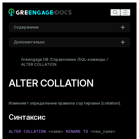
Содержание
Дополнительно
Синтаксис
Настройки
Описание
Greengage DB
Справочники
SQL-команды
ALTER COLLATION
Шрифт
Параметры
Inter
Примеры
ALTER COLLATION
Совместимость
Шрифт кода
Roboto Mono
См. также
Изменяет определение правила сортировки (collation).
Синтаксис
Размер шрифта
Средний
ALTER
COLLATION
 <name> 
RENAME
TO
 <new_name>
