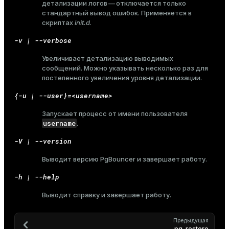
детализации логов — отключается только
стандартный вывод ошибок. Применяется в
скриптах
init.d
.
-v | --verbose
ges
s)
Увеличивает детализацию выводимых
tion
regclass)
сообщений. Можно указывать несколько раз для
постепенного увеличения уровня детализации.
s
e
{-u | --user}=<username>
ngs
gclass)
Запускает процесс от имени пользователя
ass)
username
.
e
ction_info(oid)
-V | --version
ckend
regclass)
Выводит версию PgBouncer и завершает работу.
g_value_diffs
_info(regclass)
-h | --help
n_versions
ameter_name')
Выводит справку и завершает работу.
ns
Предыдущая
pg_restore