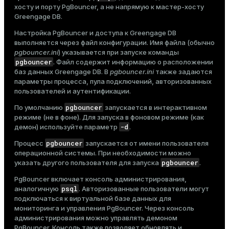
хосту и порту PgBouncer, а не напрямую к мастер-хосту
Greengage DB.
Настройка PgBouncer и доступа к Greengage DB
выполняется через файл конфигурации. Имя файла (обычно
pgbouncer.ini
) указывается при запуске команды
pgbouncer
. Файл содержит информацию о расположении
баз данных Greengage DB. В
pgbouncer.ini
также задаются
параметры процесса, пула подключений, авторизованных
пользователей и аутентификации.
pgbouncer
По умолчанию
запускается в интерактивном
режиме (не в фоне). Для запуска в фоновом режиме (как
-d
демон) используйте параметр
.
pgbouncer
Процесс
запускается от имени пользователя
операционной системы. При необходимости можно
pgbouncer
указать другого пользователя для запуска
.
PgBouncer включает консоль администрирования,
psql
аналогичную
. Авторизованные пользователи могут
подключаться к виртуальной базе данных для
мониторинга и управления PgBouncer. Через консоль
администрирования можно управлять демоном
PgBouncer. Консоль также позволяет обновлять и