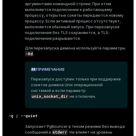
аргументами командной строки. При этом
выполняется подключение к работающему
процессу, открытые сокеты передаются новому
процессу. Если активный процесс отсутствует,
выполняется обычный запуск. При перезапуске
подключения без TLS сохраняются, а TLS-
подключения разрываются.
Для перезапуска демона используйте параметры
-Rd
.
ПРИМЕЧАНИЕ
Перезапуск доступен только при поддержке
сокетов домена Unix операционной
системой и если параметр
unix_socket_dir
не отключен.
-q | --quiet
Запускает PgBouncer в тихом режиме без вывода
ry
stderr
сообщений в
. Не влияет на уровень