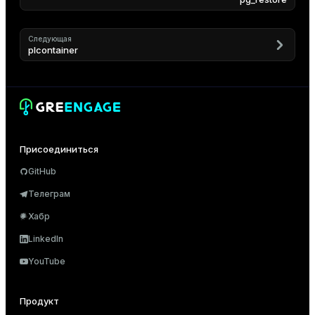
er_host
Следующая
er_segment
plcontainer
queue
end
Присоединиться
ement
GitHub
s
Телеграм
Хабр
LinkedIn
indexes
YouTube
Продукт