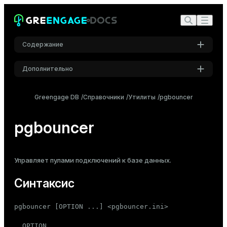
Содержание
Дополнительно
Синтаксис
Настройки
Описание
Greengage DB
Справочники
Утилиты
pgbouncer
Шрифт
Параметры
Inter
pgbouncer
Шрифт кода
Управляет
пулами подключений
к базе данных.
Roboto Mono
Синтаксис
Размер шрифта
pgbouncer [OPTION ...] <pgbouncer.ini>

Средний
  OPTION
