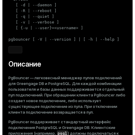
Тема
   [ -d | --daemon ]

   [ -R | --reboot ]

Темная
Светлая
Сепия
   [ -q | --quiet ]

   [ -v | --verbose ]

   [ {-u | --user}=<username> ]

pgbouncer [ -V | --version ] | [ -h | --help ]
Описание
PgBouncer — легковесный менеджер пулов подключений
для Greengage DB и PostgreSQL. Для каждой комбинации
пользователя и базы данных поддерживается отдельный
пул подключений. При обращении клиента PgBouncer либо
создает новое подключение, либо использует
существующее подключение из пула. При отключении
клиента подключение возвращается в пул.
PgBouncer поддерживает стандартный интерфейс
подключения PostgreSQL и Greengage DB. Клиентские
psql
приложения (например,
) должны подключаться к