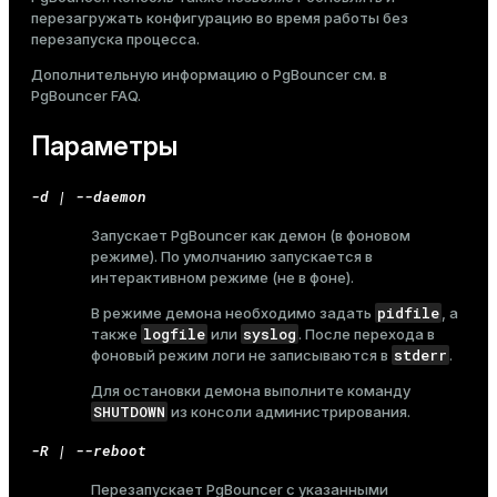
перезагружать конфигурацию во время работы без
перезапуска процесса.
Дополнительную информацию о PgBouncer см. в
PgBouncer FAQ
.
Параметры
-d | --daemon
Запускает PgBouncer как демон (в фоновом
режиме). По умолчанию запускается в
интерактивном режиме (не в фоне).
pidfile
В режиме демона необходимо задать
, а
logfile
syslog
также
или
. После перехода в
stderr
фоновый режим логи не записываются в
.
Для остановки демона выполните команду
SHUTDOWN
из консоли администрирования.
-R | --reboot
Перезапускает PgBouncer с указанными