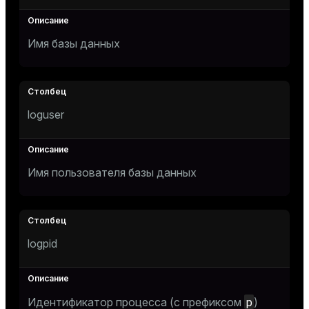
ges
tion
Имя базы данных
s
e
ngs
loguser
e
ckend
Имя пользователя базы данных
g_value_diffs
n_versions
ns
logpid
er_host
p
Идентификатор процесса (с префиксом
)