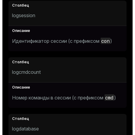
Тема
logsession
Темная
Светлая
Сепия
con
Идентификатор сессии (с префиксом
)
logcmdcount
cmd
Номер команды в сессии (с префиксом
)
ry
logdatabase