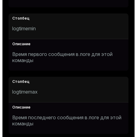
er_segment
queue
logtimemin
end
ement
Время первого сообщения в логе для этой
s
команды
logtimemax
indexes
Время последнего сообщения в логе для этой
команды
and_indexes_disk
ations
isk