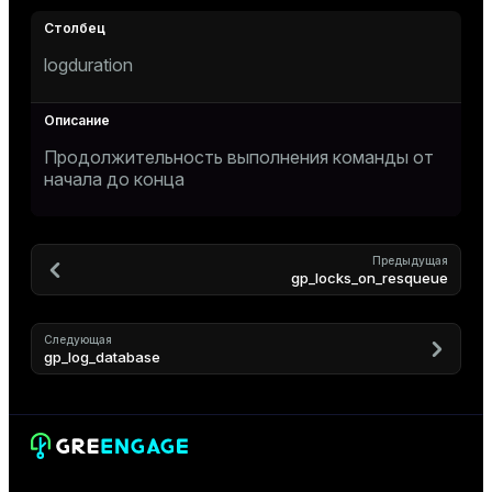
er
_indexes_disk
logduration
indexes_licensing
ompressed
Продолжительность выполнения команды от
начала до конца
s
Предыдущая
gp_locks_on_resqueue
Следующая
gp_log_database
_diskspace
r_query
r_segment