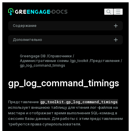
Содержание
Дополнительно
Настройки
Greengage DB
Справочники
Административные схемы
Шрифт
gp_toolkit
Представления
gp_log_command_timings
Inter
gp_log_command_timings
Шрифт кода
Roboto Mono
gp_toolkit.gp_log_command_timings
Представление
использует внешнюю таблицу для чтения
лог-файлов
на
мастере и отображает время выполнения SQL-команд в
Размер шрифта
сессиях базы данных. Для работы с этим представлением
Средний
требуются права суперпользователя.