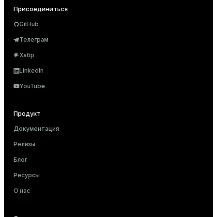
Присоединиться
GitHub
s)
Телеграм
regclass)
Хабр
LinkedIn
gclass)
YouTube
ass)
Продукт
ction_info(oid)
Документация
regclass)
Релизы
_info(regclass)
Блог
ameter_name')
Ресурсы
О нас