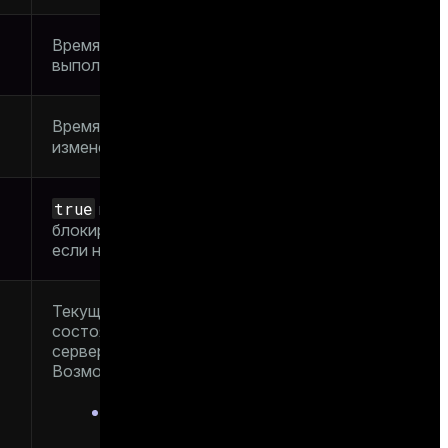
Время начала
выполнения запроса
Время последнего
state
изменения
true
при ожидании
false
блокировки;
,
если не ожидает
Текущее общее
состояние этого
серверного процесса.
Возможные значения:
active
—
серверный