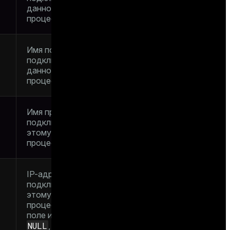
данному серверному
процессу
Имя пользователя,
подключенного к
данному серверному
процессу
Имя приложения,
подключенного к
этому серверному
процессу
IP-адрес клиента,
подключенного к
этому серверному
процессу. Если это
поле имеет значение
NULL
, это означает,