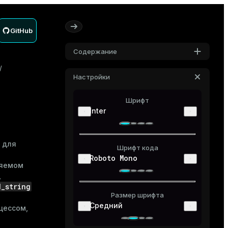
GitHub
Содержание
Настройки
Шрифт
Inter
 для
Шрифт кода
Roboto Mono
няемом
,
d_string
Размер шрифта
Средний
цессом,