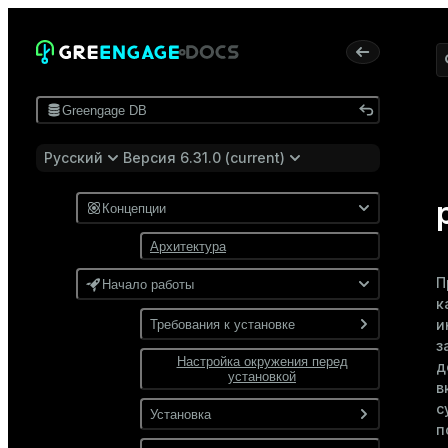
Greengage DB
Русский
Версия 6.31.0 (current)
Концепции
Архитектура
П
Начало работы
к
и
Требования к установке
з
Настройка окружения перед
Программные требования
д
установкой
в
Требования к сети
с
Установка
п