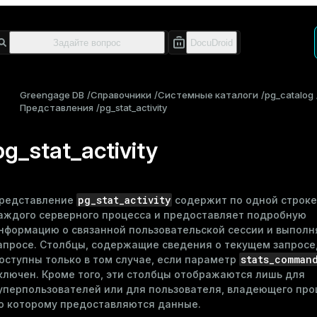
Greengage DB
Справочники
Системные каталоги
pg_catalog
Представления
pg_stat_activity
pg_stat_activity
pg_stat_activity
редставление
содержит по одной строке
аждого серверного процесса и предоставляет подробную
нформацию о связанной пользовательской сессии и выпол
апросе. Столбцы, содержащие сведения о текущем запросе
stats_comman
оступны только в том случае, если параметр
ключен. Кроме того, эти столбцы отображаются лишь для
уперпользователей или для пользователя, владеющего про
о которому предоставляются данные.