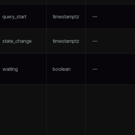
ckend
query_start
timestamptz
—
n_versions
ns
state_change
timestamptz
—
waiting
boolean
—
s
s