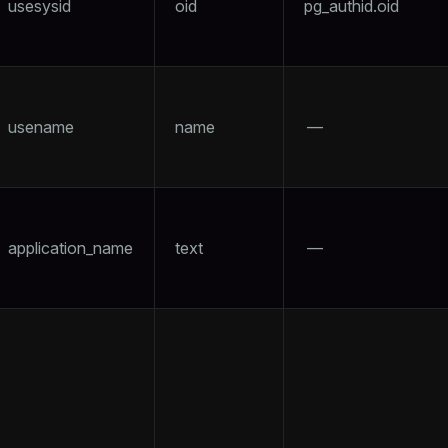
usesysid
oid
pg_authid.oid
usename
name
—
application_name
text
—