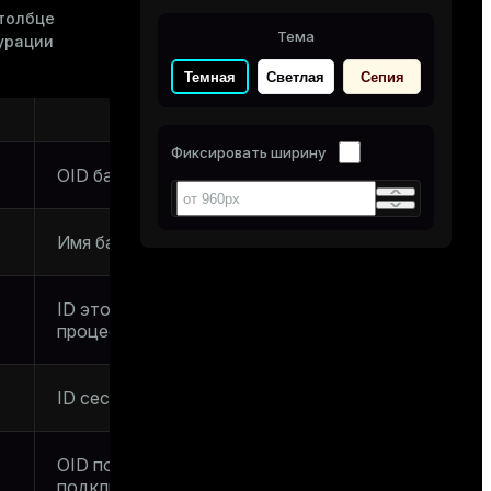
столбце
Тема
урации
Темная
Светлая
Сепия
Описание
Фиксировать ширину
OID базы данных
Имя базы данных
ID этого серверного
процесса
ID сессии
OID пользователя,
подключенного к