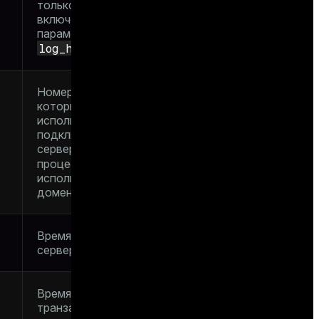
только при
включенном
параметре
log_hostname
Номер TCP-порта,
который клиент
использует для
подключения к этому
серверному
-1
процессу;
, если
используется сокет
домена Unix
Время запуска
серверного процесса
Время начала
транзакции