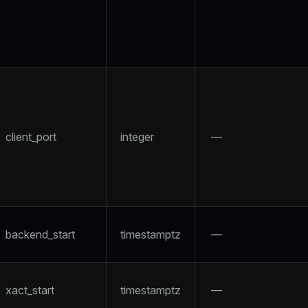
ry
client_port
integer
—
tion
s
backend_start
timestamptz
—
xact_start
timestamptz
—