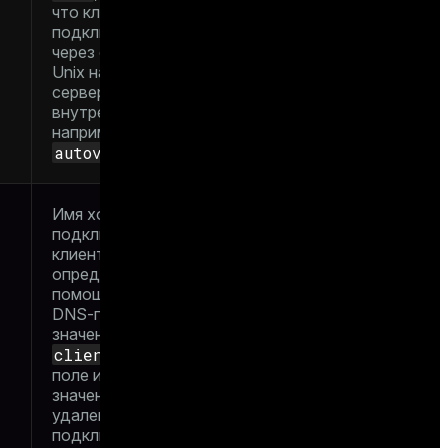
что клиент
подключен либо
через сокет домена
Unix на машине
сервера, либо что это
внутренний процесс,
например
autovacuum
Имя хоста
подключенного
клиента,
определенное с
помощью обратного
DNS-поиска по
значению
client_addr
. Это
поле имеет ненулевое
значение только для
удаленных
подключений и