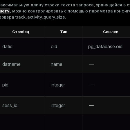
аксимальную длину строки текста запроса, хранящейся в 
uery
, можно контролировать с помощью параметра конфиг
ервера
track_activity_query_size
.
Столбец
Тип
Ссылки
datid
oid
pg_database.oid
datname
name
—
pid
integer
—
sess_id
integer
—