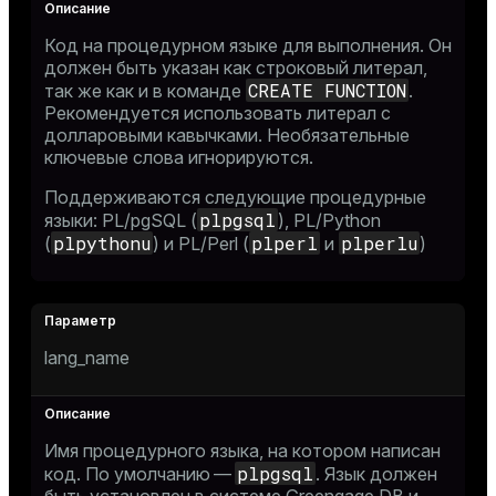
Код на процедурном языке для выполнения. Он
должен быть указан как строковый литерал,
CREATE FUNCTION
так же как и в команде
.
Рекомендуется использовать литерал с
долларовыми кавычками. Необязательные
ключевые слова игнорируются.
Поддерживаются следующие процедурные
plpgsql
языки: PL/pgSQL (
), PL/Python
plpythonu
plperl
plperlu
(
) и PL/Perl (
и
)
lang_name
Имя процедурного языка, на котором написан
plpgsql
код. По умолчанию —
. Язык должен