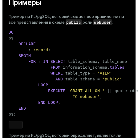
Примеры
Пример на PL/pgSQL, который выдает все привилегии на
public
webuser
все представления в схеме
роли
:
DO

$$
DECLARE
        r 
record
;

BEGIN
FOR
 r 
IN
SELECT
 table_schema, 
table_name
FROM
 information_schema.
tables
WHERE
 table_type = 
'VIEW'
AND
 table_schema = 
'public'
LOOP
EXECUTE
'GRANT ALL ON '
 || quote_ide
' TO webuser'
;

END
LOOP
;

END
$$
;
Пример на PL/pgSQL, который определяет, является ли