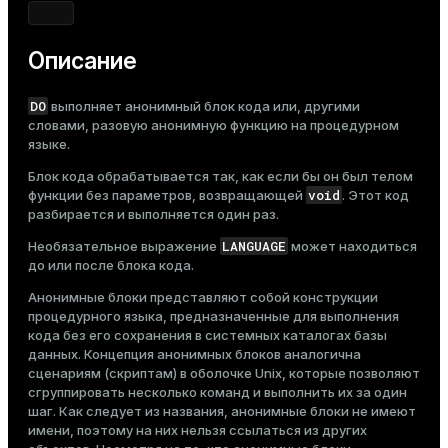
Тема
Темная
Светлая
Сепия
Описание
DO
выполняет анонимный блок кода или, другими
словами, разовую анонимную функцию на процедурном
языке.
Блок кода обрабатывается так, как если бы он был телом
void
функции без параметров, возвращающей
. Этот код
разбирается и выполняется один раз.
LANGUAGE
Необязательное выражение
может находиться
до или после блока кода.
Анонимные блоки представляют собой конструкции
процедурного языка, предназначенные для выполнения
кода без его сохранения в системных каталогах базы
данных. Концепция анонимных блоков аналогична
сценариям (скриптам) в оболочке Unix, которые позволяют
сгруппировать несколько команд и выполнить их за один
шаг. Как следует из названия, анонимные блоки не имеют
имени, поэтому на них нельзя ссылаться из других