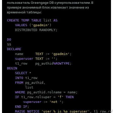
пользователь Greengage DB суперпользователем. В
примере анонимный блок извлекает значение из
временной таблицы:
CREATE
TEMP
TABLE
 list 
AS
VALUES
 (
'gpadmin'
)

    DISTRIBUTED RANDOMLY;

DO

$$
DECLARE

    name      
TEXT
 := 
'gpadmin'
;

superuser
TEXT
 := 
''
;

    t1_row    pg_authid
%ROWTYPE
BEGIN
SELECT
 *

INTO
 t1_row

FROM
 pg_authid,

         list

WHERE
 pg_authid.rolname = name;

IF
 t1_row.rolsuper = 
'f'
THEN
superuser
 := 
'not '
;

END
IF
;

RAISE
NOTICE
'user % is %a superuser'
, t1_row.ro