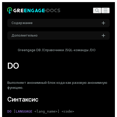
Содержание
Дополнительно
Синтаксис
Настройки
Описание
Greengage DB
Справочники
SQL-команды
DO
Шрифт
Параметры
Inter
DO
Примечания
Примеры
Шрифт кода
Выполняет анонимный блок кода как разовую анонимную
Roboto Mono
Совместимость
функцию
.
См. также
Синтаксис
Размер шрифта
Средний
DO
 [
LANGUAGE
 <lang_name>] <code>