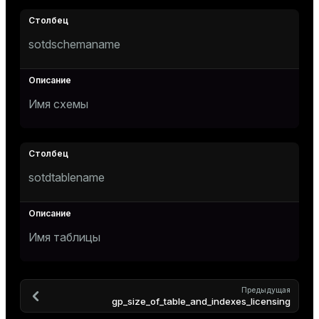
er_segment
sotdschemaname
queue
end
Имя схемы
ement
s
sotdtablename
indexes
Имя таблицы
and_indexes_disk
Предыдущая
gp_size_of_table_and_indexes_licensing
ations
isk