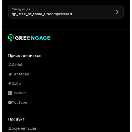
er
_indexes_disk
Следующая
gp_size_of_table_uncompressed
indexes_licensing
ompressed
Присоединиться
s
GitHub
Телеграм
Хабр
LinkedIn
YouTube
_diskspace
r_query
Продукт
r_segment
Документация