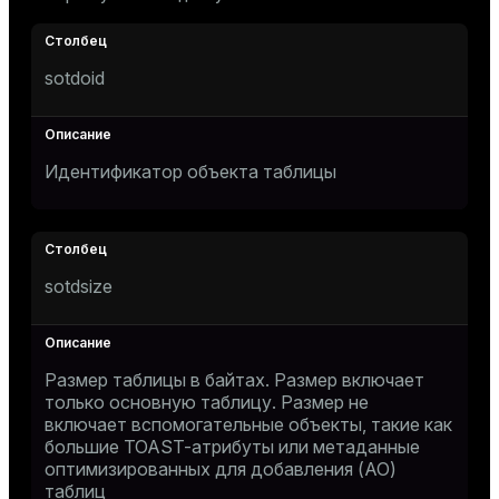
Тема
Темная
Светлая
Сепия
sotdoid
Идентификатор объекта таблицы
sotdsize
Размер таблицы в байтах. Размер включает
ry
только основную таблицу. Размер не
включает вспомогательные объекты, такие как
большие TOAST-атрибуты или метаданные
оптимизированных для добавления (AO)
таблиц