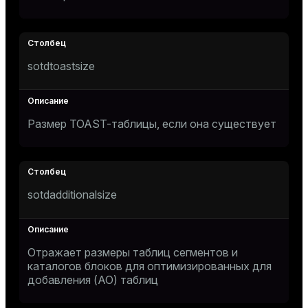
ges
tion
sotdtoastsize
s
e
ngs
Размер TOAST-таблицы, если она существует
e
ckend
g_value_diffs
sotdadditionalsize
n_versions
ns
Отражает размеры таблиц сегментов и
каталогов блоков для оптимизированных для
добавления (AO) таблиц
er_host