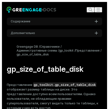
Содержание
Дополнительно
Настройки
Greengage DB
Справочники
Административные схемы
Шрифт
gp_toolkit
Представления
gp_size_of_table_disk
Inter
gp_size_of_table_disk
Шрифт кода
Roboto Mono
gp_toolkit.gp_size_of_table_disk
Представление
отображает размер
таблицы
на диске. Это
представление доступно всем пользователям. Однако
Размер шрифта
пользователи, не обладающие правами
Средний
суперпользователя, смогут видеть только те таблицы, к
которым у них есть доступ.