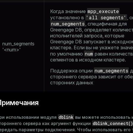
mpp_execute
Когда значение
'all segments'
установлено в
, 
num_segments
, специфичная для
Greengage DB, определяет количес
исполнителей запроса, которые
Greengage DB запускает в исходно
num_segments
кластере. Если вы не укажете значе
'<num>'
num
по умолчанию
равен количест
сегментов в исходном кластере.
num_segments
Поддержка опции
д
стороннего сервера зависит от об
сторонних данных
Примечания
dblink
ри использовании модуля
вы можете использовать 
dblink_connect()
тороннего сервера как аргумент функции
ередать параметры подключения. Чтобы использовать его 