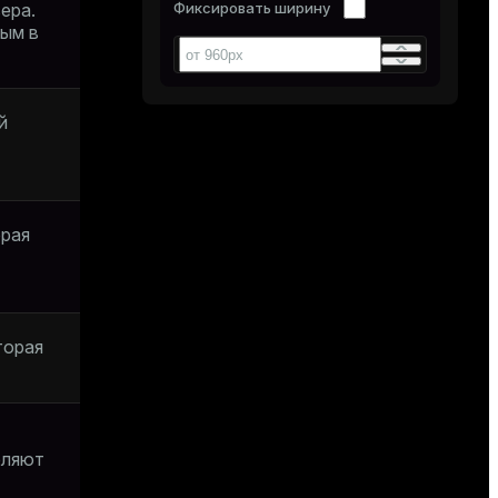
Фиксировать ширину
ера.
ным в
й
орая
торая
еляют