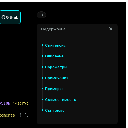
GitHub
Содержание
Синтаксис
Описание
Параметры
Примечания
Примеры
Совместимость
RSION
'<server_version>'
 ]

См. также
egments'
 } [, ] ]
