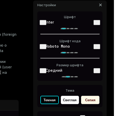
Настройки
Шрифт
Inter
(foreign
Шрифт кода
ию о
Roboto Mono
ta
нии
Размер шрифта
 (user
Средний
E
на
Тема
Темная
Светлая
Сепия