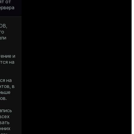
ят от
ервера
DB,
го
или
ение и
тся на
ся на
тов, в
еньше
ов.
апись
всех
вать
онних