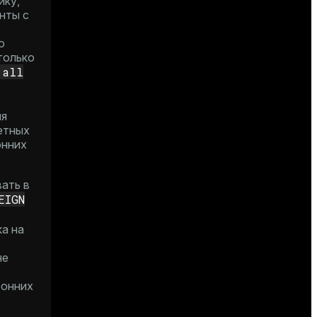
ику,
нты с
ю
только
'all
я
етных
онних
ать в
EIGN
ка на
не
ронних