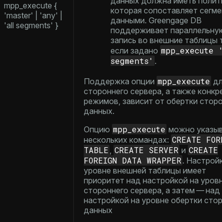
данных должна иметь полит
mpp_execute {
которая сопоставляет сегме
'master' | 'any' |
данными. Greengage DB
'all segments' }
поддерживает параллельну
запись во внешние таблицы 
mpp_execute 
если задано
segments'
.
mpp_execute
Поддержка опции
дл
стороннего сервера, а также конкр
режимов, зависит от обертки стор
данных.
mpp_execute
Опцию
можно указыв
CREATE FOR
нескольких командах:
TABLE
CREATE SERVER
CREATE
,
и
FOREIGN DATA WRAPPER
. Настрой
уровне внешней таблицы имеет
приоритет над настройкой на уров
стороннего сервера, а затем — над
настройкой на уровне обертки сто
данных