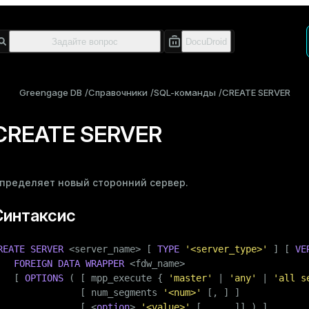
Greengage DB
Справочники
SQL-команды
CREATE SERVER
CREATE SERVER
пределяет новый
сторонний сервер
.
Синтаксис
REATE
SERVER
 <server_name> [ 
TYPE
'<server_type>'
 ] [ 
VE
FOREIGN DATA
WRAPPER
 <fdw_name>

   [ 
OPTIONS
 ( [ mpp_execute { 
'master'
 | 
'any'
 | 
'all s
               [ num_segments 
'<num>'
 [, ] ]

               [ <
option
> 
'<value>'
 [, ... ]] ) ]