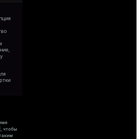
опция
тво
м
ние,
ву
ля
ертки
имя
, чтобы
таким