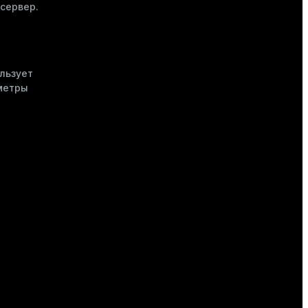
сервер.
ользует
метры