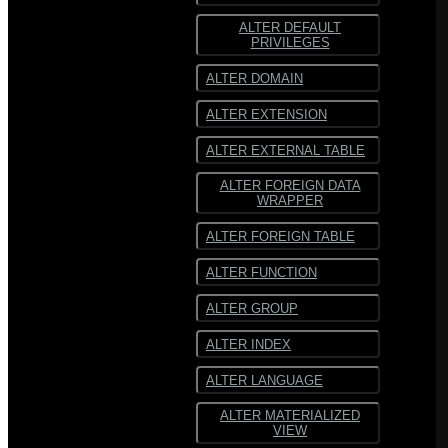
ALTER DEFAULT
ORC
ORC
PRIVILEGES
SequenceFile
SequenceFile
ALTER DOMAIN
Многострочный
Многострочный
ALTER EXTENSION
текст
текст
ALTER EXTERNAL TABLE
Текст
Текст
фиксированной
фиксированной
ширины
ширины
ALTER FOREIGN DATA
WRAPPER
ALTER FOREIGN TABLE
ALTER FUNCTION
ALTER GROUP
ALTER INDEX
ALTER LANGUAGE
ALTER MATERIALIZED
VIEW