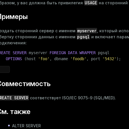
USAGE
бразом, у вас должна быть привилегия
на сторонний 
Примеры
myserver
оздать сторонний сервер с именем
, который исп
pgsql
бертку сторонних данных с именем
и включает пара
одключения:
REATE
SERVER
 myserver 
FOREIGN DATA
WRAPPER
 pgsql

OPTIONS
 (host 
'foo'
, dbname 
'foodb'
, port 
'5432'
);
Совместимость
REATE SERVER
соответствует ISO/IEC 9075-9 (SQL/MED).
См. также
ALTER SERVER