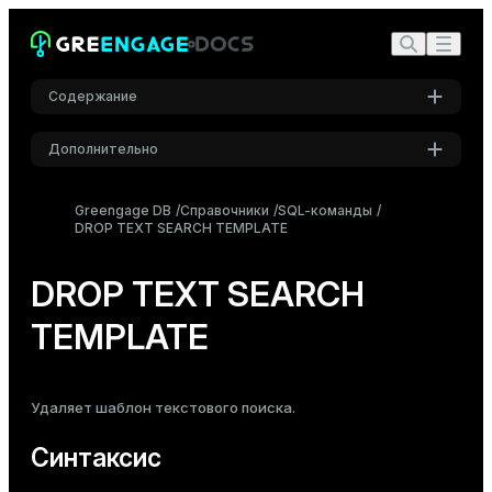
Содержание
Дополнительно
Синтаксис
Настройки
Описание
Greengage DB
Справочники
SQL-команды
DROP TEXT SEARCH TEMPLATE
Шрифт
Параметры
Inter
Совместимость
DROP TEXT SEARCH
См. также
TEMPLATE
Шрифт кода
Roboto Mono
Удаляет шаблон текстового поиска.
Размер шрифта
Средний
Синтаксис