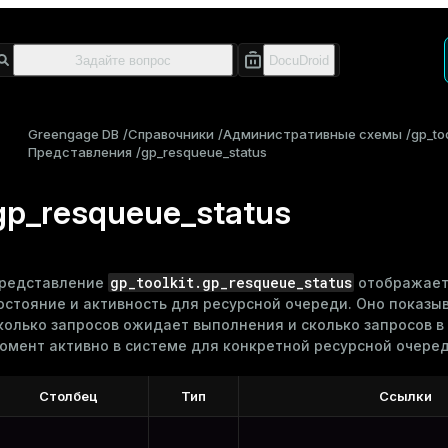
Greengage DB
Справочники
Административные схемы
gp_too
Представления
gp_resqueue_status
gp_resqueue_status
gp_toolkit.gp_resqueue_status
редставление
отображае
остояние и активность для
ресурсной очереди
. Оно показы
колько запросов ожидает выполнения и сколько запросов в
омент активно в системе для конкретной ресурсной очеред
Столбец
Тип
Ссылки