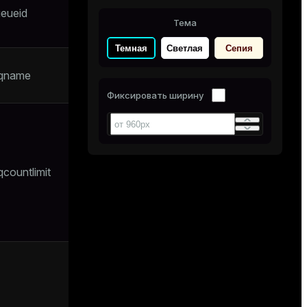
ueueid
ресурсной
Тема
очереди
Темная
Светлая
Сепия
Имя ресурсной
sqname
очереди
Фиксировать ширину
Порог активных
запросов для
ресурсной
очереди.
qcountlimit
-1
Значение
означает
отсутствие
ограничения
Количество
активных
слотов
запросов,