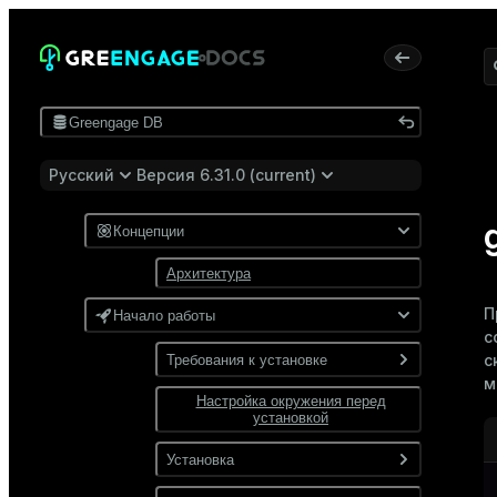
Greengage DB
Русский
Версия 6.31.0 (current)
Концепции
Архитектура
П
Начало работы
с
с
Требования к установке
м
Настройка окружения перед
Программные требования
установкой
Требования к сети
Установка