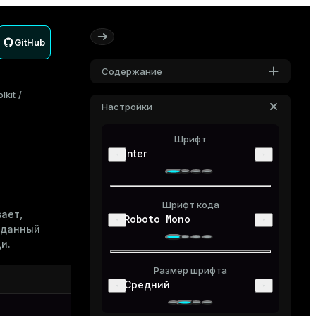
GitHub
Содержание
lkit
Настройки
Шрифт
Inter
т
Шрифт кода
вает,
Roboto Mono
 данный
и.
Размер шрифта
Описание
Средний
Идентификатор