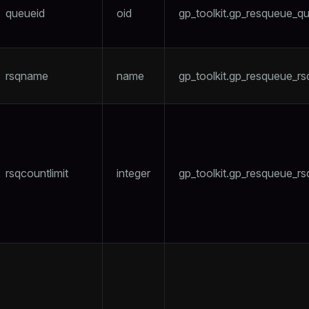
queueid
oid
gp_toolkit.gp_resqueue_q
rsqname
name
gp_toolkit.gp_resqueue_r
rsqcountlimit
integer
gp_toolkit.gp_resqueue_rs