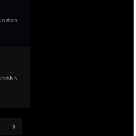
Количество
запросов,
которые в
qwaiters
данный момент
ожидают в
ресурсной
очереди
Количество
запросов из
этой ресурсной
очереди,
qholders
которые в
данный момент
выполняются в
системе