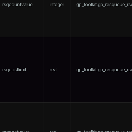
rsqcountvalue
integer
gp_toolkit.gp_resqueue_r
rsqcostlimit
real
gp_toolkit.gp_resqueue_rsq