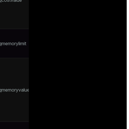
sqcostvalue
данный момент
находятся в
ресурсной
очереди
Лимит памяти
sqmemorylimit
для ресурсной
очереди
Общий объем
памяти,
используемый
всеми
rsqmemoryvalue
запросами,
которые сейчас
находятся в
ресурсной
очереди