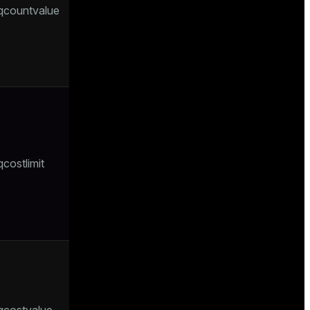
sqcountvalue
которые в
данный момент
используются в
ресурсной
очереди
Порог
стоимости
запроса для
ресурсной
costlimit
очереди.
-1
Значение
означает
отсутствие
лимита
Общая
стоимость всех
запросов,
которые в