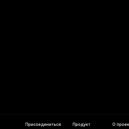
_diskspace
r_query
er_segment
s)
(regclass)
gclass)
ass)
Присоединиться
Продукт
О прое