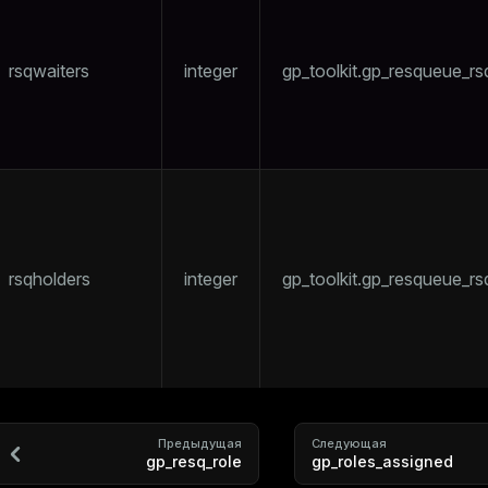
rsqwaiters
integer
gp_toolkit.gp_resqueue_rs
ry
ages
rsqholders
integer
gp_toolkit.gp_resqueue_rs
tion
s
e
ings
Предыдущая
Следующая
gp_resq_role
gp_roles_assigned
se