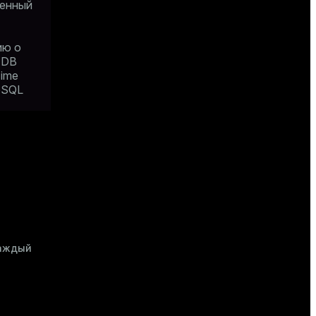
ленный
ию о
 DB
ime
eSQL
каждый