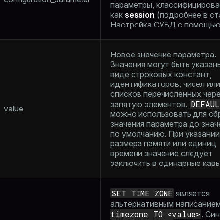
параметры, классифициров
как
session
(подробнее в ст
Настройка СУБД с помощь
Новое значение параметра.
Значения могут быть указан
виде строковых констант,
идентификаторов, чисел или
списков перечисленных чер
DEFAUL
запятую элементов.
value
можно использовать для сб
значения параметра до знач
по умолчанию. При указании
размера памяти или единиц
времени значение следует
заключить в одинарные кав
SET TIME ZONE
является
альтернативным написание
timezone TO <value>
. Си