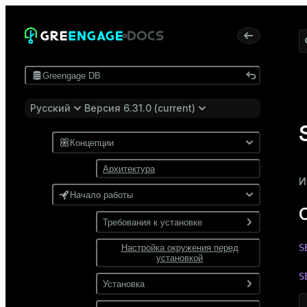
Greengage DB
Русский
Версия 6.31.0 (current)
Концепции
Архитектура
И
Начало работы
Требования к установке
S
Настройка окружения перед
Программные требования
установкой
Требования к сети
S
Установка