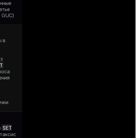
анные
атье
ю GUC
)
ы в
ез
T
роса
ения
ычки
SET
м
нтаксис