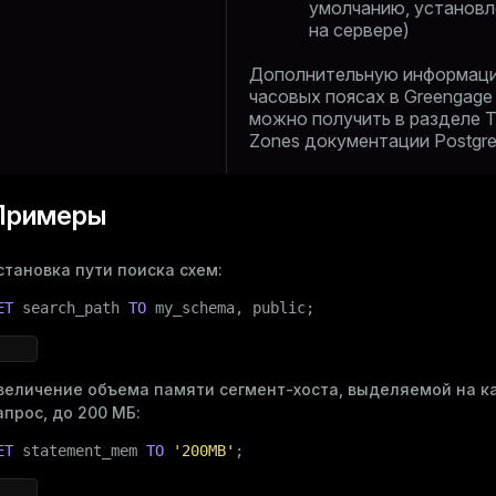
умолчанию, установ
на сервере)
Дополнительную информац
часовых поясах в Greengage
можно получить в разделе
T
Zones
документации Postgr
Примеры
становка пути поиска схем:
ET
 search_path 
TO
 my_schema, 
public
;
величение объема памяти сегмент-хоста, выделяемой на 
апрос, до 200 МБ:
ET
 statement_mem 
TO
'200MB'
;