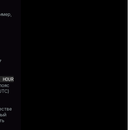
имер,
7
 HOUR
пояс
UTC)
естве
ный
ть