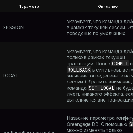
Параметр
Описание
Указывает, что команда дей
SESSION
в рамках текущей сессии. Э
поведение по умолчанию
Указывает, что команда дей
только в рамках текущей
COMMIT
транзакции. После
и
ROLLBACK
в силу вновь вст
LOCAL
значение, определенное на 
сессии. Обратите внимание,
SET LOCAL
команда
не буд
иметь никакого эффекта, ес
выполняется вне транзакци
Название параметра конфиг
S
Greengage DB. С помощью
можно изменять только
configuration_parameter