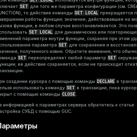
SET
ключает
для того же параметра конфигурации (см.
CRE
SET LOCAL
UNCTION
), то действие команды
прекращается 
авершении работы функции; значение, действовавшее на м
ызова функции, в любом случае восстанавливается. Это поз
SET LOCAL
спользовать
для динамических или повторяющи
зменений параметра внутри функции, сохраняя при этом уд
SET
спользования параметра
для сохранения и восстанов
начения, полученного извне. Обратите внимание, что обычн
SET
SET
оманда
переопределяет любой параметр
окружа
ункции; ее действие сохраняется, если не происходит отка
ранзакции.
DECLARE
ри создании курсора с помощью команды
в транза
SET
ельзя использовать команду
в транзакции, пока курсор
CLOSE
акрыт с помощью команды
.
а информацией о параметрах сервера обратитесь к статье
астройка СУБД с помощью GUC
.
Параметры