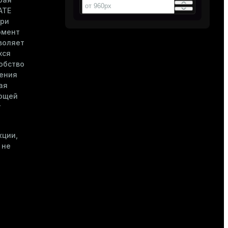
ATE
при
омент
воляет
хся
обство
ления
ая
ющей
т
кции,
 не