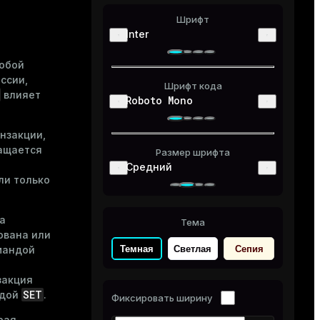
Шрифт
Inter
юбой
ссии,
Шрифт кода
влияет
Roboto Mono
нзакции,
ащается
Размер шрифта
Средний
ли только
а
Тема
ована или
Темная
Светлая
Сепия
мандой
закция
SET
ндой
.
Фиксировать ширину
рая