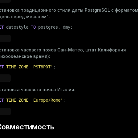
становка традиционного стиля даты PostgreSQL с форматом
день перед месяцем":
ET
 datestyle 
TO
 postgres, dmy;
становка часового пояса Сан-Матео, штат Калифорния
тихоокеанское время):
ET
TIME
ZONE
'PST8PDT'
;
становка часового пояса Италии:
ET
TIME
ZONE
'Europe/Rome'
;
Совместимость