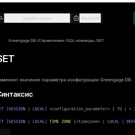
Greengage DB
Справочники
SQL-команды
SET
SET
зменяет значение
параметра конфигурации
Greengage DB.
Синтаксис
ET
 [
SESSION
 | 
LOCAL
] <configuration_parameter> { 
TO
 | = 
ET
 [
SESSION
 | 
LOCAL
] 
TIME
ZONE
 {<timezone> | 
LOCAL
 | 
DEF