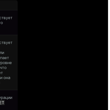
ствует
то
ствует
ли
упает
уровне
 что
ет
ли она
и
урации
ET