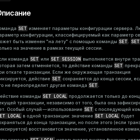
Описание
SET
оманда
изменяет параметры конфигурации сервера. Л
араметр конфигурации, классифицируемый как параметр се
SET
SET
ожет быть изменен "на лету" с помощью команды
.
олько на значение в рамках текущей сессии.
SET
SET SESSION
сли команда
или
выполняется внутри тра
SET
оторая затем отменяется, то действие команды
прекр
ри откате транзакции. Если же окружающая транзакция
SET
иксируется, действие
сохраняется до конца сессии, ес
SET
го не переопределит другая команда
.
SET LOCAL
ействие команды
продолжается только до конц
екущей транзакции, независимо от того, была она зафиксир
SET
ет. Особый случай — использование
с последующей ко
ET LOCAL
SET LOCAL
в одной транзакции: значение
будет
охраняться до конца транзакции, но после этого (если тран
иксируется) восстановится значение, установленное кома
SET LOCAL
сли команда
используется внутри функции, кото