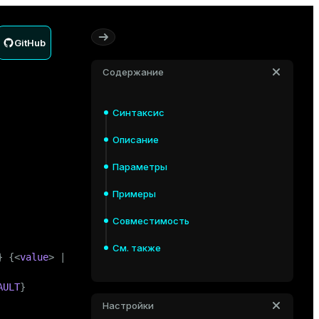
GitHub
Содержание
Синтаксис
Описание
Параметры
Примеры
Совместимость
См. также
} {<
value
> | 
'<value>'
 | 
DEFAULT
}

AULT
}
Настройки