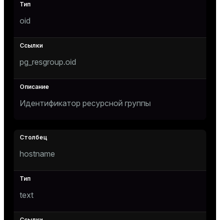
ges
oid
tion
s
e
pg_resgroup.oid
ngs
e
Идентификатор ресурсной группы
ckend
g_value_diffs
n_versions
hostname
ns
text
er_host