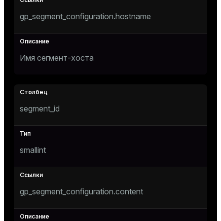
er_segment
gp_segment_configuration.hostname
queue
Имя сегмент-хоста
end
ement
s
segment_id
indexes
smallint
gp_segment_configuration.content
and_indexes_disk
ations
isk