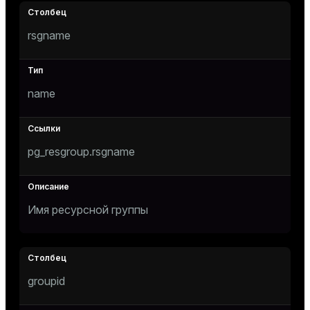
Тема
rsgname
Темная
Светлая
Сепия
name
pg_resgroup.rsgname
Имя ресурсной группы
ry
groupid