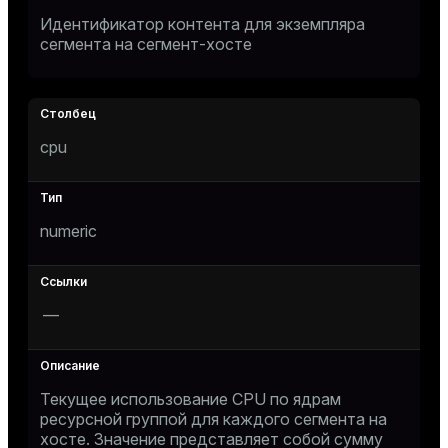
Идентификатор контента для экземпляра
er
_indexes_disk
сегмента на сегмент-хосте
indexes_licensing
ompressed
cpu
s
numeric
—
_diskspace
r_query
Текущее использование CPU по ядрам
ресурсной группой для каждого сегмента на
r_segment
хосте. Значение представляет собой сумму