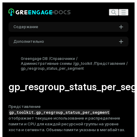
Содержание
Дополнительно
Настройки
Greengage DB
Справочники
Административные схемы
Шрифт
gp_toolkit
Представления
gp_resgroup_status_per_segment
Inter
gp_resgroup_status_per_se
Шрифт кода
Roboto Mono
Представление
gp_toolkit.gp_resgroup_status_per_segment
отображает текущее использование и распределение
Размер шрифта
памяти и CPU для каждой
ресурсной группы
на уровне
Средний
хоста и сегмента. Объемы памяти указаны в мегабайтах.