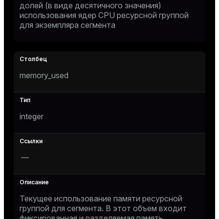
долей (в виде десятичного значения)
использования ядер CPU ресурсной группой
для экземпляра сегмента
s)
regclass)
memory_used
gclass)
ass)
ction_info(oid)
integer
regclass)
_info(regclass)
—
ameter_name')
Текущее использование памяти ресурсной
группой для сегмента. В этот объем входит
фиксированная и разделяемая память