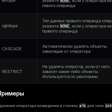
lefttype
NONE
укажите
, если у оператора не
левого операнда
Тип данных правого операнда опер
righttype
NONE
укажите
, если у оператора не
правого операнда
Автоматически удалять объекты,
CASCADE
зависящие от оператора
Не удалять оператор, если от него
RESTRICT
зависят какие-либо объекты.
Используется по умолчанию
Примеры
a^b
int
даление оператора возведения в степень
для типа