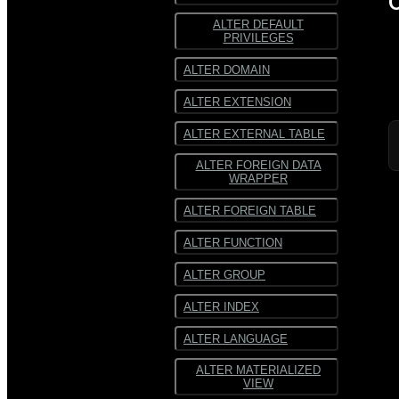
ALTER DEFAULT
ORC
ORC
PRIVILEGES
SequenceFile
SequenceFile
ALTER DOMAIN
Многострочный
Многострочный
ALTER EXTENSION
текст
текст
ALTER EXTERNAL TABLE
Текст
Текст
фиксированной
фиксированной
ширины
ширины
ALTER FOREIGN DATA
WRAPPER
ALTER FOREIGN TABLE
ALTER FUNCTION
ALTER GROUP
ALTER INDEX
ALTER LANGUAGE
ALTER MATERIALIZED
VIEW