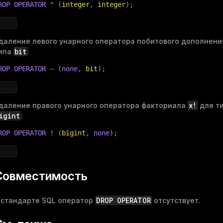
ROP
OPERATOR
 ^ (
integer
, 
integer
);
даление левого унарного оператора побитового дополнен
bit
ипа
:
ROP
OPERATOR
 ~ (
none
, 
bit
);
x!
даление правого унарного оператора факториала
для т
igint
:
ROP
OPERATOR
 ! (
bigint
, 
none
);
Совместимость
DROP OPERATOR
 стандарте SQL оператор
отсутствует.