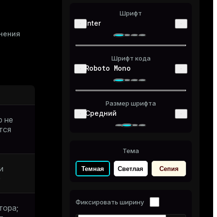
Шрифт
Inter
нения
Шрифт кода
Roboto Mono
Размер шрифта
Средний
р не
тся
Тема
и
Темная
Светлая
Сепия
)
Фиксировать ширину
тора;