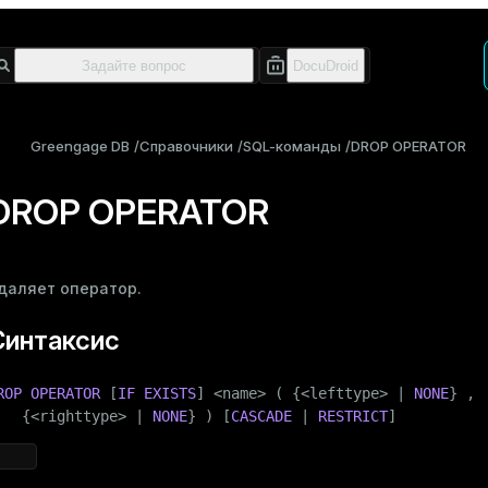
Greengage DB
Справочники
SQL-команды
DROP OPERATOR
DROP OPERATOR
даляет оператор.
Синтаксис
ROP
OPERATOR
 [
IF
EXISTS
] <name> ( {<lefttype> | 
NONE
} ,

   {<righttype> | 
NONE
} ) [
CASCADE
 | 
RESTRICT
]