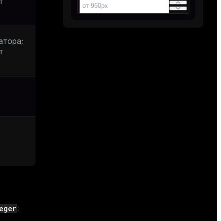
т
атора;
т
eger
: