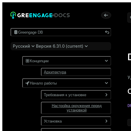
Greengage DB
Русский
Версия 6.31.0 (current)
Концепции
Архитектура
У
Начало работы
Требования к установке
D
Настройка окружения перед
Программные требования
установкой
 
Требования к сети
Установка