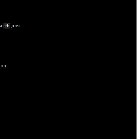
~b
ия
для
ипа