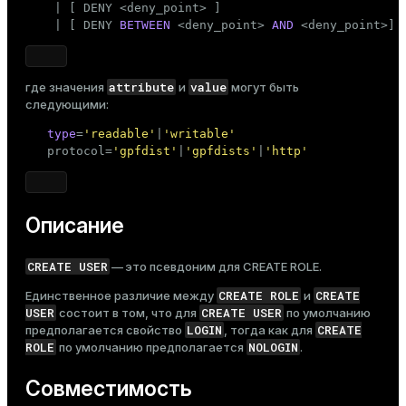
    | [ DENY <deny_point> ]

    | [ DENY 
BETWEEN
 <deny_point> 
AND
 <deny_point>]
attribute
value
где значения
и
могут быть
следующими:
type
=
'readable'
|
'writable'
   protocol=
'gpfdist'
|
'gpfdists'
|
'http'
Описание
CREATE USER
— это псевдоним для
CREATE ROLE
.
CREATE ROLE
CREATE
Единственное различие между
и
USER
CREATE USER
состоит в том, что для
по умолчанию
LOGIN
CREATE
предполагается свойство
, тогда как для
ROLE
NOLOGIN
по умолчанию предполагается
.
Совместимость