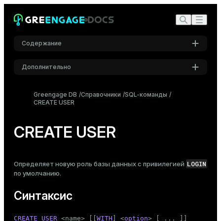
Содержание
Дополнительно
Синтаксис
Настройки
Описание
Greengage DB
Справочники
SQL-команды
CREATE USER
Шрифт
Совместимость
Inter
См. также
CREATE USER
Шрифт кода
Roboto Mono
LOGIN
Определяет новую
роль
базы данных с привилегией
по умолчанию.
Размер шрифта
Синтаксис
Средний
CREATE
USER
 <name> [[
WITH
] <
option
> [ ... ]]