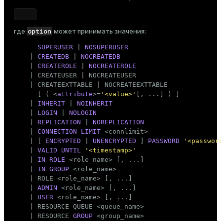
Тема
Темная
Светлая
Сепия
option
где
может принимать значения:
SUPERUSER
 | 
NOSUPERUSER
    | 
CREATEDB
 | 
NOCREATEDB
    | 
CREATEROLE
 | 
NOCREATEROLE
    | CREATEUSER | NOCREATEUSER

    | CREATEEXTTABLE | NOCREATEEXTTABLE

      [ ( <
attribute
>=
'<value>'
[, ...] ) ]

    | 
INHERIT
 | 
NOINHERIT
    | 
LOGIN
 | 
NOLOGIN
    | 
REPLICATION
 | 
NOREPLICATION
    | 
CONNECTION
LIMIT
 <connlimit>

    | [ 
ENCRYPTED
 | 
UNENCRYPTED
 ] 
PASSWORD
'<passwor
    | 
VALID
UNTIL
'<timestamp>'
    | 
IN ROLE
 <role_name> [, ...]

    | 
IN
GROUP
 <role_name>

    | ROLE <role_name> [, ...]

    | 
ADMIN
 <role_name> [, ...]

    | 
USER
 <role_name> [, ...]

    | RESOURCE QUEUE <queue_name>

    | RESOURCE 
GROUP
 <group_name>
