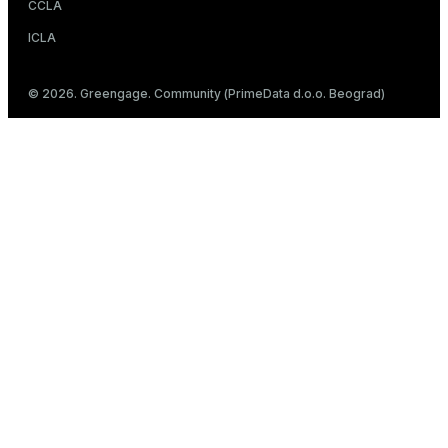
CCLA
ICLA
© 2026. Greengage. Community (PrimeData d.o.o. Beograd)