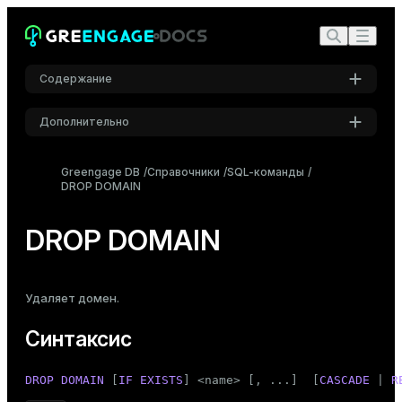
Содержание
Дополнительно
Синтаксис
Настройки
Описание
Greengage DB
Справочники
SQL-команды
DROP DOMAIN
Шрифт
Параметры
Inter
Примеры
DROP DOMAIN
Совместимость
Шрифт кода
Roboto Mono
См. также
Удаляет домен.
Синтаксис
Размер шрифта
Средний
DROP
DOMAIN
 [
IF
EXISTS
] <name> [, ...]  [
CASCADE
 | 
R