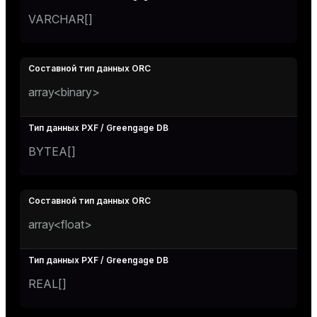
VARCHAR[]
array<binary>
BYTEA[]
array<float>
REAL[]