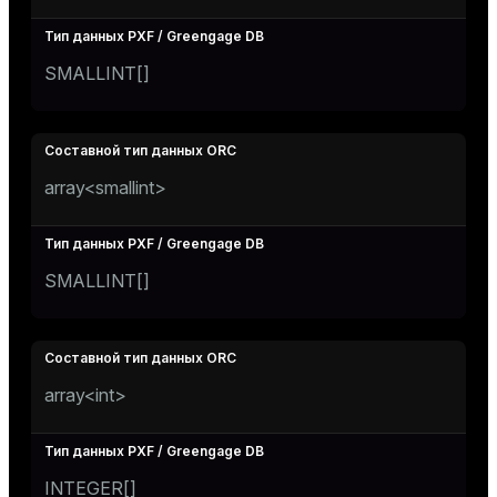
SMALLINT[]
array<smallint>
SMALLINT[]
array<int>
INTEGER[]