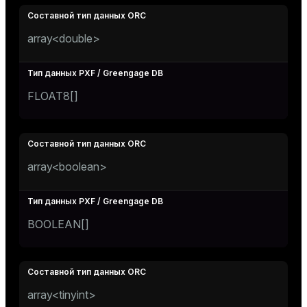
array<double>
FLOAT8[]
array<boolean>
BOOLEAN[]
array<tinyint>