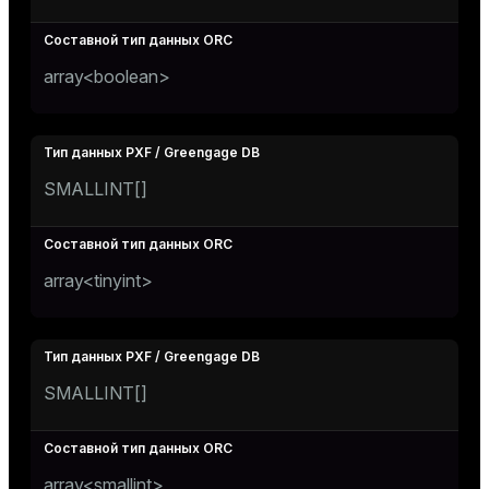
array<boolean>
SMALLINT[]
array<tinyint>
SMALLINT[]
array<smallint>