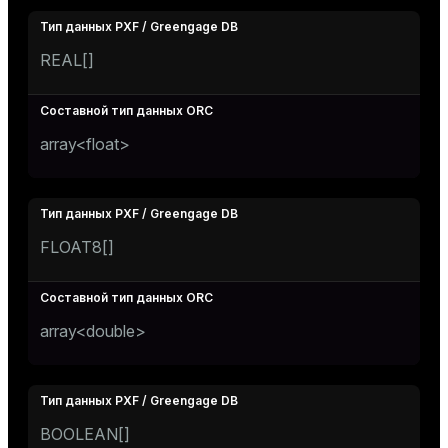
REAL[]
array<float>
FLOAT8[]
array<double>
BOOLEAN[]