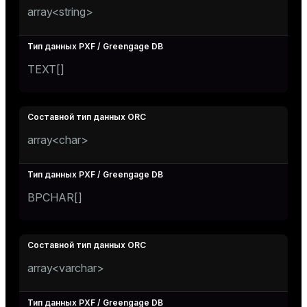
array<string>
TEXT[]
array<char>
BPCHAR[]
array<varchar>