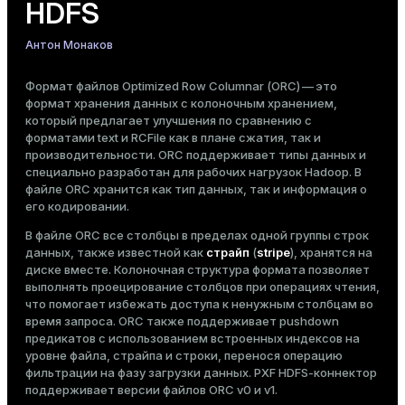
HDFS
Тема
Антон Монаков
Темная
Светлая
Сепия
Формат файлов
Optimized Row Columnar (ORC)
— это
формат хранения данных с колоночным хранением,
который предлагает улучшения по сравнению с
форматами text и RCFile как в плане сжатия, так и
производительности. ORC поддерживает типы данных и
специально разработан для рабочих нагрузок Hadoop. В
файле ORC хранится как тип данных, так и информация о
его кодировании.
В файле ORC все столбцы в пределах одной группы строк
данных, также известной как
страйп
(
stripe
), хранятся на
диске вместе. Колоночная структура формата позволяет
выполнять проецирование столбцов при операциях чтения,
что помогает избежать доступа к ненужным столбцам во
время запроса. ORC также поддерживает pushdown
ry
предикатов с использованием встроенных индексов на
уровне файла, страйпа и строки, перенося операцию
фильтрации на фазу загрузки данных. PXF HDFS-коннектор
поддерживает версии файлов ORC
v0
и
v1
.