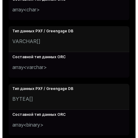
array<char>
VARCHAR[]
array<varchar>
BYTEA[]
array<binary>