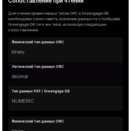
Сопоставление при чтении
er_segment
Для чтения примитивных типов ORC в Greengage DB
необходимо сопоставить значения данных со столбцами
queue
Greengage DB того же типа, используя следующее
сопоставление.
end
ement
binary
s
decimal
indexes
NUMERIC
and_indexes_disk
ations
isk