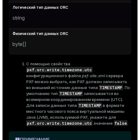
string
byte[]
С помощью свойства
pxf.orc.write.timezone.utc
конфигурационного файла
pxf-site.xml
сервера
PXF можно выбрать, как PXF должен записывать
TIMESTAMP
во внешний источник данные типа
. По
TIMESTAMP
умолчанию тип
записывается во
всемирном координированном времени (UTC).
TIMESTAMP
Для записи данных типа
в формате
местного часового пояса виртуальной машины
Java (JVM), используемой PXF, укажите для
pxf.orc.write.timezone.utc
false
значение
.
ПРИМЕЧАНИЕ