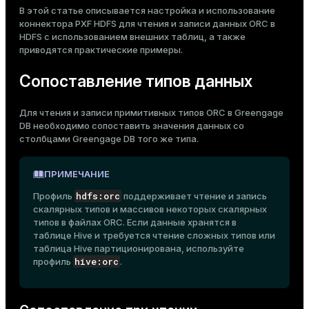
В этой статье описывается настройка и использование
ges
s)
коннектора PXF HDFS
для чтения и записи данных ORC в
HDFS с использованием
внешних таблиц
, а также
tion
regclass)
приводятся
практические примеры
.
s
e
Сопоставление типов данных
ngs
gclass)
Для чтения и записи примитивных типов ORC в Greengage
ass)
DB необходимо сопоставить значения данных со
столбцами Greengage DB того же типа.
e
ction_info(oid)
ckend
regclass)
ПРИМЕЧАНИЕ
g_value_diffs
_info(regclass)
hdfs:orc
Профиль
поддерживает чтение и запись
скалярных типов и массивов некоторых скалярных
n_versions
ameter_name')
типов в файлах ORC. Если данные хранятся в
таблице Hive и требуется чтение сложных типов или
ns
таблица Hive партиционирована, используйте
hive:orc
профиль
.
er_host