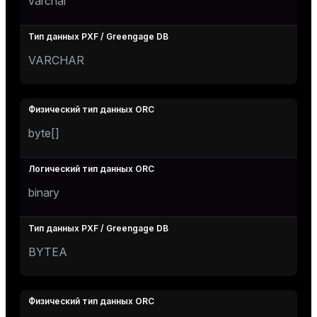
varchar
ion
VARCHAR
byte[]
binary
BYTEA