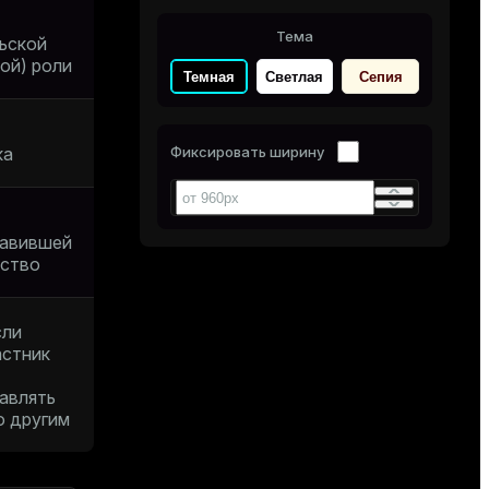
Тема
ьской
ой) роли
Темная
Светлая
Сепия
ка
Фиксировать ширину
авившей
нство
сли
астник
авлять
о другим