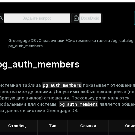
Greengage DB
Справочники
Системные каталоги
pg_catalog
pg_auth_members
pg_auth_members
pg_auth_members
истемная таблица
показывает отношени
ленства между
ролями
. Допустимы любые некольцевые (не
бразующие циклов) отношения. Поскольку роли являются
pg_auth_members
лобальными для системы,
является общей
аз данных в системе Greengage DB.
Столбец
Тип
Ссылки
Опис