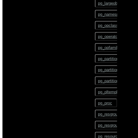
pg_largeobject
BEGIN
pg_namespace
CHECKPOINT
pg_opclass
CLOSE
pg_operator
CLUSTER
pg_opfamily
COMMENT
pg_partition
COMMIT
pg_partition_encoding
COPY
pg_partition_rule
CREATE AGGREGATE
pg_pltemplate
CREATE CAST
pg_proc
CREATE COLLATION
pg_resgroup
CREATE CONVERSION
pg_resgroupcapability
CREATE DATABASE
pg_resourcetype