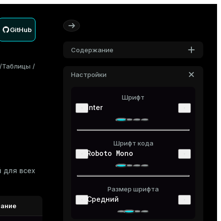
GitHub
Содержание
Таблицы
Настройки
Шрифт
Inter
я
Шрифт кода
Roboto Mono
 для всех
Размер шрифта
Средний
ание