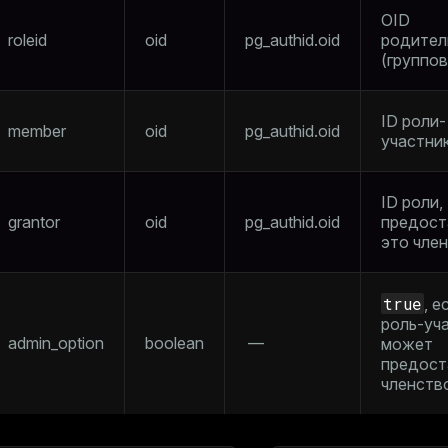
OID
roleid
oid
pg_authid.oid
родител
(группов
ID роли-
member
oid
pg_authid.oid
участни
ID роли,
grantor
oid
pg_authid.oid
предост
это чле
true
, е
роль-уч
admin_option
boolean
—
может
предост
членств