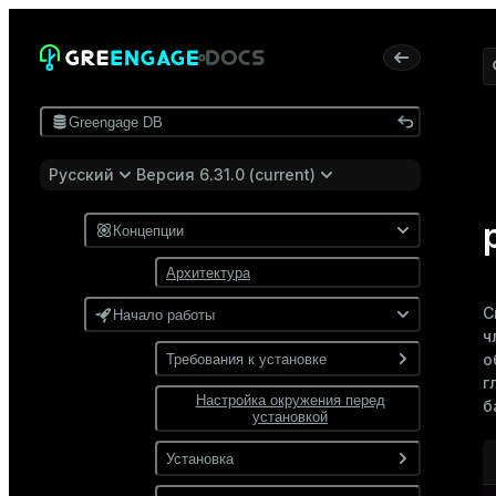
Greengage DB
Русский
Версия 6.31.0 (current)
Концепции
Архитектура
С
Начало работы
ч
о
Требования к установке
г
Настройка окружения перед
Программные требования
б
установкой
Требования к сети
Установка