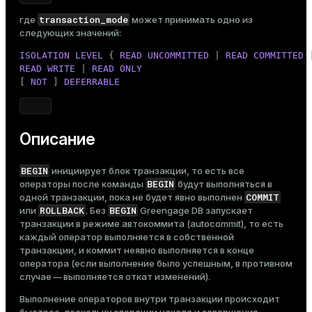
Тема
transaction_mode
где
может принимать одно из
следующих значений:
Темная
Светлая
Сепия
ISOLATION
LEVEL
 { 
READ
UNCOMMITTED
 | 
READ
COMMITTED
 
READ
WRITE
 | 
READ
ONLY
[ 
NOT
 ] 
DEFERRABLE
Описание
BEGIN
инициирует блок транзакции, то есть все
BEGIN
операторы после команды
будут выполняться в
COMMIT
одной транзакции, пока не будет явно выполнен
ROLLBACK
BEGIN
или
. Без
Greengage DB запускает
транзакции в режиме автокоммита (autocommit), то есть
каждый оператор выполняется в собственной
транзакции, и коммит неявно выполняется в конце
оператора (если выполнение было успешным, в противном
случае — выполняется откат изменений).
Выполнение операторов внутри транзакции происходит