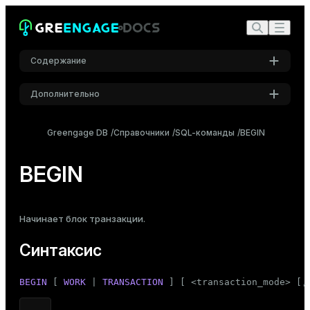
Содержание
Дополнительно
Синтаксис
Настройки
Описание
Greengage DB
Справочники
SQL-команды
BEGIN
Шрифт
Параметры
Inter
BEGIN
Примечания
Примеры
Шрифт кода
Начинает блок транзакции.
Roboto Mono
Совместимость
Синтаксис
См. также
Размер шрифта
BEGIN
 [ 
WORK
 | 
TRANSACTION
 ] [ <transaction_mode> [,
Средний