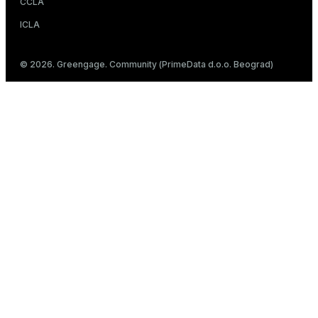
CCLA
ICLA
© 2026. Greengage. Community (PrimeData d.o.o. Beograd)