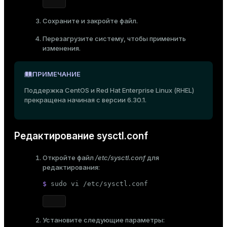
er_segment
Сохраните и закройте файл.
Перезагрузите систему, чтобы применить
queue
изменения.
end
ПРИМЕЧАНИЕ
ement
Поддержка CentOS и Red Hat Enterprise Linux (RHEL)
s
прекращена начиная с версии
6.30.1
.
Редактирование sysctl.conf
indexes
Откройте файл
/etc/sysctl.conf
для
редактирования:
$ 
sudo
 vi /etc/sysctl.conf
and_indexes_disk
Установите следующие параметры:
ations
isk