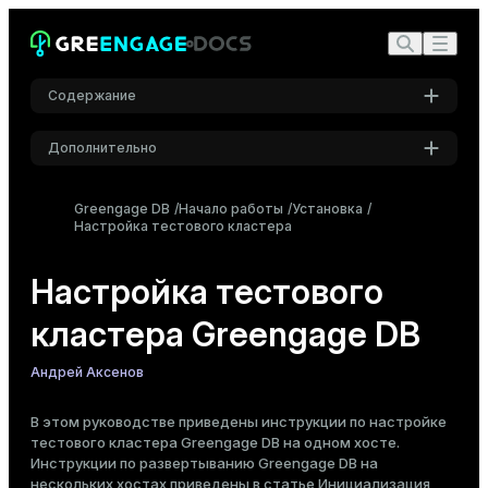
Содержание
Предварительные требования
Дополнительно
Настройка операционной системы
Настройки
Greengage DB
Отключение SELinux (CentOS)
Начало работы
Установка
Настройка тестового кластера
Шрифт
Редактирование sysctl.conf
Inter
Редактирование limits.conf
Настройка тестового
Создание административного пользователя
Greengage DB
кластера Greengage DB
Шрифт кода
Включение беспарольного SSH
Roboto Mono
Андрей Аксенов
Создание тестового кластера
Настройка окружения
В этом руководстве приведены инструкции по настройке
Размер шрифта
(Опционально) Клонирование репозитория
тестового кластера Greengage DB на одном хосте.
Средний
Greengage DB и установка зависимостей
Инструкции по развертыванию Greengage DB на
Запуск тестового кластера
нескольких хостах приведены в статье
Инициализация