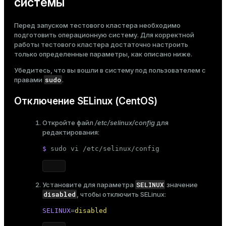
системы
ges
s)
Перед запуском тестового кластера необходимо
tion
regclass)
подготовить операционную систему
. Для корректной
работы тестового кластера достаточно настроить
s
e
только определенные параметры, как описано ниже.
ngs
gclass)
Убедитесь, что вы вошли в систему под пользователем с
sudo
правами
.
ass)
Отключение SELinux (CentOS)
e
ction_info(oid)
ckend
Откройте файл
/etc/selinux/config
для
regclass)
редактирования:
g_value_diffs
_info(regclass)
$ 
sudo
 vi /etc/selinux/config
n_versions
ameter_name')
ns
SELINUX
Установите для параметра
значение
disabled
, чтобы отключить SELinux:
SELINUX
=
disabled
er_host