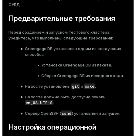
Тема
СУБД
.
Проверка кластера
Остановка кластера
Темная
Светлая
Сепия
Предварительные требования
Перед созданием и запуском тестового кластера
убедитесь, что выполнены следующие требования:
Greengage DB установлен одним из следующих
способов:
Установка Greengage DB из пакета
.
Сборка Greengage DB из исходного кода
.
git
make
На хосте установлены
и
.
На хосте должна быть доступна локаль
en_US.UTF-8
.
ry
sshd
Сервер OpenSSH (
) установлен и запущен.
Настройка операционной