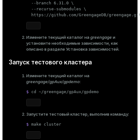
  --branch 6.31.0 \

  --recurse-submodules \

  https://github.com/GreengageDB/greengage.gi
Измените текущий каталог на
greengage
и
установите необходимые зависимости, как
описано в разделе
Установка зависимостей
.
Запуск тестового кластера
Измените текущий каталог на
greengage/gpAux/gpdemo
:
$ 
cd
 ~/greengage/gpAux/gpdemo
Запустите тестовый кластер, выполнив команду:
$ 
make cluster