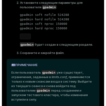
Установите следующие параметры для
gpadmin
пользователя
:
gpadmin soft nofile 524288

gpadmin hard nofile 524288

gpadmin soft nproc 150000

gpadmin hard nproc 150000
gpadmin
будет создан в следующем разделе.
Сохраните и закройте файл.
ПРИМЕЧАНИЕ
gpadmin
Если пользователь
уже существует,
ограничения, заданные в
limits.conf
, применяются
только к новым сеансам входа в систему. Выйдите
из текущего сеанса и снова войдите под
gpadmin
пользователем
перед созданием и
запуском тестового кластера, чтобы изменения
вступили в силу.