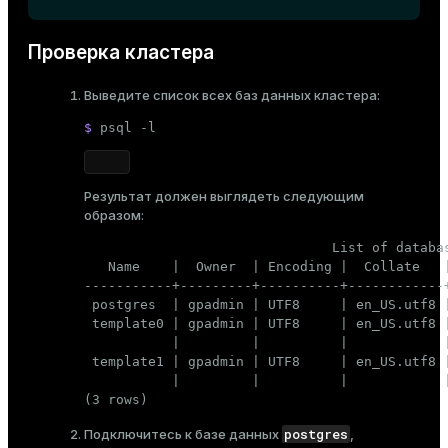
Проверка кластера
Выведите список всех баз данных кластера:
$ 
psql -l
Результат должен выглядеть следующим
образом:
                               List of databas
   Name    |  Owner  | Encoding |  Collate   |
-----------+---------+----------+------------+
 postgres  | gpadmin | UTF8     | en_US.utf8 |
 template0 | gpadmin | UTF8     | en_US.utf8 |
           |         |          |            |
 template1 | gpadmin | UTF8     | en_US.utf8 |
           |         |          |            |
(3 rows)
postgres
Подключитесь к базе данных
,