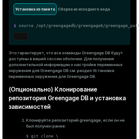
Установка из пакета
Сборка из исходного кода
$ 
source
 /opt/greengagedb/greengage6/greengage_pat
Это гарантирует, что все команды Greengage DB будут
доступны в вашей сессии оболочки. Для получения
дополнительной информации о настройке переменных
окружения для Greengage DB см. раздел
Установка
переменных окружения для Greengage DB
.
(Опционально) Клонирование
репозитория Greengage DB и установка
зависимостей
Клонируйте репозиторий
greengage
, если он не
был получен ранее:
$ 
git 
clone
 \
