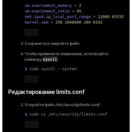
vm.overcommit_memory
 = 
2
er
_indexes_disk
vm.overcommit_ratio
 = 
95
net.ipv4.ip_local_port_range
 = 
12000 65535
indexes_licensing
kernel.sem
 = 
250 2048000 200 8192
ompressed
Сохраните и закройте файл.
Чтобы применить изменения, используйте
sysctl
команду
:
s
$ 
sudo
 sysctl --system
Редактирование limits.conf
_diskspace
Откройте файл
/etc/security/limits.conf
:
$ 
sudo
 vi /etc/security/limits.conf
r_query
r_segment