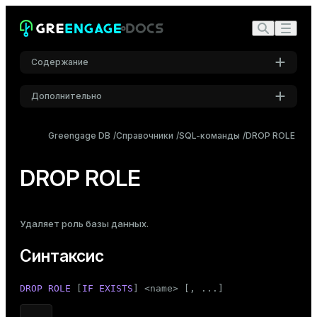
Содержание
Дополнительно
Синтаксис
Настройки
Описание
Greengage DB
Справочники
SQL-команды
DROP ROLE
Шрифт
Параметры
Inter
DROP ROLE
Примеры
Совместимость
Шрифт кода
Удаляет
роль
базы данных.
Roboto Mono
См. также
Синтаксис
Размер шрифта
DROP ROLE
 [
IF
EXISTS
] <name> [, ...]
Средний