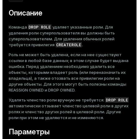
Тема
Описание
Темная
Светлая
Сепия
DROP ROLE
Команда
удаляет указанные роли. Для
удаления роли суперпользователя вы должны быть
суперпользователем. Для удаления обычных ролей
CREATEROLE
требуется привилегия
.
Роль не может быть удалена, если на нее существуют
ссылки в любой базе данных; в этом случае будет выдана
ошибка. Перед удалением необходимо удалить все
объекты, которыми владеет роль (или переназначить их
владельца), а также отозвать все привилегии роли на
другие объекты. Для этого могут быть полезны команды
REASSIGN OWNED
и
DROP OWNED
.
DROP ROLE
Удалять членство роли вручную не требуется:
автоматически отзывает членство целевой роли в других
ролях и членство других ролей в целевой роли. Другие
роли при этом не удаляются и не изменяются.
Параметры