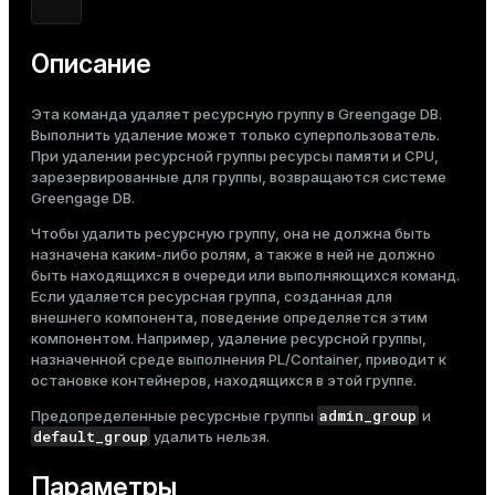
Тема
Темная
Светлая
Сепия
Описание
Эта команда удаляет ресурсную группу в Greengage DB.
Выполнить удаление может только суперпользователь.
При удалении ресурсной группы ресурсы памяти и CPU,
зарезервированные для группы, возвращаются системе
Greengage DB.
Чтобы удалить ресурсную группу, она не должна быть
назначена каким-либо ролям, а также в ней не должно
быть находящихся в очереди или выполняющихся команд.
Если удаляется ресурсная группа, созданная для
внешнего компонента, поведение определяется этим
компонентом. Например, удаление ресурсной группы,
назначенной среде выполнения PL/Container, приводит к
остановке контейнеров, находящихся в этой группе.
admin_group
Предопределенные ресурсные группы
и
default_group
удалить нельзя.
Параметры