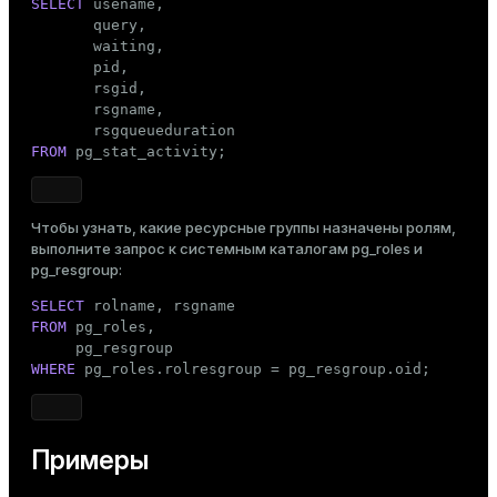
SELECT
 usename,

       query,

       waiting,

       pid,

       rsgid,

       rsgname,

FROM
 pg_stat_activity;
Чтобы узнать, какие ресурсные группы назначены ролям,
выполните запрос к системным каталогам
pg_roles
и
pg_resgroup
:
SELECT
FROM
 pg_roles,

WHERE
 pg_roles.rolresgroup = pg_resgroup.oid;
Примеры