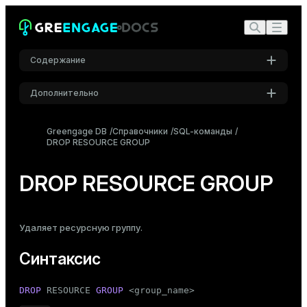
Содержание
Дополнительно
Синтаксис
Настройки
Описание
Greengage DB
Справочники
SQL-команды
DROP RESOURCE GROUP
Шрифт
Параметры
Inter
Примечания
DROP RESOURCE GROUP
Примеры
Шрифт кода
Roboto Mono
Совместимость
Удаляет
ресурсную группу
.
См. также
Синтаксис
Размер шрифта
Средний
DROP
 RESOURCE 
GROUP
 <group_name>